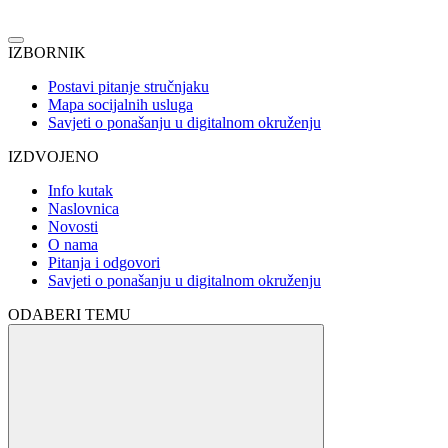
IZBORNIK
Postavi pitanje stručnjaku
Mapa socijalnih usluga
Savjeti o ponašanju u digitalnom okruženju
IZDVOJENO
Info kutak
Naslovnica
Novosti
O nama
Pitanja i odgovori
Savjeti o ponašanju u digitalnom okruženju
ODABERI TEMU