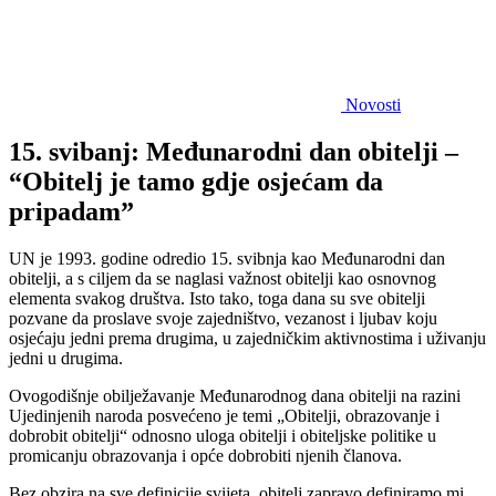
Novosti
15. svibanj: Međunarodni dan obitelji –
“Obitelj je tamo gdje osjećam da
pripadam”
UN je 1993. godine odredio 15. svibnja kao Međunarodni dan
obitelji, a s ciljem da se naglasi važnost obitelji kao osnovnog
elementa svakog društva. Isto tako, toga dana su sve obitelji
pozvane da proslave svoje zajedništvo, vezanost i ljubav koju
osjećaju jedni prema drugima, u zajedničkim aktivnostima i uživanju
jedni u drugima.
Ovogodišnje obilježavanje Međunarodnog dana obitelji na razini
Ujedinjenih naroda posvećeno je temi „Obitelji, obrazovanje i
dobrobit obitelji“ odnosno uloga obitelji i obiteljske politike u
promicanju obrazovanja i opće dobrobiti njenih članova.
Bez obzira na sve definicije svijeta, obitelj zapravo definiramo mi