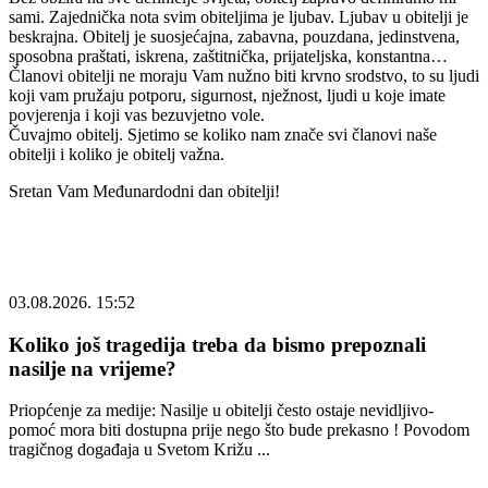
sami. Zajednička nota svim obiteljima je ljubav. Ljubav u obitelji je
beskrajna. Obitelj je suosjećajna, zabavna, pouzdana, jedinstvena,
sposobna praštati, iskrena, zaštitnička, prijateljska, konstantna…
Članovi obitelji ne moraju Vam nužno biti krvno srodstvo, to su ljudi
koji vam pružaju potporu, sigurnost, nježnost, ljudi u koje imate
povjerenja i koji vas bezuvjetno vole.
Čuvajmo obitelj. Sjetimo se koliko nam znače svi članovi naše
obitelji i koliko je obitelj važna.
Sretan Vam Međunardodni dan obitelji!
03.08.2026. 15:52
Koliko još tragedija treba da bismo prepoznali
nasilje na vrijeme?
Priopćenje za medije: Nasilje u obitelji često ostaje nevidljivo-
pomoć mora biti dostupna prije nego što bude prekasno ! Povodom
tragičnog događaja u Svetom Križu ...