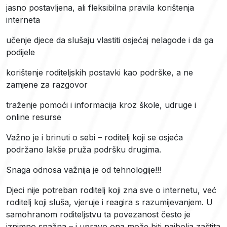
jasno postavljena, ali fleksibilna pravila korištenja
interneta
učenje djece da slušaju vlastiti osjećaj nelagode i da ga
podijele
korištenje roditeljskih postavki kao podrške, a ne
zamjene za razgovor
traženje pomoći i informacija kroz škole, udruge i
online resurse
Važno je i brinuti o sebi – roditelj koji se osjeća
podržano lakše pruža podršku drugima.
Snaga odnosa važnija je od tehnologije!!!
Djeci nije potreban roditelj koji zna sve o internetu, već
roditelj koji sluša, vjeruje i reagira s razumijevanjem. U
samohranom roditeljstvu ta povezanost često je
iznimno snažna – i upravo ona može biti najbolja zaštita