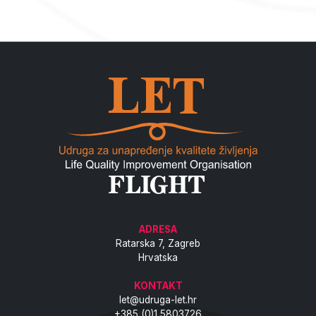
ADRESA
Ratarska 7, Zagreb
Hrvatska
KONTAKT
let@udruga-let.hr
+385 (0)1 5803726