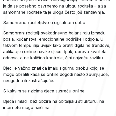
je da se posebno osvrnemo na ulogu roditelja – a za
samohrane roditelje ta je uloga često još zahtjevnija.
Samohrano roditeljstvo u digitalnom dobu
Samohrani roditelji svakodnevno balansiraju između
posla, kućanstva, emocionalne podrške i odgoja. U
takvom tempu nije uvijek lako pratiti digitalne trendove,
aplikacije i online navike djece. Ipak, upravo kvaliteta
odnosa, a ne količina kontrole, čini najveću razliku.
Djeci je važno znati da imaju sigurnu osobu kojoj se
mogu obratiti kada se online dogodi nešto zbunjujuće,
neugodno ili zastrašujuće.
S kakvim se rizicima djeca susreću online
Djeca i mladi, bez obzira na obiteljsku strukturu, na
internetu mogu naići na: