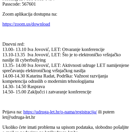
Passcode: 567601
Zoom aplikacija dostupna na:
https://zoom.us/download
Dnevni red:
13.00- 13.10 Iva Jovović, LET: Otvaranje konferencije
13.10-13.35 Iva Jovović, LET: Što je to elektroničko vršnjačko
nasilje ili cyberbullying
13.35- 14.00 Iva Jovović, LET: Aktivnosti udruge LET namijenjene
sprečavanju elektroničkog vršnjačkog nasilja
14.00-14.30 Katarina Radat, Podrška: Važnost razvijanja
kompetencija odraslih o modernim tehnologijama
14.30- 14.50 Rasprava
14.50- 15.00 Zaključci i zatvaranje konferencije
Prijava na:
https://udruga-let.hr/o-nama/registracija/
ili putem
let@udruga-let.hr
Ukoliko ćete imati problema sa upisom podataka, slobodno pošaljite