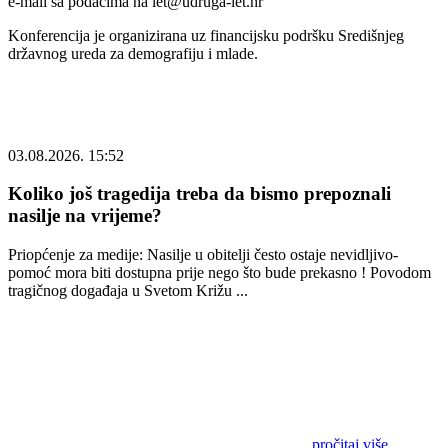
e-mail sa podacima na let@udruga-let.hr
Konferencija je organizirana uz financijsku podršku Središnjeg
državnog ureda za demografiju i mlade.
03.08.2026. 15:52
Koliko još tragedija treba da bismo prepoznali
nasilje na vrijeme?
Priopćenje za medije: Nasilje u obitelji često ostaje nevidljivo-
pomoć mora biti dostupna prije nego što bude prekasno ! Povodom
tragičnog događaja u Svetom Križu ...
pročitaj više