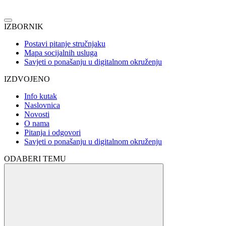
IZBORNIK
Postavi pitanje stručnjaku
Mapa socijalnih usluga
Savjeti o ponašanju u digitalnom okruženju
IZDVOJENO
Info kutak
Naslovnica
Novosti
O nama
Pitanja i odgovori
Savjeti o ponašanju u digitalnom okruženju
ODABERI TEMU