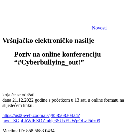
Novosti
Vršnjačko elektroničko nasilje
Poziv na online konferenciju
“#Cyberbullying_out!”
koja će se održati
dana 21.12.2022 godine s početkom u 13 sati u online formatu na
slijedećem linku:
https://us06web.zoom.us/j/85856830434?
pwd=SGpLbWlKSDZmbjc3SUxFUWpOLzJ5dz09
Meeting ID: 858 5683 0434