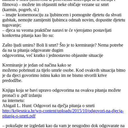
filmova) – možete im objasniti neke običaje vezane uz smrt
(karmin, pogreb, sl.)
– imajte komemoraciju za ljubimcem i pomognite djetetu da shvati
gubitak, nemojte zamijeniti ljubimca odmah novim, dopustite djetetu
tugovanje;
– djeca su veoma praktične naravi te će vjerojatno postavljati
konkretna pitanja kao što su:
Zašto ljudi umiru? Boli li smrt? Što je to kremiranje? Nema potrebe
da na ta pitanja odgovarate dugim
odgovorima, već kratko i jednostavno objasnite situacije
Kremiranje je jedan od načina kako se
možemo pobrinuti za tijelo umrle osobe. Kod ovakvih situacija bitno
je da djeci govorimo istinu kako im ne bismo stvorili krive
predodžbe.
Knjigu koja se bavi upravo odgovorima na ovakva pitanja možete
pronaći u .pdf izdanju
na internetu:
Abigail L. Hunt: Odgovori na dječja pitanja o smrti
http://krijesnica.hr/wp-content/uploads/2015/10/odgovori-na-djecja-
pitanja-o-smrti.pdf
– pokušajte ne izgledati kao da vam je neugodno dok odgovarate na