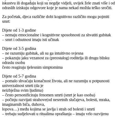
iskustvu ili događaju koji su negdje vidjeli, uvijek žele znati više i od
odraslih iziskuju odgovore koje je nama nekad možda teško sročiti.
Za početak, djeca različite dobi kognitivno različito mogu pojmiti
smrt:
Dijete od 1-3 godine
– nemaju emocionalne i kognitivne sposobnosti za shvatiti gubitak
– smrt i odsutnost imaju isti učinak
Dijete od 3-5 godina
– ne razumiju gubitak, ali su ga intuitivno svjesna
– pokazuju jaku vezanost za (preostalog) roditelja ili drugu blisku
odraslu osobu
često reagiraju tjelesnim simptomima
Dijete od 5-7 godina
– pomalo shvaćaju konačnost života, ali ne razumiju u potpunosti
univerzalnost smrti (da je
neizbježna svim ljudima)
– često personificiraju fenomen smrti (smrt je kao osoba)
– počinju razvijati strahove(od nesretnih slučajeva, bolesti, mraka,
imaginarnih biča, duhova,
lopova…) među kojima se javlja i strah od bolesti i smrti
– trebaju sudjelovati u ritualima opraštanja – imaju vrlo razvijenu