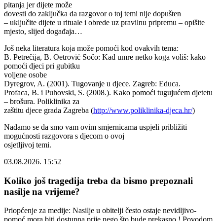
pitanja jer dijete može
dovesti do zaključka da razgovor o toj temi nije dopušten
– uključite dijete u rituale i obrede uz pravilnu pripremu – opišite
mjesto, slijed događaja…
Još neka literatura koja može pomoći kod ovakvih tema:
B. Petrečija, B. Oetrović Sočo: Kad umre netko koga voliš: kako
pomoći djeci pri gubitku
voljene osobe
Dyregrov, A. (2001). Tugovanje u djece. Zagreb: Educa.
Profaca, B. i Puhovski, S. (2008.). Kako pomoći tugujućem djetetu
– brošura. Poliklinika za
zaštitu djece grada Zagreba (
http://www.poliklinika-djeca.hr/
)
Nadamo se da smo vam ovim smjernicama uspjeli približiti
mogućnosti razgovora s djecom o ovoj
osjetljivoj temi.
03.08.2026. 15:52
Koliko još tragedija treba da bismo prepoznali
nasilje na vrijeme?
Priopćenje za medije: Nasilje u obitelji često ostaje nevidljivo-
pomoć mora biti dostupna prije nego što bude prekasno ! Povodom