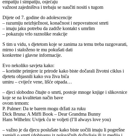
empatiju i simpatiju, osjećaju
važnost zajedništva i trebaju se naučiti nositi s tugom
Dijete od 7. godine do adolescencije
– razumiju neizbježnost, konačnost i nepovratnost smrti
– imaju jaku potrebu da zadrže kontakt s umrlim
– pokazuju vrlo raznolike reakcije
S tim u vidu, s djetetom koje se zanima za temu treba razgovarati,
mirno i staloženo te mu pokušati dati
konkretne i glavne informacije.
Evo nekoliko savjeta kako:
– koristite primjere iz prirode kako biste dočarali životni ciklus i
djetetu objasnili kako sva živa bića
umiru – cvijeće vene, lišće otpada…
– djeci slobodno čitajte o smrti, postoje mnoge knjige i slikovnice
koje se na kvalitetan način bave
ovom temom:
P. Palmer: Da te barem mogu držati za ruku
Dick Bruna: A Miffi Book – Dear Grandma Bunny
Hans Wilhelm: Uvijek ću te voljeti (I’ll always love you)
– važno je da djecu poslušate kako biste uočili imaju li pogrešne
zamisli o smrti (dobivenu iz polovičnih doživljaja ili iz medija i