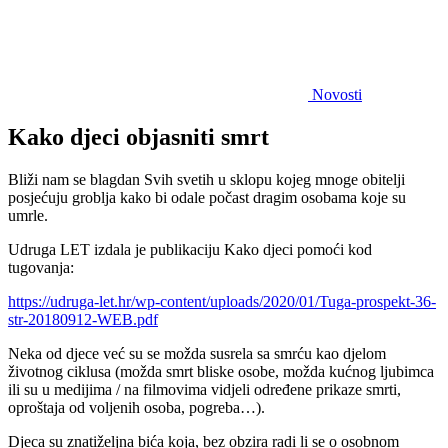
Novosti
Kako djeci objasniti smrt
Bliži nam se blagdan Svih svetih u sklopu kojeg mnoge obitelji
posjećuju groblja kako bi odale počast dragim osobama koje su
umrle.
Udruga LET izdala je publikaciju Kako djeci pomoći kod
tugovanja:
https://udruga-let.hr/wp-content/uploads/2020/01/Tuga-prospekt-36-
str-20180912-WEB.pdf
Neka od djece već su se možda susrela sa smrću kao djelom
životnog ciklusa (možda smrt bliske osobe, možda kućnog ljubimca
ili su u medijima / na filmovima vidjeli određene prikaze smrti,
oproštaja od voljenih osoba, pogreba…).
Djeca su znatiželjna bića koja, bez obzira radi li se o osobnom