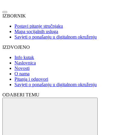
IZBORNIK
Postavi pitanje stručnjaku
Mapa socijalnih usluga
Savjeti o ponašanju u digitalnom okruženju
IZDVOJENO
Info kutak
Naslovnica
Novosti
O nama
Pitanja i odgovori
Savjeti o ponašanju u digitalnom okruženju
ODABERI TEMU