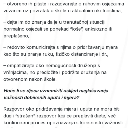
– otvoreno ih pitajte i razgovarajte o njihovim osjećajima
vezanim uz povratak u škole u aktualnim okolnostima,
– dajte im do znanja da je u trenutačnoj situaciji
normalno osjećati se ponekad “loše”, anksiozno ili
preplašeno,
– redovito komunicirajte s njima o pridržavanju mjera
kao što su pranje ruku, fizičko distanciranje i dr.,
– empatizirajte oko nemogućnosti druženja s
vršnjacima, no predložite i podržite druženja na
otvorenom nakon škole.
Hoće li se djeca uznemiriti uslijed naglašavanja
važnosti dobivenih uputa i mjera?
Razgovor oko pridržavanja mjera i uputa ne mora biti
dug i “strašan” razgovor koji će preplaviti dijete, već
kontinuirani proces upoznavanja s korisnosti i važnosti