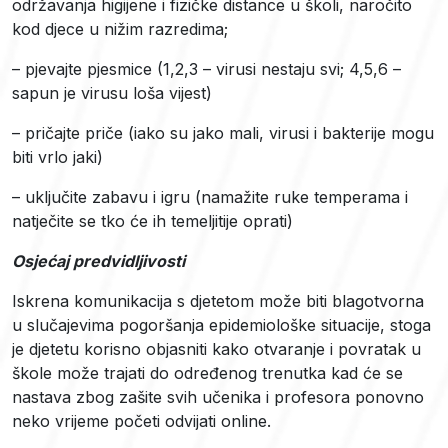
održavanja higijene i fizičke distance u školi, naročito
kod djece u nižim razredima;
– pjevajte pjesmice (1,2,3 – virusi nestaju svi; 4,5,6 –
sapun je virusu loša vijest)
– pričajte priče (iako su jako mali, virusi i bakterije mogu
biti vrlo jaki)
– uključite zabavu i igru (namažite ruke temperama i
natječite se tko će ih temeljitije oprati)
Osjećaj predvidljivosti
Iskrena komunikacija s djetetom može biti blagotvorna
u slučajevima pogoršanja epidemiološke situacije, stoga
je djetetu korisno objasniti kako otvaranje i povratak u
škole može trajati do određenog trenutka kad će se
nastava zbog zašite svih učenika i profesora ponovno
neko vrijeme početi odvijati online.