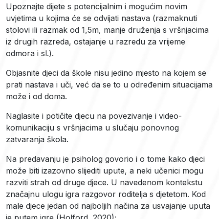
Upoznajte dijete s potencijalnim i mogućim novim
uvjetima u kojima će se odvijati nastava (razmaknuti
stolovi ili razmak od 1,5m, manje druženja s vršnjacima
iz drugih razreda, ostajanje u razredu za vrijeme
odmora i sl.).
Objasnite djeci da škole nisu jedino mjesto na kojem se
prati nastava i uči, već da se to u određenim situacijama
može i od doma.
Naglasite i potičite djecu na povezivanje i video-
komunikaciju s vršnjacima u slučaju ponovnog
zatvaranja škola.
Na predavanju je psiholog govorio i o tome kako djeci
može biti izazovno slijediti upute, a neki učenici mogu
razviti strah od druge djece. U navedenom kontekstu
značajnu ulogu igra razgovor roditelja s djetetom. Kod
male djece jedan od najboljih načina za usvajanje uputa
je putem igre (Holford, 2020);