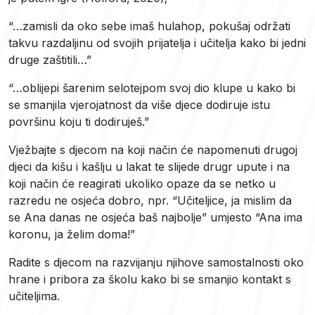
“…zamisli da oko sebe imaš hulahop, pokušaj održati
takvu razdaljinu od svojih prijatelja i učitelja kako bi jedni
druge zaštitili…”
“…oblijepi šarenim selotejpom svoj dio klupe u kako bi
se smanjila vjerojatnost da više djece dodiruje istu
površinu koju ti dodiruješ.”
Vježbajte s djecom na koji način će napomenuti drugoj
djeci da kišu i kašlju u lakat te slijede drugr upute i na
koji način će reagirati ukoliko opaze da se netko u
razredu ne osjeća dobro, npr. “Učiteljice, ja mislim da
se Ana danas ne osjeća baš najbolje” umjesto “Ana ima
koronu, ja želim doma!”
Radite s djecom na razvijanju njihove samostalnosti oko
hrane i pribora za školu kako bi se smanjio kontakt s
učiteljima.