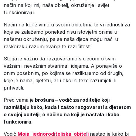
način na koji mi, naša obitelj, okruženje i svijet
funkcioniraju.
Način na koji živimo u svojim obiteljima te vrijednosti za
koje se zalažemo ponekad nisu istovjetni onima u
našemu okruženju, pa se naša djeca mogu naći u
raskoraku razumijevanja te različitosti.
Stoga je važno da razgovaramo s djecom o svim
važnim i nevažnim stvarima i idejama. A ponajviše o
onim posebnim, po kojima se razlikujemo od drugih,
koje je nama, djetetu, ali i okolini teže razumjeti ili
prihvatiti.
Pred vama je
brošura – vodič za roditelje koji
razmišljaju kako, kada i zašto razgovarati s djetetom
o svojoj obitelji, o načinu na koji je nastala i kako
funkcionira.
Vodič
Moja_jednoroditeljska_obitelj
nastao je kako bi