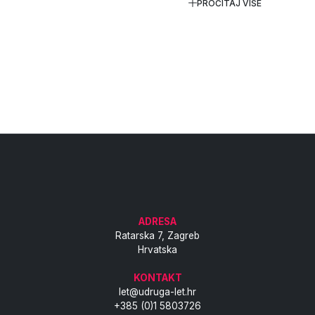
PROČITAJ VIŠE
ADRESA
Ratarska 7, Zagreb
Hrvatska
KONTAKT
let@udruga-let.hr
+385 (0)1 5803726