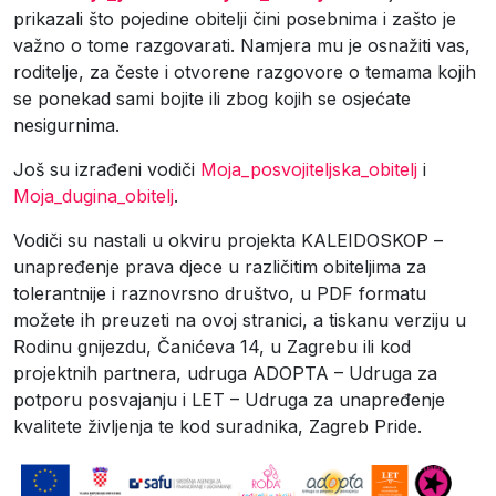
prikazali što pojedine obitelji čini posebnima i zašto je
važno o tome razgovarati. Namjera mu je osnažiti vas,
roditelje, za česte i otvorene razgovore o temama kojih
se ponekad sami bojite ili zbog kojih se osjećate
nesigurnima.
Još su izrađeni vodiči
Moja_posvojiteljska_obitelj
i
Moja_dugina_obitelj
.
Vodiči su nastali u okviru projekta KALEIDOSKOP –
unapređenje prava djece u različitim obiteljima za
tolerantnije i raznovrsno društvo, u PDF formatu
možete ih preuzeti na ovoj stranici, a tiskanu verziju u
Rodinu gnijezdu, Čanićeva 14, u Zagrebu ili kod
projektnih partnera, udruga ADOPTA – Udruga za
potporu posvajanju i LET – Udruga za unapređenje
kvalitete življenja te kod suradnika, Zagreb Pride.