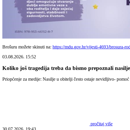
Brošuru možete skinuti na:
https://mdu.gov.hr/vijesti-4693/brosura-ro
03.08.2026. 15:52
Koliko još tragedija treba da bismo prepoznali nasilj
Priopćenje za medije: Nasilje u obitelji često ostaje nevidljivo- pom
pročitaj više
30.07.2026. 19:43