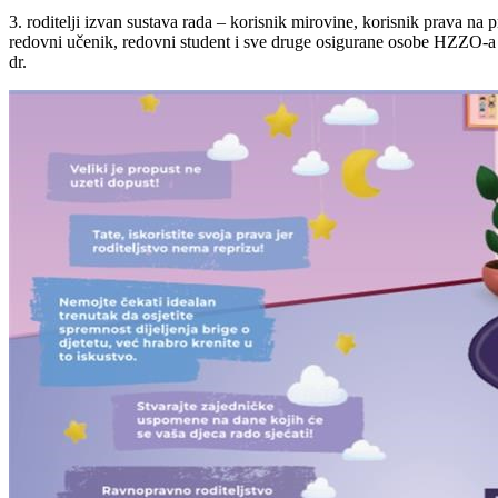
3. roditelji izvan sustava rada – korisnik mirovine, korisnik prava na
redovni učenik, redovni student i sve druge osigurane osobe HZZO-a ko
dr.