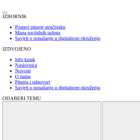
IZBORNIK
Postavi pitanje stručnjaku
Mapa socijalnih usluga
Savjeti o ponašanju u digitalnom okruženju
IZDVOJENO
Info kutak
Naslovnica
Novosti
O nama
Pitanja i odgovori
Savjeti o ponašanju u digitalnom okruženju
ODABERI TEMU