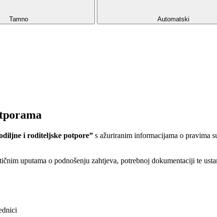
Tamno
Automatski
potporama
diljne i roditeljske potpore”
s ažuriranim informacijama o pravima su
aktičnim uputama o podnošenju zahtjeva, potrebnoj dokumentaciji te us
ednici