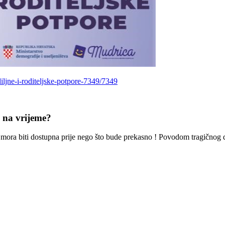
diljne-i-roditeljske-potpore-7349/7349
e na vrijeme?
oć mora biti dostupna prije nego što bude prekasno ! Povodom tragičnog