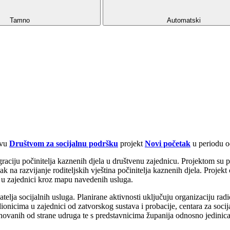
Tamno
Automatski
tvu
Društvom za socijalnu podršku
projekt
Novi početak
u periodu o
ntegraciju počinitelja kaznenih djela u društvenu zajednicu. Projektom su
 na razvijanje roditeljskih vještina počinitelja kaznenih djela. Projekt
ga u zajednici kroz mapu navedenih usluga.
žatelja socijalnih usluga. Planirane aktivnosti uključuju organizaciju 
 dionicima u zajednici od zatvorskog sustava i probacije, centara za so
osnovanih od strane udruga te s predstavnicima županija odnosno jedinic