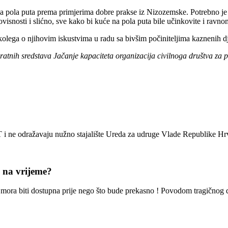
pola puta prema primjerima dobre prakse iz Nizozemske. Potrebno je odg
visnosti i slićno, sve kako bi kuće na pola puta bile učinkovite i ravno
 kolega o njihovim iskustvima u radu sa bivšim počiniteljima kaznenih dj
tnih sredstava Jačanje kapaciteta organizacija civilnoga društva za podr
ET i ne odražavaju nužno stajalište Ureda za udruge Vlade Republike Hr
e na vrijeme?
oć mora biti dostupna prije nego što bude prekasno ! Povodom tragičnog