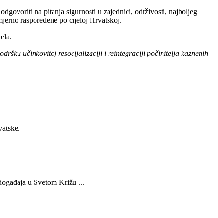
ovoriti na pitanja sigurnosti u zajednici, održivosti, najboljeg
mjerno raspoređene po cijeloj Hrvatskoj.
ela.
šku učinkovitoj resocijalizaciji i reintegraciji počinitelja kaznenih
vatske.
 događaja u Svetom Križu ...