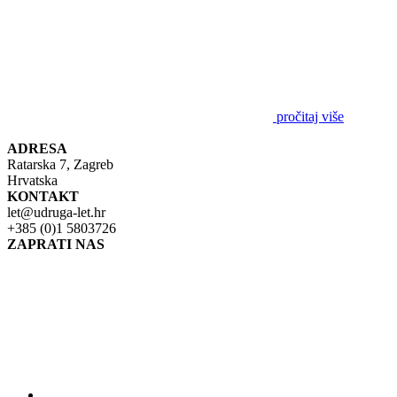
pročitaj više
ADRESA
Ratarska 7, Zagreb
Hrvatska
KONTAKT
let@udruga-let.hr
+385 (0)1 5803726
ZAPRATI NAS