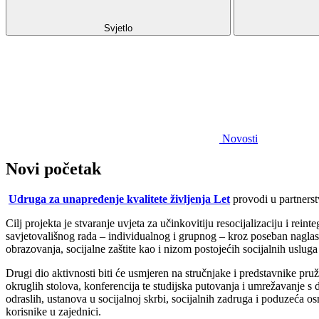
Svjetlo
Novosti
Novi početak
Udruga za unapređenje kvalitete življenja Let
provodi u partners
Cilj projekta je stvaranje uvjeta za učinkovitiju resocijalizaciju i rei
savjetovališnog rada – individualnog i grupnog – kroz poseban naglasak
obrazovanja, socijalne zaštite kao i nizom postojećih socijalnih uslu
Drugi dio aktivnosti biti će usmjeren na stručnjake i predstavnike pru
okruglih stolova, konferencija te studijska putovanja i umrežavanje s
odraslih, ustanova u socijalnoj skrbi, socijalnih zadruga i poduzeća 
korisnike u zajednici.