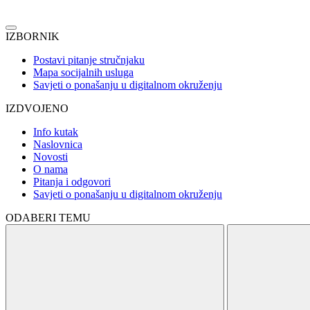
IZBORNIK
Postavi pitanje stručnjaku
Mapa socijalnih usluga
Savjeti o ponašanju u digitalnom okruženju
IZDVOJENO
Info kutak
Naslovnica
Novosti
O nama
Pitanja i odgovori
Savjeti o ponašanju u digitalnom okruženju
ODABERI TEMU