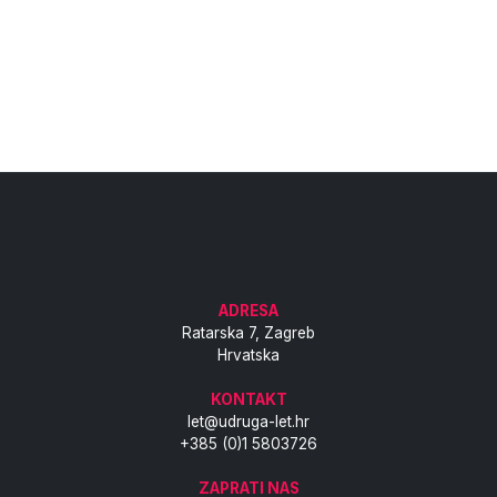
ADRESA
Ratarska 7, Zagreb
Hrvatska
KONTAKT
let@udruga-let.hr
+385 (0)1 5803726
ZAPRATI NAS