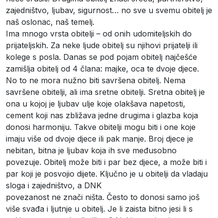
zajedništvo, ljubav, sigurnost… no sve u svemu obitelj je
naš oslonac, naš temelj.
Ima mnogo vrsta obitelji – od onih udomiteljskih do
prijateljskih. Za neke ljude obitelj su njihovi prijatelji ili
kolege s posla. Danas se pod pojam obitelj najčešće
zamišlja obitelj od 4 člana: majke, oca te dvoje djece.
No to ne mora nužno biti savršena obitelj. Nema
savršene obitelji, ali ima sretne obitelji. Sretna obitelj je
ona u kojoj je ljubav ulje koje olakšava napetosti,
cement koji nas zbližava jedne drugima i glazba koja
donosi harmoniju. Takve obitelji mogu biti i one koje
imaju više od dvoje djece ili pak manje. Broj djece je
nebitan, bitna je ljubav koja ih sve međusobno
povezuje. Obitelj može biti i par bez djece, a može biti i
par koji je posvojio dijete. Ključno je u obitelji da vladaju
sloga i zajedništvo, a DNK
povezanost ne znači ništa. Često to donosi samo još
više svađa i ljutnje u obitelj. Je li zaista bitno jesi li s