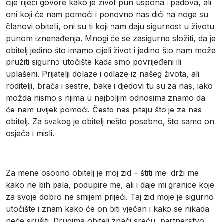
čije riječi govore kako je život pun uspona i padova, ali
oni koji će nam pomoći i ponovno nas dići na noge su
članovi obitelji, oni su ti koji nam daju sigurnost u životu
punom iznenađenja. Mnogi će se zasigurno složiti, da je
obitelj jedino što imamo cijeli život i jedino što nam može
pružiti sigurno utočište kada smo povrijeđeni ili
uplašeni. Prijatelji dolaze i odlaze iz našeg života, ali
roditelji, braća i sestre, bake i djedovi tu su za nas, iako
možda nismo s njima u najboljim odnosima znamo da
će nam uvijek pomoći. Često nas pitaju što je za nas
obitelj. Za svakog je obitelj nešto posebno, što samo on
osjeća i misli.
Za mene osobno obitelj je moj zid – štiti me, drži me
kako ne bih pala, podupire me, ali i daje mi granice koje
za svoje dobro ne smijem prijeći. Taj zid moje je sigurno
utočište i znam kako će on biti vječan i kako se nikada
neće srušiti. Drugima obitelj znači sreću, partnerstvo,