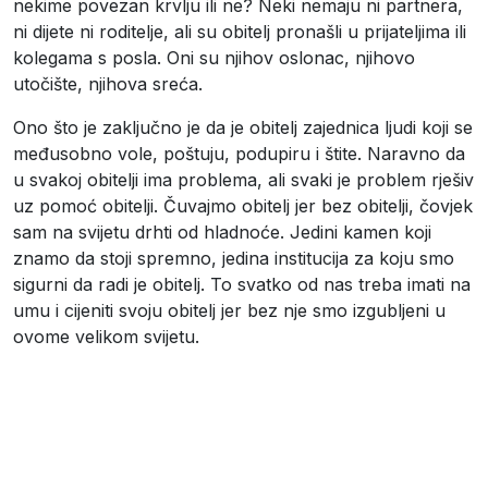
nekime povezan krvlju ili ne? Neki nemaju ni partnera,
ni dijete ni roditelje, ali su obitelj pronašli u prijateljima ili
kolegama s posla. Oni su njihov oslonac, njihovo
utočište, njihova sreća.
Ono što je zaključno je da je obitelj zajednica ljudi koji se
međusobno vole, poštuju, podupiru i štite. Naravno da
u svakoj obitelji ima problema, ali svaki je problem rješiv
uz pomoć obitelji. Čuvajmo obitelj jer bez obitelji, čovjek
sam na svijetu drhti od hladnoće. Jedini kamen koji
znamo da stoji spremno, jedina institucija za koju smo
sigurni da radi je obitelj. To svatko od nas treba imati na
umu i cijeniti svoju obitelj jer bez nje smo izgubljeni u
ovome velikom svijetu.