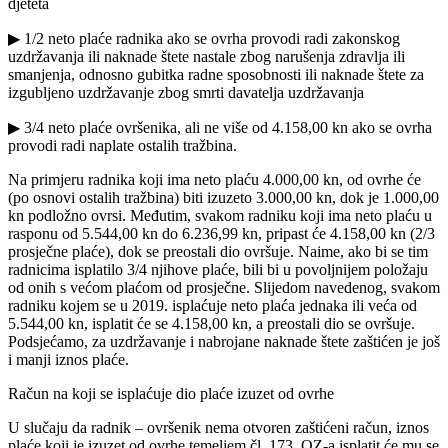
djeteta
▶ 1/2 neto plaće radnika ako se ovrha provodi radi zakonskog
uzdržavanja ili naknade štete nastale zbog narušenja zdravlja ili
smanjenja, odnosno gubitka radne sposobnosti ili naknade štete za
izgubljeno uzdržavanje zbog smrti davatelja uzdržavanja
▶ 3/4 neto plaće ovršenika, ali ne više od 4.158,00 kn ako se ovrha
provodi radi naplate ostalih tražbina.
Na primjeru radnika koji ima neto plaću 4.000,00 kn, od ovrhe će
(po osnovi ostalih tražbina) biti izuzeto 3.000,00 kn, dok je 1.000,00
kn podložno ovrsi. Međutim, svakom radniku koji ima neto plaću u
rasponu od 5.544,00 kn do 6.236,99 kn, pripast će 4.158,00 kn (2/3
prosječne plaće), dok se preostali dio ovršuje. Naime, ako bi se tim
radnicima isplatilo 3/4 njihove plaće, bili bi u povoljnijem položaju
od onih s većom plaćom od prosječne. Slijedom navedenog, svakom
radniku kojem se u 2019. isplaćuje neto plaća jednaka ili veća od
5.544,00 kn, isplatit će se 4.158,00 kn, a preostali dio se ovršuje.
Podsjećamo, za uzdržavanje i nabrojane naknade štete zaštićen je još
i manji iznos plaće.
Račun na koji se isplaćuje dio plaće izuzet od ovrhe
U slučaju da radnik – ovršenik nema otvoren zaštićeni račun, iznos
plaće koji je izuzet od ovrhe temeljem čl. 173. OZ-a isplatit će mu se