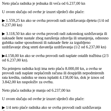
Neto plaća radnika je jednaka ili veća od 6.237,00 kn
U ovom slučaju od ovrhe je izuzet sljedeći dio plaće:
▶ 1.559,25 kn ako se ovrha provodi radi uzdržavanja djeteta (1/4 od
6.237,00 kn)
▶ 3.118,50 kn ako se ovrha provodi radi zakonskog uzdržavanja ili
naknade štete nastale zbog narušenja zdravlja ili smanjenja, odnosno
gubitka radne sposobnosti ili naknade štete za izgubljeno
uzdržavanje zbog smrti davatelja uzdržavanja (1/2 od 6.237,00 kn)
▶4.158,00 kn ako se ovrha provodi radi naplate ostalih tražbina (2/3
od 6.237,00 kn).
Na primjeru radnika koji ima neto plaću 8.000,00 kn, a ovrha se
provodi radi naplate neplaćenih računa ili dospjelih nepodmirenih
rata kredita, radniku se mora isplatiti 4.158,00 kn, dok je iznos od
3.842,00 kn raspoloživ za ovrhu.
Neto plaća radnika je manja od 6.237,00 kn
U ovom slučaju od ovrhe je izuzet sljedeći dio plaće:
▶ 1/4 neto plaće radnika ako se ovrha provodi radi uzdržavanja