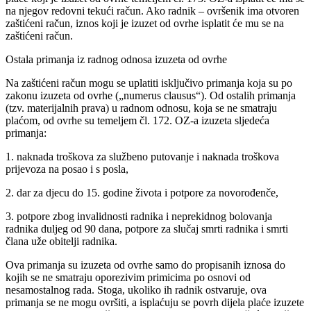
na njegov redovni tekući račun. Ako radnik – ovršenik ima otvoren
zaštićeni račun, iznos koji je izuzet od ovrhe isplatit će mu se na
zaštićeni račun.
Ostala primanja iz radnog odnosa izuzeta od ovrhe
Na zaštićeni račun mogu se uplatiti isključivo primanja koja su po
zakonu izuzeta od ovrhe („numerus clausus“). Od ostalih primanja
(tzv. materijalnih prava) u radnom odnosu, koja se ne smatraju
plaćom, od ovrhe su temeljem čl. 172. OZ-a izuzeta sljedeća
primanja:
1. naknada troškova za službeno putovanje i naknada troškova
prijevoza na posao i s posla,
2. dar za djecu do 15. godine života i potpore za novorođenče,
3. potpore zbog invalidnosti radnika i neprekidnog bolovanja
radnika duljeg od 90 dana, potpore za slučaj smrti radnika i smrti
člana uže obitelji radnika.
Ova primanja su izuzeta od ovrhe samo do propisanih iznosa do
kojih se ne smatraju oporezivim primicima po osnovi od
nesamostalnog rada. Stoga, ukoliko ih radnik ostvaruje, ova
primanja se ne mogu ovršiti, a isplaćuju se povrh dijela plaće izuzete