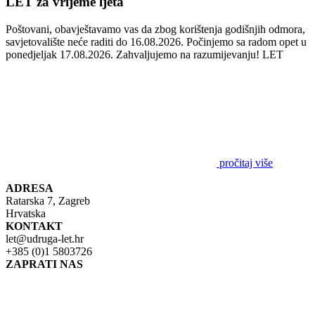
LET za vrijeme ljeta
Poštovani, obavještavamo vas da zbog korištenja godišnjih odmora,
savjetovalište neće raditi do 16.08.2026. Počinjemo sa radom opet u
ponedjeljak 17.08.2026. Zahvaljujemo na razumijevanju! LET
pročitaj više
ADRESA
Ratarska 7, Zagreb
Hrvatska
KONTAKT
let@udruga-let.hr
+385 (0)1 5803726
ZAPRATI NAS