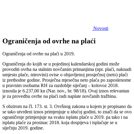
Novosti
Ograničenja od ovrhe na plaći
Ograničenja od ovrhe na plaći u 2019.
Ograničenja do kojih se u pojedinoj kalendarskoj godini može
provoditi ovrha na stalnim novčanim primanjima (npr. plaći, naknadi
umjesto plaće, mirovini) ovise o objavljenoj prosječnoj (neto) plaći
iz prethodne godine. Prosječna mjesečna neto plaća po zaposlenome
u pravnim osobama RH za razdoblje siječanj – kolovoz 2018.
iznosila je 6.237,00 kn (Nar. nov., br. 98/18). Ovaj iznos relevantan
je za provedbu ovrhe na plaći radi naplate novčanih tražbina.
S obzirom na čl. 173. st. 3. Ovršnog zakona u kojem je propisano da
se tako utvrđeni iznos primjenjuje u idućoj godini, to znači da se ovo
ograničenje primjenjuje na svaku isplatu plaće u 2019. pa tako i na
isplatu plaće za prosinac 2018. koja dospijeva i isplaćuje se u
siječnju 2019. godine.