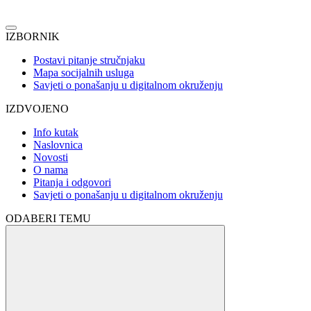
IZBORNIK
Postavi pitanje stručnjaku
Mapa socijalnih usluga
Savjeti o ponašanju u digitalnom okruženju
IZDVOJENO
Info kutak
Naslovnica
Novosti
O nama
Pitanja i odgovori
Savjeti o ponašanju u digitalnom okruženju
ODABERI TEMU