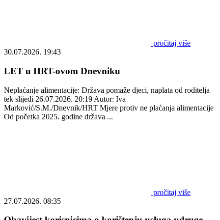
pročitaj više
30.07.2026. 19:43
LET u HRT-ovom Dnevniku
Neplaćanje alimentacije: Država pomaže djeci, naplata od roditelja
tek slijedi 26.07.2026. 20:19 Autor: Iva
Marković/S.M./Dnevnik/HRT Mjere protiv ne plaćanja alimentacije
Od početka 2025. godine država ...
pročitaj više
27.07.2026. 08:35
Obavijest korisnicima o korištenju usluga udruge