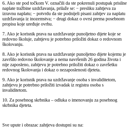
6. Ako ste pod točkom V. označili da ste pokrenuli postupak prisilne
naplate tražbine uzdržavanja, prilaže se: − presliku zahtjeva za
izravnu naplatu; − potvrdu da ste podnijeli pisani zahtjev za naplatu
uzdržavanja iz inozemstva; − drugi dokaz o ovrsi prema posebnom
propisu koje uređuje ovrhu.
7. Ako je korisnik prava na uzdržavanje punoljetno dijete koje se
redovno školuje, zahtjevu je potrebno priložiti dokaz o redovnom
školovanju.
8. Ako je korisnik prava na uzdržavanje punoljetno dijete kojemu je
završilo redovno školovanje a nema navršenih 26 godina života i
nije zaposleno, zahtjevu je potrebno priložiti dokaz o završetku
redovnog školovanja i dokaz o nezaposlenosti djeteta.
9. Ako je korisnik prava na uzdržavanje osoba s invaliditetom,
zahtjevu je potrebno priložiti izvadak iz registra osoba s
invaliditetom.
10. Za posebnog skrbnika – odluka o imenovanju za posebnog
skrbnika djeteta.
Sve upute i obrazac zahtjeva dostupni su na: