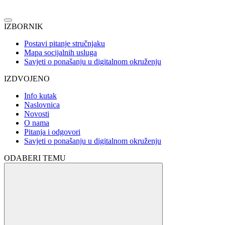
IZBORNIK
Postavi pitanje stručnjaku
Mapa socijalnih usluga
Savjeti o ponašanju u digitalnom okruženju
IZDVOJENO
Info kutak
Naslovnica
Novosti
O nama
Pitanja i odgovori
Savjeti o ponašanju u digitalnom okruženju
ODABERI TEMU