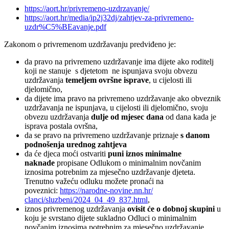
https://aort.hr/privremeno-
uzdrzavanje/
https://aort.hr/media/
ip2j32dj/zahtjev-za-
privremeno-
uzdr%C5%BEavanje.
pdf
Zakonom o privremenom uzdržavanju predviđeno je:
da pravo na privremeno uzdržavanje ima dijete ako roditelj
koji ne stanuje s djetetom ne ispunjava svoju obvezu
uzdržavanja
temeljem ovršne isprave
, u cijelosti ili
djelomično,
da dijete ima pravo na privremeno uzdržavanje ako obveznik
uzdržavanja ne ispunjava, u cijelosti ili djelomično, svoju
obvezu uzdržavanja
dulje od mjesec dana
od dana kada je
isprava postala ovršna,
da se pravo na privremeno uzdržavanje priznaje
s danom
podnošenja urednog zahtjeva
da će djeca moći ostvariti
puni iznos minimalne
naknade
propisane Odlukom o minimalnim novčanim
iznosima potrebnim za mjesečno uzdržavanje djeteta.
Trenutno važeću odluku možete pronaći na
poveznici:
https://narodne-novine.nn.hr/
clanci/sluzbeni/2024_04_49_
837.html
,
iznos privremenog uzdržavanja
ovisit će o dobnoj skupini
u
koju je svrstano dijete sukladno Odluci o minimalnim
novčanim iznosima potrebnim za mjesečno uzdržavanje