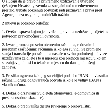
U slučaju da je pravo na privremeno uzdržavanje utvrđeno
rješenjem Hrvatskog zavoda za socijalni rad u međuvremenu
prestalo, trebate pokrenuti postupak radi priznavanja prava pred
Agencijom za osiguranje radničkih tražbina.
Zahtjevu je potrebno priložiti:
1. Ovršna isprava kojom je utvrđeno pravo na uzdržavanje djeteta s
potvrdom pravomoćnosti i ovršnosti.
2. Izvaci prometa po svim otvorenim računima, redovnim i
posebnim (zaštićenim) računima iz kojega su vidljive promjene
stanja i transakcije po računima nastale u svrhu podmirenja obveze
uzdržavanja za dijete i to u mjesecu koji prethodi mjesecu u kojem
se zahtjev podnosi i u tekućem mjesecu do dana podnošenja
zahtjeva.
3. Presliku ugovora iz kojeg su vidljivi podaci o IBAN-u i vlasniku
računa ili druga odgovarajuća potvrda iz koje je vidljiv IBAN i
vlasnik računa.
4. Dokaz o državljanstvu djeteta (domovnica, e-domovnica ili
preslika osobne iskaznice).
5. Dokaz o prebivalištu djeteta (uvjerenje o prebivalištu).