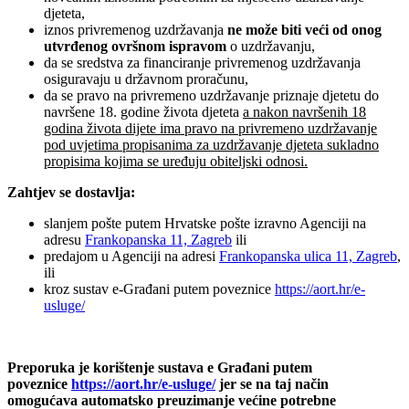
djeteta,
iznos privremenog uzdržavanja
ne može biti veći od onog
utvrđenog ovršnom ispravom
o uzdržavanju,
da se sredstva za financiranje privremenog uzdržavanja
osiguravaju u državnom proračunu,
da se pravo na privremeno uzdržavanje priznaje djetetu do
navršene 18. godine života djeteta
a nakon navršenih 18
godina života dijete ima pravo na privremeno uzdržavanje
pod uvjetima propisanima za uzdržavanje djeteta sukladno
propisima kojima se uređuju obiteljski odnosi.
Zahtjev se dostavlja:
slanjem pošte putem Hrvatske pošte izravno Agenciji na
adresu
Frankopanska 11, Zagreb
ili
predajom u Agenciji na adresi
Frankopanska ulica 11, Zagreb
,
ili
kroz sustav e-Građani putem poveznice
https://aort.hr/e-
usluge/
Preporuka je korištenje sustava
e Građani putem
poveznice
https://aort.hr/e-usluge/
jer se na taj način
omogućava automatsko preuzimanje većine potrebne