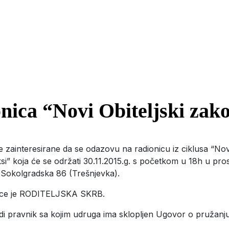
nica “Novi Obiteljski zak
zainteresirane da se odazovu na radionicu iz ciklusa “Novi
i” koja će se održati 30.11.2015.g. s početkom u 18h u pro
Sokolgradska 86 (Trešnjevka).
ice je RODITELJSKA SKRB.
di pravnik sa kojim udruga ima sklopljen Ugovor o pružanj