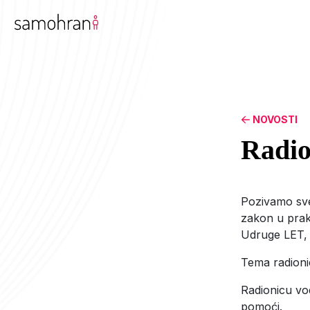
NOVOSTI
Radio
Pozivamo sve 
zakon u praks
Udruge LET, 
Tema radion
Radionicu vo
pomoći.