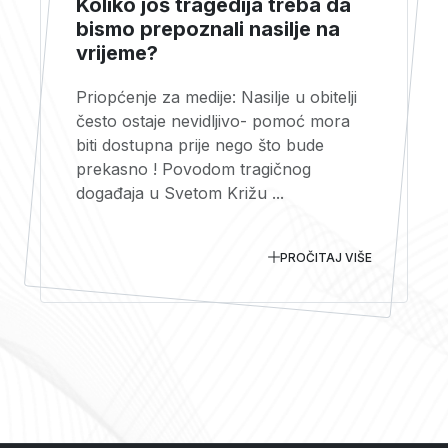
Koliko još tragedija treba da
bismo prepoznali nasilje na
vrijeme?
Priopćenje za medije: Nasilje u obitelji
često ostaje nevidljivo- pomoć mora
biti dostupna prije nego što bude
prekasno ! Povodom tragičnog
događaja u Svetom Križu ...
PROČITAJ VIŠE