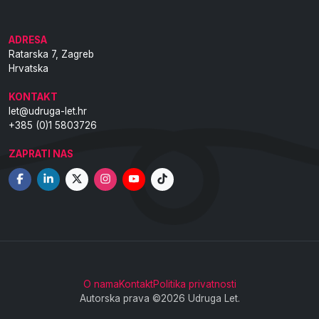
ADRESA
Ratarska 7, Zagreb
Hrvatska
KONTAKT
let@udruga-let.hr
+385 (0)1 5803726
ZAPRATI NAS
O nama
Kontakt
Politika privatnosti
Autorska prava ©2026 Udruga Let.