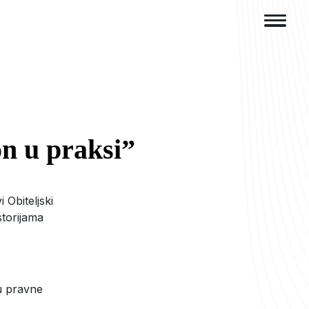
on u praksi”
 Obiteljski
storijama
u pravne