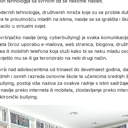
kih tehnologija sa svrhom da se nekome našteti.
ernih tehnologija, društvenih mreža koje su se probile du
a te prisutnošću mladih na istima, nasilje se sa igrališta i šk
ilo u virtualni svijet.
vršnjačko nasilje (eng. cyberbullying) je svaka komunikacij
eta (kroz uporabu e-mailova, web stranica, blogova, društ
a ili mobilnih telefona koja služi kako bi se neku mladu os
rijetilo mu se ili ga teroriziralo na neki drugi način.
vrši nad adolescentima od trinaest do devetnaest godina, da
dmih i osmih razreda osnovne škole te učenicima srednjih 
llying, postoji više naziva za ovakve radnje s istim sadržaj
 nasilje preko interneta ili mobitela, zlostavljanje preko intern
ktronički bullying.