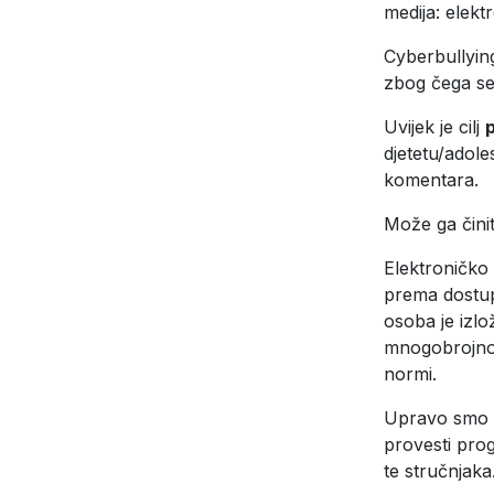
medija: elek
Cyberbullyin
zbog čega se
Uvijek je cilj
p
djetetu/adole
komentara.
Može ga činit
Elektroničko 
prema dostupn
osoba je izlo
mnogobrojnoj
normi.
Upravo smo zb
provesti prog
te stručnjaka