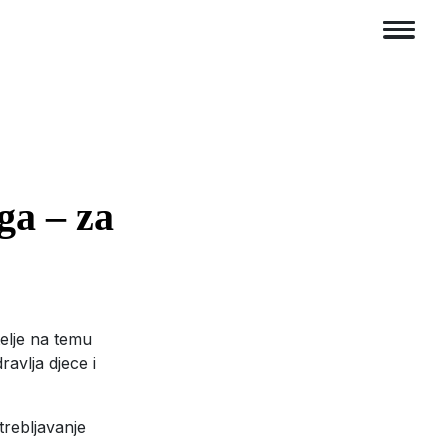
ga – za
telje na temu
avlja djece i
rebljavanje