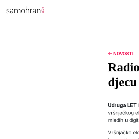
NOVOSTI
Radio
djecu 
Udruga LET
vršnjačkog el
mladih u dig
Vršnjačko el