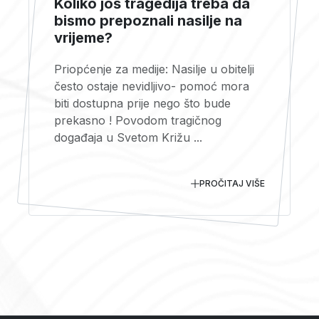
Koliko još tragedija treba da
bismo prepoznali nasilje na
vrijeme?
Priopćenje za medije: Nasilje u obitelji
često ostaje nevidljivo- pomoć mora
biti dostupna prije nego što bude
prekasno ! Povodom tragičnog
događaja u Svetom Križu ...
PROČITAJ VIŠE