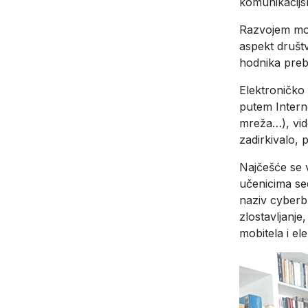
komunikacijs
Razvojem mod
aspekt društv
hodnika prebac
Elektroničko 
putem Intern
mreža…), vide
zadirkivalo, p
Najčešće se 
učenicima se
naziv cyberbu
zlostavljanje,
mobitela i ele