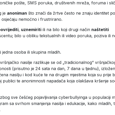
troničke pošte, SMS poruka, društvenih mreža, foruma i sli
g je
anoniman
što znači da žrtve često ne znaju identitet poč
 osjećaju nemoćno i frustrirano.
ovrijediti
,
uznemiriti
ili na bilo koji drugi način
naštetiti
scentu; bilo u obliku tekstualnih ili video poruka, poziva ili
i jedna osoba ili skupina mladih.
vršnjačko nasilje razlikuje se od „tradicionalnog“ vršnjačkog
osti (prisutno je 24 sata na dan, 7 dana u tjednu), izložen
žena nasilju i kod kuće te na drugim mjestima koja su prije b
 publici te anonimnosti napadača koja olakšava kršenje soc
og sve češćeg pojavljivanja cyberbullyinga u populaciji ml
ram sa svrhom smanjenja nasilja i edukacije, kako mladih, ta
.