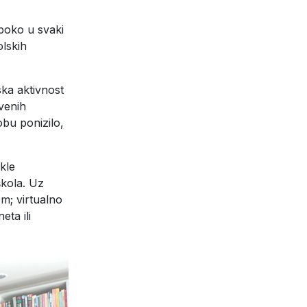
boko u svaki
olskih
ska aktivnost
venih
obu ponizilo,
kle
škola. Uz
em; virtualno
eta ili