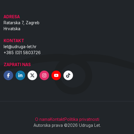
ADRESA
Ratarska 7, Zagreb
Hrvatska
KONTAKT
let@udruga-let.hr
+385 (0)1 5803726
ZAPRATI NAS
O nama
Kontakt
Politika privatnosti
Autorska prava ©2026 Udruga Let.