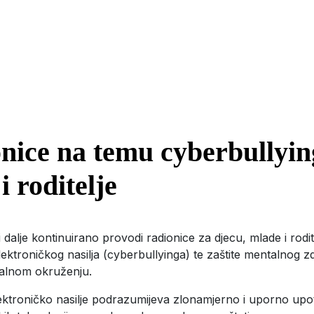
nice na temu cyberbullyin
i roditelje
i dalje kontinuirano provodi radionice za djecu, mlade i rodi
ektroničkog nasilja (cyberbullyinga) te zaštite mentalnog zdr
italnom okruženju.
ektroničko nasilje podrazumijeva zlonamjerno i uporno upot