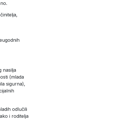
čno.
initelja,
 neugodnih
 nasilja
osti (mlada
ila sigurna),
ijalnih
adih odlučili
ko i roditelja