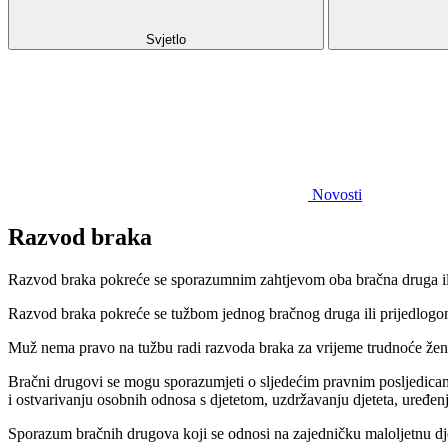
Svjetlo
Novosti
Razvod braka
Razvod braka pokreće se sporazumnim zahtjevom oba bračna druga il
Razvod braka pokreće se tužbom jednog bračnog druga ili prijedlogo
Muž nema pravo na tužbu radi razvoda braka za vrijeme trudnoće žene 
Bračni drugovi se mogu sporazumjeti o sljedećim pravnim posljedicama r
i ostvarivanju osobnih odnosa s djetetom, uzdržavanju djeteta, uređe
Sporazum bračnih drugova koji se odnosi na zajedničku maloljetnu djec