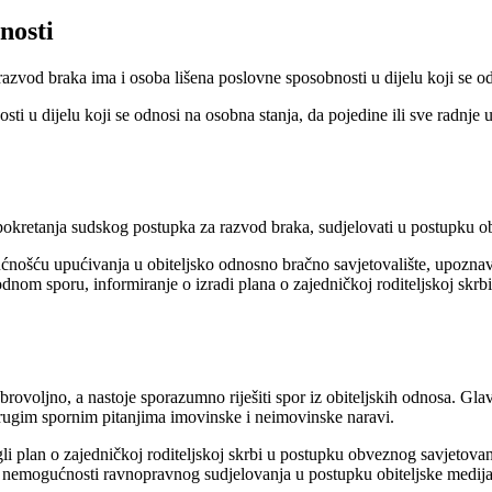
nosti
azvod braka ima i osoba lišena poslovne sposobnosti u dijelu koji se od
sti u dijelu koji se odnosi na osobna stanja, da pojedine ili sve radnje
 pokretanja sudskog postupka za razvod braka, sudjelovati u postupku o
nošću upućivanja u obiteljsko odnosno bračno savjetovalište, upoznava
nom sporu, informiranje o izradi plana o zajedničkoj roditeljskoj skrbi
rovoljno, a nastoje sporazumno riješiti spor iz obiteljskih odnosa. Glavn
drugim spornim pitanjima imovinske i neimovinske naravi.
li plan o zajedničkoj roditeljskoj skrbi u postupku obveznog savjetovanj
 o nemogućnosti ravnopravnog sudjelovanja u postupku obiteljske medija