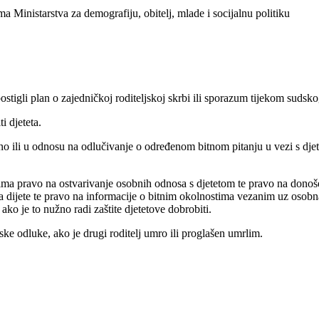
a Ministarstva za demografiju, obitelj, mlade i socijalnu politiku
 postigli plan o zajedničkoj roditeljskoj skrbi ili sporazum tijekom sudsk
i djeteta.
no ili u odnosu na odlučivanje o određenom bitnom pitanju u vezi s dje
i ima pravo na ostvarivanje osobnih odnosa s djetetom te pravo na don
 dijete te pravo na informacije o bitnim okolnostima vezanim uz osobna
o je to nužno radi zaštite djetetove dobrobiti.
dske odluke, ako je drugi roditelj umro ili proglašen umrlim.