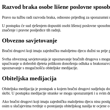
Razvod braka osobe lišene poslovne sposob
Pravo na tužbu radi razvoda braka, odnosno prijedlog za sporazumni r
U postupku će sud rješenjem dopustiti osobi lišenoj poslovne sposobno
značenje i pravne posljedice tih radnji.
Obvezno savjetovanje
Bračni drugovi koji imaju zajedničku maloljetnu djecu dužni su prije
Svrha obveznog savjetovanja je upoznavanje bračnih drugova s moguć
upućivanje u dobrobit djeteta prilikom donošenja odluka u brakorazvod
upoznavanje s mogućnošću obiteljske medijacije.
Obiteljska medijacija
Obiteljska medijacija je postupak u kojem bračni drugovi sudjeluju dob
skrbi. U postupku medijacije stranke se mogu sporazumjeti i u svim 
Ako bračni drugovi koji imaju zajedničku maloljetnu djecu nisu postig
osim u slučajevima tvrdnje o postojanju obiteljskog nasilja te ocjene