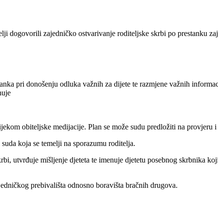
elji dogovorili zajedničko ostvarivanje roditeljske skrbi po prestanku za
tanka pri donošenju odluka važnih za dijete te razmjene važnih informaci
nuje
ijekom obiteljske medijacije. Plan se može sudu predložiti na provjeru 
 suda koja se temelji na sporazumu roditelja.
rbi, utvrđuje mišljenje djeteta te imenuje djetetu posebnog skrbnika koj
ajedničkog prebivališta odnosno boravišta bračnih drugova.