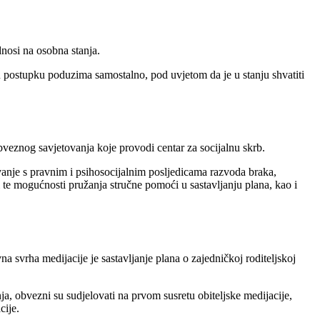
nosi na osobna stanja.
 u postupku poduzima samostalno, pod uvjetom da je u stanju shvatiti
bveznog savjetovanja koje provodi centar za socijalnu skrb.
nje s pravnim i psihosocijalnim posljedicama razvoda braka,
 te mogućnosti pružanja stručne pomoći u sastavljanju plana, kao i
a svrha medijacije je sastavljanje plana o zajedničkoj roditeljskoj
a, obvezni su sudjelovati na prvom susretu obiteljske medijacije,
cije.