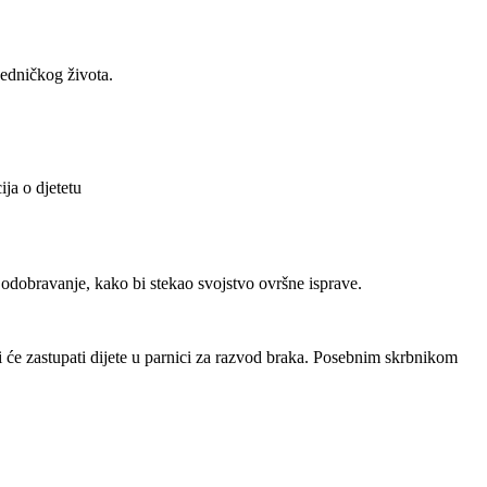
jedničkog života.
ja o djetetu
i odobravanje, kako bi stekao svojstvo ovršne isprave.
i će zastupati dijete u parnici za razvod braka. Posebnim skrbnikom