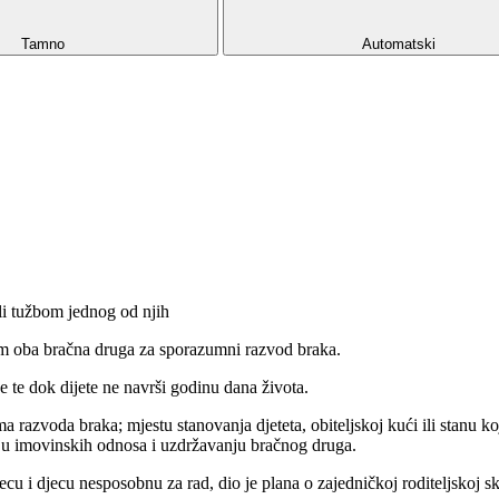
Tamno
Automatski
i tužbom jednog od njih
m oba bračna druga za sporazumni razvod braka.
te dok dijete ne navrši godinu dana života.
azvoda braka; mjestu stanovanja djeteta, obiteljskoj kući ili stanu koji 
nju imovinskih odnosa i uzdržavanju bračnog druga.
u i djecu nesposobnu za rad, dio je plana o zajedničkoj roditeljskoj sk