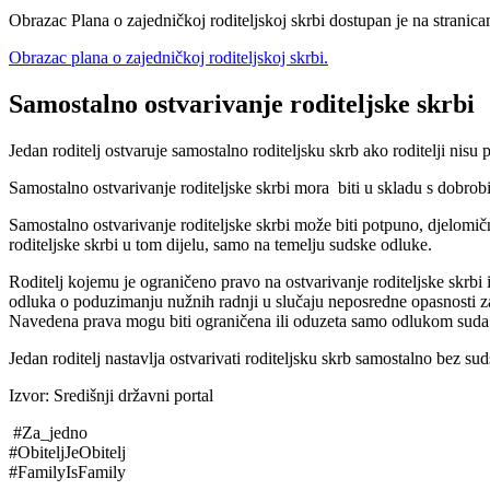
Obrazac Plana o zajedničkoj roditeljskoj skrbi dostupan je na stranicam
Obrazac plana o zajedničkoj roditeljskoj skrbi.
Samostalno ostvarivanje roditeljske skrbi
Jedan roditelj ostvaruje samostalno roditeljsku skrb ako roditelji nisu
Samostalno ostvarivanje roditeljske skrbi mora biti u skladu s dobrobit
Samostalno ostvarivanje roditeljske skrbi može biti potpuno, djelomič
roditeljske skrbi u tom dijelu, samo na temelju sudske odluke.
Roditelj kojemu je ograničeno pravo na ostvarivanje roditeljske skrb
odluka o poduzimanju nužnih radnji u slučaju neposredne opasnosti za
Navedena prava mogu biti ograničena ili oduzeta samo odlukom suda ak
Jedan roditelj nastavlja ostvarivati roditeljsku skrb samostalno bez su
Izvor: Središnji državni portal
#Za_jedno
#ObiteljJeObitelj
#FamilyIsFamily