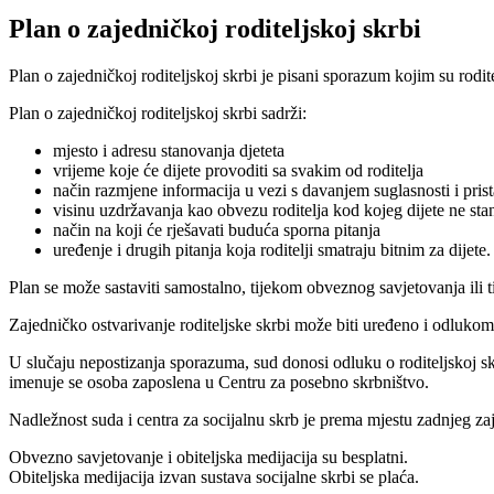
Plan o zajedničkoj roditeljskoj skrbi
Plan o zajedničkoj roditeljskoj skrbi je pisani sporazum kojim su rodit
Plan o zajedničkoj roditeljskoj skrbi sadrži:
mjesto i adresu stanovanja djeteta
vrijeme koje će dijete provoditi sa svakim od roditelja
način razmjene informacija u vezi s davanjem suglasnosti i pris
visinu uzdržavanja kao obvezu roditelja kod kojeg dijete ne sta
način na koji će rješavati buduća sporna pitanja
uređenje i drugih pitanja koja roditelji smatraju bitnim za dijete.
Plan se može sastaviti samostalno, tijekom obveznog savjetovanja ili t
Zajedničko ostvarivanje roditeljske skrbi može biti uređeno i odlukom
U slučaju nepostizanja sporazuma, sud donosi odluku o roditeljskoj sk
imenuje se osoba zaposlena u Centru za posebno skrbništvo.
Nadležnost suda i centra za socijalnu skrb je prema mjestu zadnjeg z
Obvezno savjetovanje i obiteljska medijacija su besplatni.
Obiteljska medijacija izvan sustava socijalne skrbi se plaća.