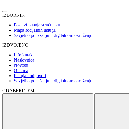
IZBORNIK
Postavi pitanje stručnjaku
Mapa socijalnih usluga
Savjeti o ponašanju u digitalnom okruženju
IZDVOJENO
Info kutak
Naslovnica
Novosti
O nama
Pitanja i odgovori
Savjeti o ponašanju u digitalnom okruženju
ODABERI TEMU