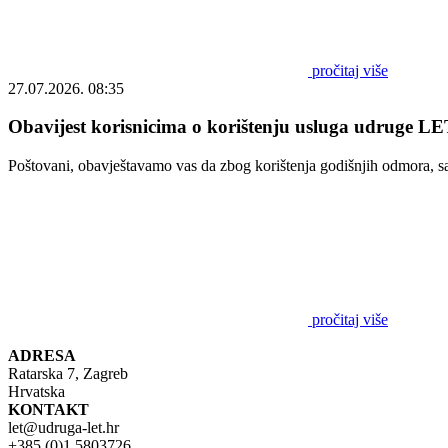
pročitaj više
27.07.2026. 08:35
Obavijest korisnicima o korištenju usluga udruge LET
Poštovani, obavještavamo vas da zbog korištenja godišnjih odmora, s
pročitaj više
ADRESA
Ratarska 7, Zagreb
Hrvatska
KONTAKT
let@udruga-let.hr
+385 (0)1 5803726