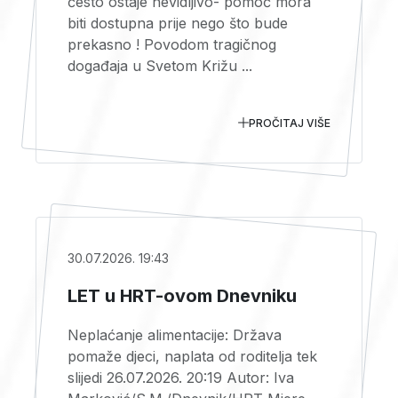
često ostaje nevidljivo- pomoć mora
biti dostupna prije nego što bude
prekasno ! Povodom tragičnog
događaja u Svetom Križu ...
PROČITAJ VIŠE
30.07.2026. 19:43
LET u HRT-ovom Dnevniku
Neplaćanje alimentacije: Država
pomaže djeci, naplata od roditelja tek
slijedi 26.07.2026. 20:19 Autor: Iva