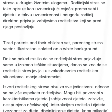
stresa u drugim životnim ulogama. Roditeljski stres se
tako opisuje kao uznemirujući osjećaj prema sebi i
djetetu, a takvu uznemirenost i neugodu roditelj
direktno pripisuje zahtjevima roditeljstva koji se pred
njega postavljaju.
Tired parents and their children set, parenting stress
vector Illustration isolated on a white background
Dok se nekad mislilo da se roditeljski stres pojavljuje
samo u iznimno teškim situacijama, danas se zna da se
roditeljski stres javlja i u svakodnevnim roditeljskim
situacijama, manje ekstremnim.
Izvori roditeljskog stresa nisu za sve jedinstveni, odnose
se na više aspekata roditeljstva. Mogu biti povezani s
karakteristikama djeteta (zahtjevnost djeteta, zdravlje,
neispunjena očekivanja), interakcijom roditelja i djeteta
(vezanost za dijete, discipliniranje djeteta, komumikacija)