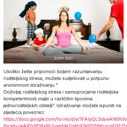
SONY DSC
Ukoliko želite pripomoći boljem razumijevanju
roditeljskog stresa, možete sudjelovati u potpuno
anonimnom istraživanju ”
Doživljaj roditeljskog stresa i samoprocjena roditeljske
kompetentnosti majki u različitim tipovima
jednoroditeljskih obitelji”. Istraživanje možete ispuniti na
sljedećoj poveznici:
https://docs.google.com/forms/d/e/1FAIpQLSdswAN
fbclid=IwAR2r9DBxRUIvesfdeZq4hX3in1O59KryrpjO1E