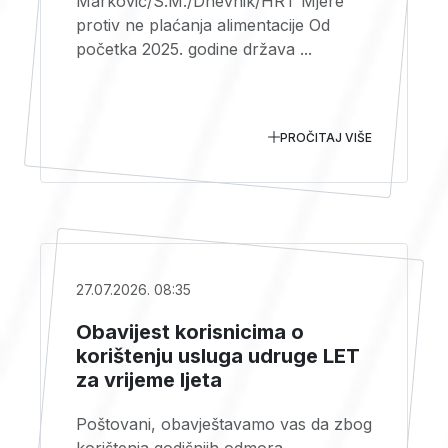
Marković/S.M./Dnevnik/HRT Mjere
protiv ne plaćanja alimentacije Od
početka 2025. godine država ...
PROČITAJ VIŠE
27.07.2026. 08:35
Obavijest korisnicima o
korištenju usluga udruge LET
za vrijeme ljeta
Poštovani, obavještavamo vas da zbog
korištenja godišnjih odmora,