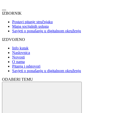
IZBORNIK
Postavi pitanje stručnjaku
Mapa socijalnih usluga
Savjeti o ponašanju u digitalnom okruženju
IZDVOJENO
Info kutak
Naslovnica
Novosti
O nama
Pitanja i odgovori
Savjeti o ponašanju u digitalnom okruženju
ODABERI TEMU