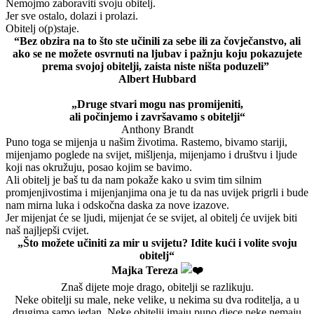
Nemojmo zaboraviti svoju obitelj.
Jer sve ostalo, dolazi i prolazi.
Obitelj o(p)staje.
“Bez obzira na to što ste učinili za sebe ili za čovječanstvo, ali
ako se ne možete osvrnuti na ljubav i pažnju koju pokazujete
prema svojoj obitelji, zaista niste ništa poduzeli”
Albert Hubbard
„Druge stvari mogu nas promijeniti,
ali počinjemo i završavamo s obitelji“
Anthony Brandt
Puno toga se mijenja u našim životima. Rastemo, bivamo stariji,
mijenjamo poglede na svijet, mišljenja, mijenjamo i društvu i ljude
koji nas okružuju, posao kojim se bavimo.
Ali obitelj je baš tu da nam pokaže kako u svim tim silnim
promjenjivostima i mijenjanjima ona je tu da nas uvijek prigrli i bude
nam mirna luka i odskočna daska za nove izazove.
Jer mijenjat će se ljudi, mijenjat će se svijet, al obitelj će uvijek biti
naš najljepši cvijet.
„Što možete učiniti za mir u svijetu? Idite kući i volite svoju
obitelj“
Majka Terez
a
Znaš dijete moje drago, obitelji se razlikuju.
Neke obitelji su male, neke velike, u nekima su dva roditelja, a u
drugima samo jedan. Neke obitelji imaju puno djece neke nemaju