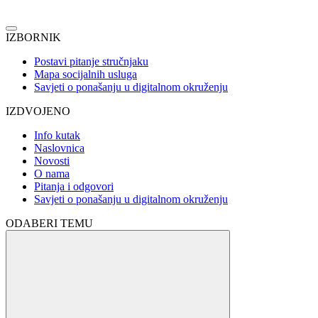
IZBORNIK
Postavi pitanje stručnjaku
Mapa socijalnih usluga
Savjeti o ponašanju u digitalnom okruženju
IZDVOJENO
Info kutak
Naslovnica
Novosti
O nama
Pitanja i odgovori
Savjeti o ponašanju u digitalnom okruženju
ODABERI TEMU