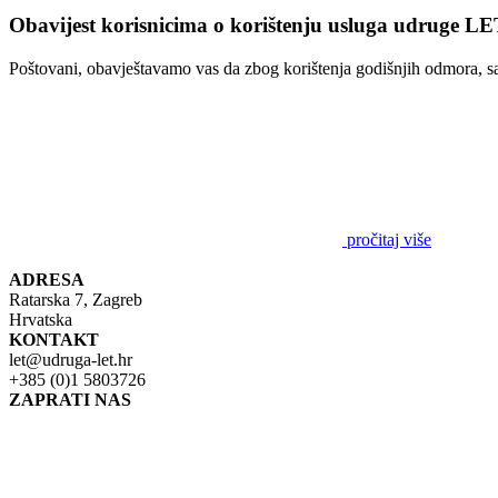
Obavijest korisnicima o korištenju usluga udruge LET
Poštovani, obavještavamo vas da zbog korištenja godišnjih odmora, s
pročitaj više
ADRESA
Ratarska 7, Zagreb
Hrvatska
KONTAKT
let@udruga-let.hr
+385 (0)1 5803726
ZAPRATI NAS