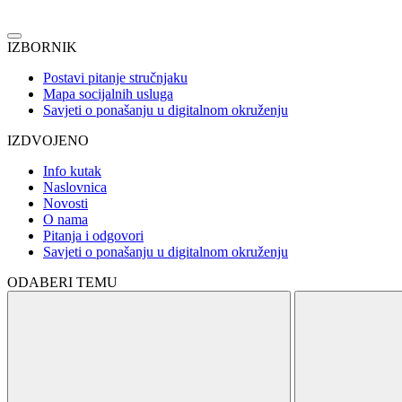
IZBORNIK
Postavi pitanje stručnjaku
Mapa socijalnih usluga
Savjeti o ponašanju u digitalnom okruženju
IZDVOJENO
Info kutak
Naslovnica
Novosti
O nama
Pitanja i odgovori
Savjeti o ponašanju u digitalnom okruženju
ODABERI TEMU