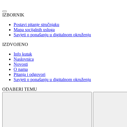
IZBORNIK
Postavi pitanje stručnjaku
Mapa socijalnih usluga
Savjeti o ponašanju u digitalnom okruženju
IZDVOJENO
Info kutak
Naslovnica
Novosti
O nama
Pitanja i odgovori
Savjeti o ponašanju u digitalnom okruženju
ODABERI TEMU