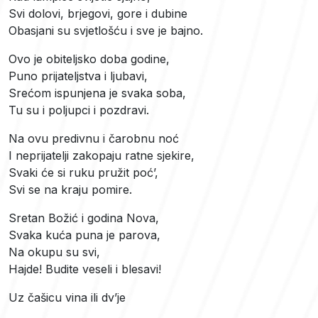
Svi dolovi, brjegovi, gore i dubine
Obasjani su svjetlošću i sve je bajno.
Ovo je obiteljsko doba godine,
Puno prijateljstva i ljubavi,
Srećom ispunjena je svaka soba,
Tu su i poljupci i pozdravi.
Na ovu predivnu i čarobnu noć
I neprijatelji zakopaju ratne sjekire,
Svaki će si ruku pružit poć’,
Svi se na kraju pomire.
Sretan Božić i godina Nova,
Svaka kuća puna je parova,
Na okupu su svi,
Hajde! Budite veseli i blesavi!
Uz čašicu vina ili dv’je