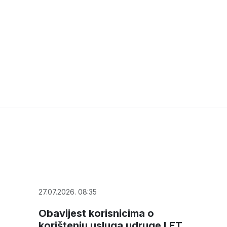
27.07.2026. 08:35
Obavijest korisnicima o
korištenju usluga udruge LET