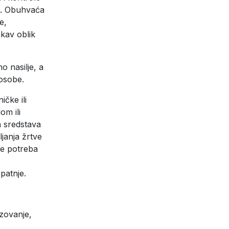
t. Obuhvaća
e,
akav oblik
 nasilje, a
 osobe.
čke ili
om ili
h sredstava
janja žrtve
je potreba
 patnje.
azovanje,