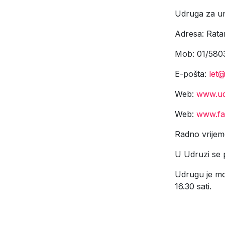
Udruga za una
Adresa: Rata
Mob: 01/580
E-pošta:
let@
Web:
www.ud
Web:
www.fa
Radno vrijeme
U Udruzi se 
Udrugu je mo
16.30 sati.