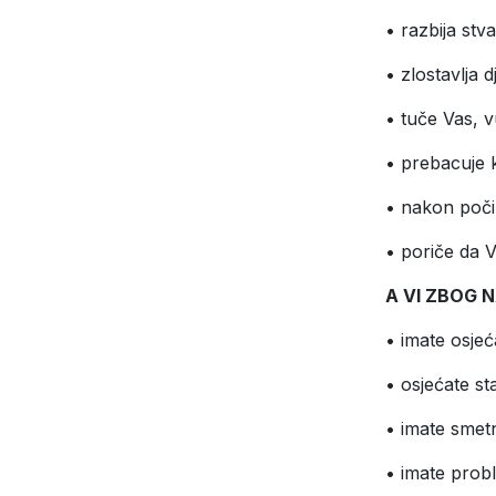
• razbija stva
• zlostavlja d
• tuče Vas, 
• prebacuje k
• nakon počin
• poriče da V
A VI ZBOG 
• imate osje
• osjećate sta
• imate smetn
• imate prob