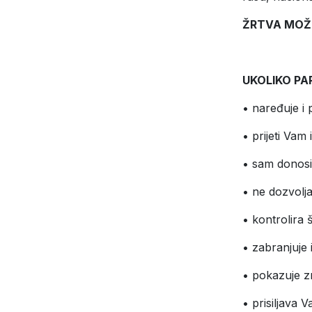
ŽRTVA MOŽE
UKOLIKO PA
• naređuje i
• prijeti Vam 
• sam donosi
• ne dozvolj
• kontrolira š
• zabranjuje i
• pokazuje z
• prisiljava 