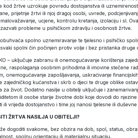
e kod žrtve uzrokuje povredu dostojanstva ili uznemirenos
ane, prijetnje žrtvi ili njoj dragoj osobi, uvrede, podcjenjivanj
omalovažavanje, ucjene, kontrolu kretanja, izolaciju i sl. Ov
izazvati probleme u psihičkom zdravlju i osobnosti žrtve.
buhvaća spolno uznemiravanje te tjelesno i psihičko spolno
svaki spolni čin počinjen protiv volje i bez pristanka druge
– uključuje zabranu ili onemogućavanje korištenja zajedni
ne, raspolaganja osobnim prihodima ili imovine stečene rad
em, onemogućavanje zapošljavanja, uskraćivanje financijski
 zajedničkog kućanstva i skrb o djeci te druge oblike ostavl
 za život. Dodatno nasilje u obitelji uključuje i zanemarivan
iditetom ili osobe starije životne dobi koje dovodi do njezine
ili vrijeđa dostojanstvo i time joj nanosi tjelesne ili duševne
ITI ŽRTVA NASILJA U OBITELJI?
ože dogoditi svakome, bez obzira na dob, spol, status, obr
nost, spolnu orijentaciju ili materijalnu situaciju.