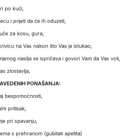
ri po kući,
jecu i prijeti da će ih oduzeti,
vuče za kosu, gura,
rivicu na Vas nakon što Vas je istukao,
jenog nasilja se ispričava i govori Vam da Vas voli,
as zlostavlja,
NAVEDENIH PONAŠANJA:
ćaj bespomoćnosti,
lni pritisak,
je pri spavanju,
lema s prehranom (gubitak apetita)