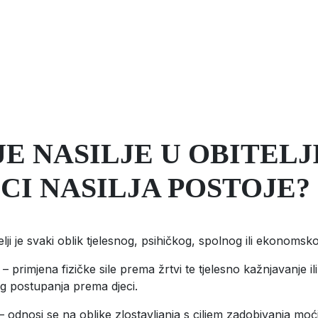
JE NASILJE U OBITELJI
CI NASILJA POSTOJE?
elji je svaki oblik tjelesnog, psihičkog, spolnog ili ekonomsko
primjena fizičke sile prema žrtvi te tjelesno kažnjavanje ili
g postupanja prema djeci.
odnosi se na oblike zlostavljanja s ciljem zadobivanja moći