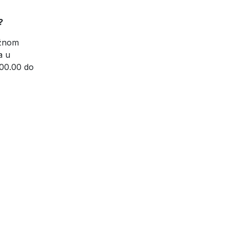
?
ležnom
a u
d 00.00 do