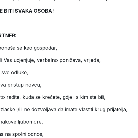
 BITI SVAKA OSOBA!
RTNER:
 ponaša se kao gospodar,
ili Vas ucjenjuje, verbalno ponižava, vrijeđa,
 sve odluke,
ava pristup novcu,
to radite, kuda se krećete, gdje i s kim ste bili,
zlaske i/ili ne dozvoljava da imate vlastiti krug prijatelja,
nakove ljubomore,
Vas na spolni odnos,