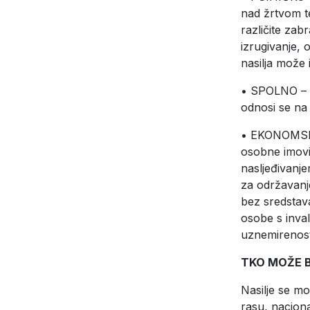
nad žrtvom t
različite zabr
izrugivanje, 
nasilja može 
• SPOLNO – o
odnosi se na 
• EKONOMSKO 
osobne imovi
nasljeđivanj
za održavanje
bez sredstava
osobe s inval
uznemirenosti 
TKO MOŽE B
Nasilje se m
rasu, nacional