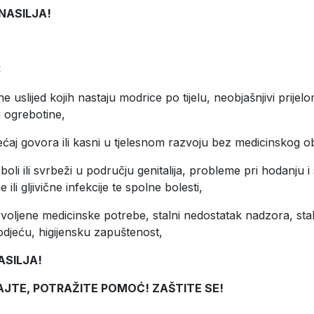
NASILJA!
:
e uslijed kojih nastaju modrice po tijelu, neobjašnjivi prijelo
li ogrebotine,
aj govora ili kasni u tjelesnom razvoju bez medicinskog ob
boli ili svrbeži u području genitalija, probleme pri hodanju i
 ili gljivične infekcije te spolne bolesti,
voljene medicinske potrebe, stalni nedostatak nadzora, sta
odjeću, higijensku zapuštenost,
ASILJA!
AJTE, POTRAŽITE POMOĆ! ZAŠTITE SE!