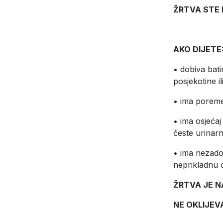
ŽRTVA STE 
AKO DIJETE
• dobiva batin
posjekotine i
• ima poremeć
• ima osjećaj 
česte urinarne
• ima nezado
neprikladnu 
ŽRTVA JE N
NE OKLIJEV