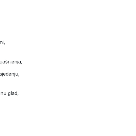
mi,
jašnjenja,
 sjedenju,
lnu glad,