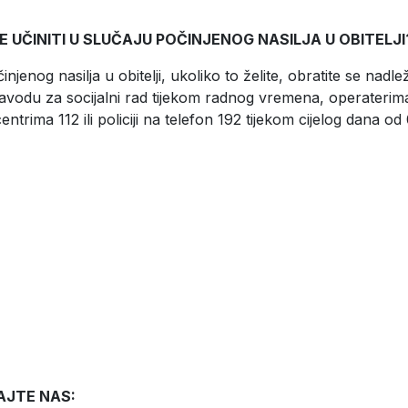
 UČINITI U SLUČAJU POČINJENOG NASILJA U OBITELJI
injenog nasilja u obitelji, ukoliko to želite, obratite se nad
vodu za socijalni rad tijekom radnog vremena, operaterim
entrima 112 ili policiji na telefon 192 tijekom cijelog dana o
AJTE NAS: