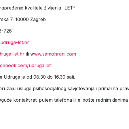
pređenje kvalitete življenja „LET“
rska 7, 10000 Zagreb
3-726
udruga-let.hr
ruga-let.hr
ili w
ww.samohrani.com
cebook.com/udruga.let
 Udruge je od 08.30 do 16.30 sati.
pružaju usluge psihosocijalnog savjetovanja i primarna pr
guće kontaktirati putem telefona ili e-pošte radnim danima