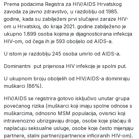
Prema podacima Registra za HIV/AIDS Hrvatskog
zavoda za javno zdravstvo, u razdoblju od 1985.
godine, kada su zabilježeni prvi slučajevi zaraze HIV-
om u Hrvatskoj, do kraja 2021. godine zabilježeno je
ukupno 1.899 osoba kojima je dijagnosticirana infekcija
HIV-om, od čega ih je 593 oboljelo od AIDS-a.
U istom je razdoblju 245 osoba umrlo od AIDS-a.
Dominantni put prijenosa HIV infekcije je spolni put.
U ukupnom broju oboljelih od HIV/AIDS-a dominiraju
muškarci (86%).
HIV/AIDS se registrira gotovo isključivo unutar grupa
povećanog rizika (muškarci koji imaju spolne odnose s
muškarcima, odnosno MSM populacija, ovisnici koji
intravenozno ubrizgavaju droge, osobe koje plaćaju ili
naplaćuju seksualne usluge, osobe koje često mijenjaju
partnere, stalni partneri/partnerice inficiranih HIV-om).