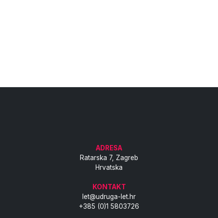
ADRESA
Ratarska 7, Zagreb
Hrvatska
KONTAKT
let@udruga-let.hr
+385 (0)1 5803726