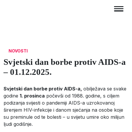
NOVOSTI
Svjetski dan borbe protiv AIDS-a
– 01.12.2025.
Svjetski dan borbe protiv AIDS-a,
obilježava se svake
godine
1
. prosinca
počevši o
d 1988. godine, s ciljem
podizanja svijesti o pandemiji AIDS-a uzrokovanoj
širenjem HIV-infekcije i danom sjećanja na osobe koje
su preminule od te bolesti – u svijetu umire oko milijun
ljudi godišnje.