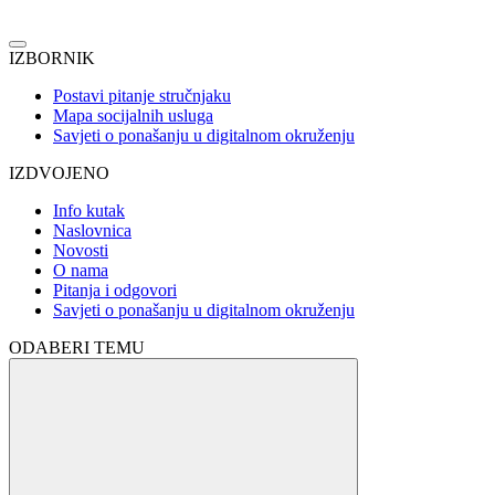
IZBORNIK
Postavi pitanje stručnjaku
Mapa socijalnih usluga
Savjeti o ponašanju u digitalnom okruženju
IZDVOJENO
Info kutak
Naslovnica
Novosti
O nama
Pitanja i odgovori
Savjeti o ponašanju u digitalnom okruženju
ODABERI TEMU