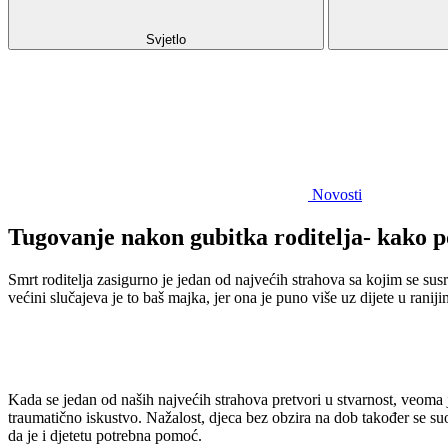
Svjetlo
Novosti
Tugovanje nakon gubitka roditelja- kako p
Smrt roditelja zasigurno je jedan od najvećih strahova sa kojim se su
većini slučajeva je to baš majka, jer ona je puno više uz dijete u rani
Kada se jedan od naših najvećih strahova pretvori u stvarnost, veoma je 
traumatično iskustvo. Nažalost, djeca bez obzira na dob također se s
da je i djetetu potrebna pomoć.