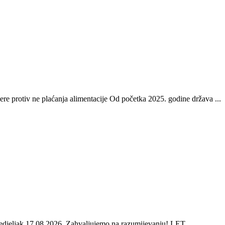
re protiv ne plaćanja alimentacije Od početka 2025. godine država ...
onedjeljak 17.08.2026. Zahvaljujemo na razumijevanju! LET