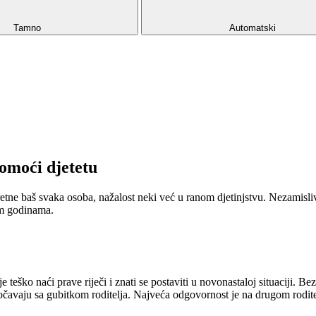
Tamno
Automatski
omoći djetetu
sretne baš svaka osoba, nažalost neki već u ranom djetinjstvu. Nezamisli
jim godinama.
teško naći prave riječi i znati se postaviti u novonastaloj situaciji. Bez
uočavaju sa gubitkom roditelja. Najveća odgovornost je na drugom rodit