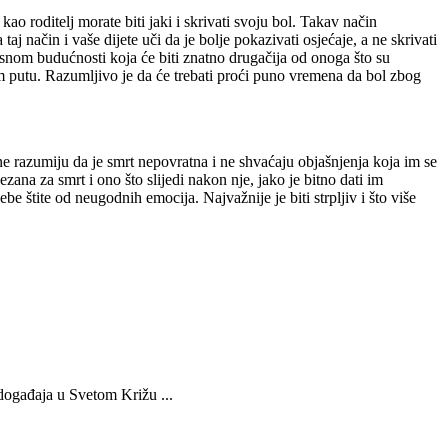
ao roditelj morate biti jaki i skrivati svoju bol. Takav način
j način i vaše dijete uči da je bolje pokazivati osjećaje, a ne skrivati
jesnom budućnosti koja će biti znatno drugačija od onoga što su
nom putu. Razumljivo je da će trebati proći puno vremena da bol zbog
ne razumiju da je smrt nepovratna i ne shvaćaju objašnjenja koja im se
na za smrt i ono što slijedi nakon nje, jako je bitno dati im
sebe štite od neugodnih emocija. Najvažnije je biti strpljiv i što više
 događaja u Svetom Križu ...