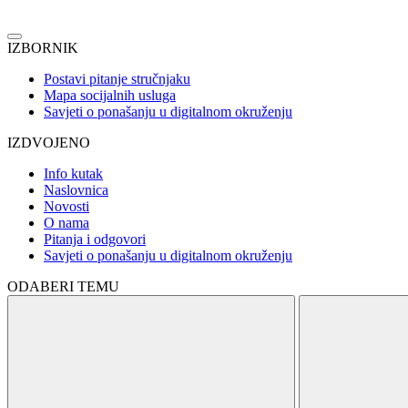
IZBORNIK
Postavi pitanje stručnjaku
Mapa socijalnih usluga
Savjeti o ponašanju u digitalnom okruženju
IZDVOJENO
Info kutak
Naslovnica
Novosti
O nama
Pitanja i odgovori
Savjeti o ponašanju u digitalnom okruženju
ODABERI TEMU