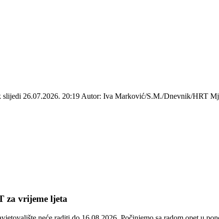
ek slijedi 26.07.2026. 20:19 Autor: Iva Marković/S.M./Dnevnik/HRT Mje
 za vrijeme ljeta
avjetovalište neće raditi do 16.08.2026. Počinjemo sa radom opet u p