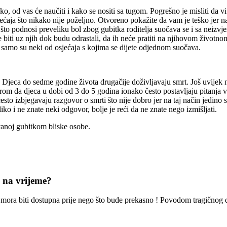
, od vas će naučiti i kako se nositi sa tugom. Pogrešno je misliti da vi k
aja što nikako nije poželjno. Otvoreno pokažite da vam je teško jer na ta
im što podnosi preveliku bol zbog gubitka roditelja suočava se i sa neizv
e biti uz njih dok budu odrastali, da ih neće pratiti na njihovom život
, samo su neki od osjećaja s kojima se dijete odjednom suočava.
i. Djeca do sedme godine života drugačije doživljavaju smrt. Još uvijek 
m da djeca u dobi od 3 do 5 godina ionako često postavljaju pitanja veza
 često izbjegavaju razgovor o smrti što nije dobro jer na taj način jedino 
iko i ne znate neki odgovor, bolje je reći da ne znate nego izmišljati.
vanoj gubitkom bliske osobe.
e na vrijeme?
oć mora biti dostupna prije nego što bude prekasno ! Povodom tragičnog