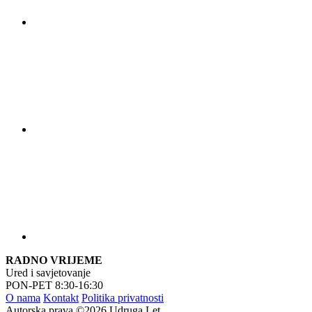
RADNO VRIJEME
Ured i savjetovanje
PON-PET 8:30-16:30
O nama
Kontakt
Politika privatnosti
Autorska prava ©2026 Udruga Let.