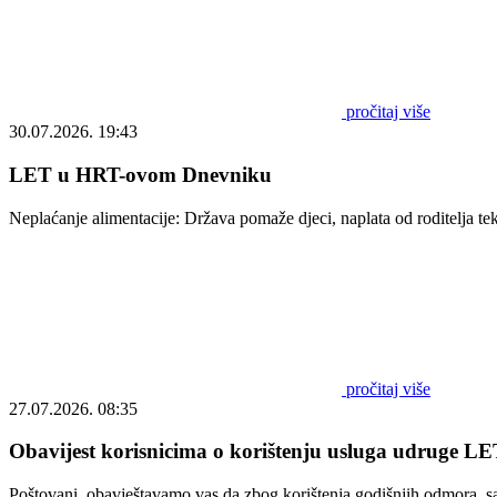
pročitaj više
30.07.2026. 19:43
LET u HRT-ovom Dnevniku
Neplaćanje alimentacije: Država pomaže djeci, naplata od roditelja t
pročitaj više
27.07.2026. 08:35
Obavijest korisnicima o korištenju usluga udruge LET
Poštovani, obavještavamo vas da zbog korištenja godišnjih odmora, s