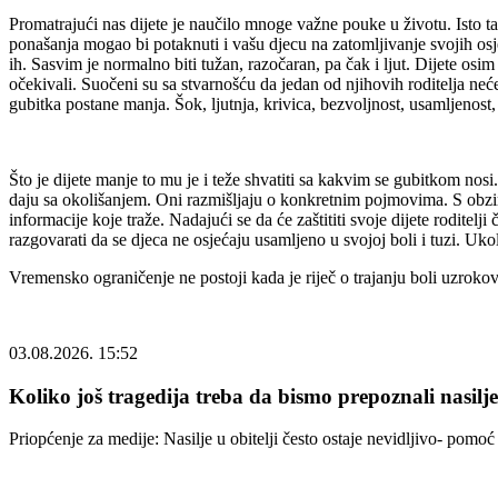
Promatrajući nas dijete je naučilo mnoge važne pouke u životu. Isto tako
ponašanja mogao bi potaknuti i vašu djecu na zatomljivanje svojih osjeć
ih. Sasvim je normalno biti tužan, razočaran, pa čak i ljut. Dijete os
očekivali. Suočeni su sa stvarnošću da jedan od njihovih roditelja neć
gubitka postane manja. Šok, ljutnja, krivica, bezvoljnost, usamljenost
Što je dijete manje to mu je i teže shvatiti sa kakvim se gubitkom nos
daju sa okolišanjem. Oni razmišljaju o konkretnim pojmovima. S obziro
informacije koje traže. Nadajući se da će zaštititi svoje dijete roditelji
razgovarati da se djeca ne osjećaju usamljeno u svojoj boli i tuzi. Ukol
Vremensko ograničenje ne postoji kada je riječ o trajanju boli uzroko
03.08.2026. 15:52
Koliko još tragedija treba da bismo prepoznali nasilj
Priopćenje za medije: Nasilje u obitelji često ostaje nevidljivo- pom