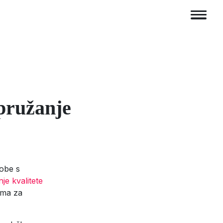
pružanje
sobe s
e kvalitete
ima za