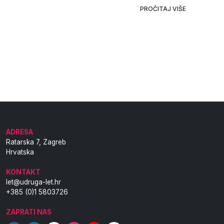
PROČITAJ VIŠE
ADRESA
Ratarska 7, Zagreb
Hrvatska
KONTAKT
let@udruga-let.hr
+385 (0)1 5803726
ZAPRATI NAS