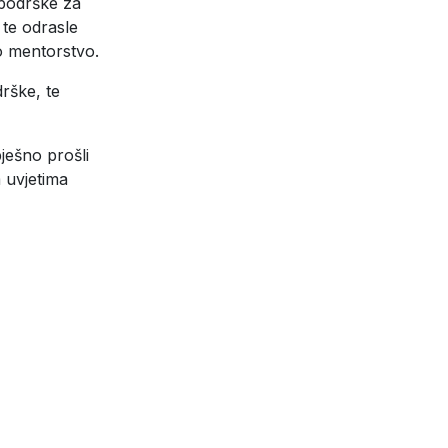
 podrške za
 te odrasle
no mentorstvo.
rške, te
pješno prošli
 uvjetima