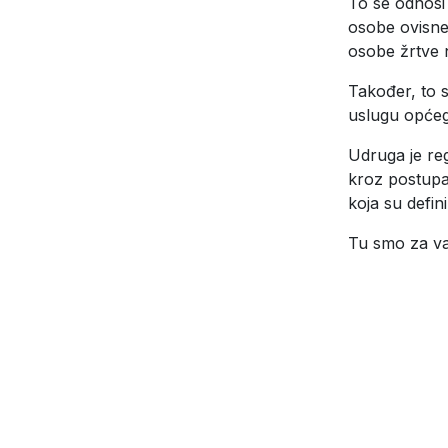
To se odnosi 
osobe ovisne
osobe žrtve n
Također, to s
uslugu općeg
Udruga je reg
kroz postupa
koja su defin
Tu smo za va