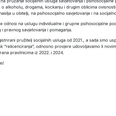
na pružanje socijalnih usluga savjetovanja i psihosocijalne
 o alkoholu, drogama, kockanju i drugim oblicima ovisnosti
asilja u obitelji, na psihosocijalno savjetovanje i na socijal
e odnosi na uslugu individualne i grupne psihosocijalne pod
 i pravnog savjetovanja i pomaganja.
istrirani pružitelj socijalnih usluga od 2021., a sada smo us
k “relicenciranja”, odnosno provjere udovoljavamo li novim
irana pravilnicima iz 2022. i 2024.
s!