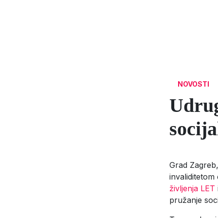
NOVOSTI
Udrug
socij
Grad Zagreb, 
invaliditetom
življenja LET
pružanje soci