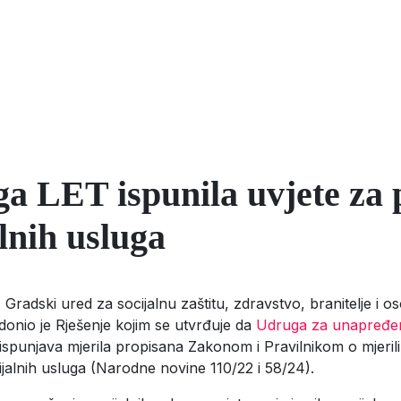
a LET ispunila uvjete za 
alnih usluga
Gradski ured za socijalnu zaštitu, zdravstvo, branitelje i o
 donio je Rješenje kojim se utvrđuje da
Udruga za unapređenj
ispunjava mjerila propisana Zakonom i Pravilnikom o mjeril
jalnih usluga (Narodne novine 110/22 i 58/24).