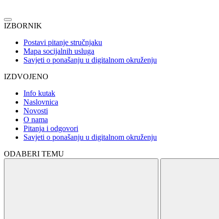
IZBORNIK
Postavi pitanje stručnjaku
Mapa socijalnih usluga
Savjeti o ponašanju u digitalnom okruženju
IZDVOJENO
Info kutak
Naslovnica
Novosti
O nama
Pitanja i odgovori
Savjeti o ponašanju u digitalnom okruženju
ODABERI TEMU