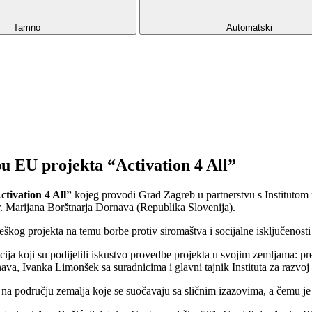
Tamno
Automatski
u EU projekta “Activation 4 All”
ctivation 4 All”
kojeg provodi Grad Zagreb u partnerstvu s Institutom
r. Marijana Borštnarja Dornava (Republika Slovenija).
rateškog projekta na temu borbe protiv siromaštva i socijalne isključeno
acija koji su podijelili iskustvo provedbe projekta u svojim zemljama: 
ava, Ivanka Limonšek sa suradnicima i glavni tajnik Instituta za razvoj
a na području zemalja koje se suočavaju sa sličnim izazovima, a čemu j