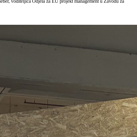
Bieber, voditeljica Odjela za EU projekt management u Zavodu za