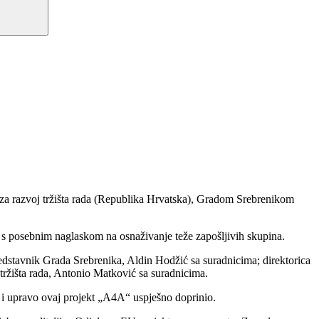
 za razvoj tržišta rada (Republika Hrvatska), Gradom Srebrenikom
sti s posebnim naglaskom na osnaživanje teže zapošljivih skupina.
predstavnik Grada Srebrenika, Aldin Hodžić sa suradnicima; direktorica
 tržišta rada, Antonio Matković sa suradnicima.
e i upravo ovaj projekt „A4A“ uspješno doprinio.