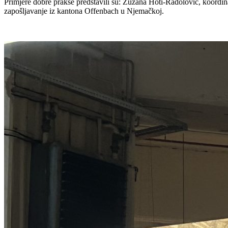
Primjere dobre prakse predstavili su: Zuzana Hoti-Radolović, koordi
zapošljavanje iz kantona Offenbach u Njemačkoj.