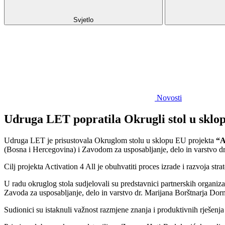
Svjetlo
Novosti
Udruga LET popratila Okrugli stol u sklop
Udruga LET
je prisustovala Okruglom stolu u sklopu EU projekta
“A
(Bosna i Hercegovina) i Zavodom za usposabljanje, delo in varstvo d
Cilj projekta Activation 4 All je obuhvatiti proces izrade i razvoja st
U radu okruglog stola sudjelovali su predstavnici partnerskih organiz
Zavoda za usposabljanje, delo in varstvo dr. Marijana Borštnarja Dorn
Sudionici su istaknuli važnost razmjene znanja i produktivnih rješenj