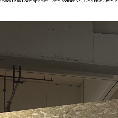
natorica i Ana Božić djelatnica Centra podrške 521, Grad Pula; Amira 