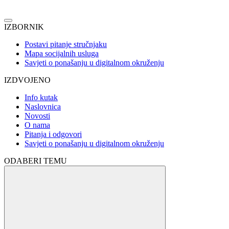
IZBORNIK
Postavi pitanje stručnjaku
Mapa socijalnih usluga
Savjeti o ponašanju u digitalnom okruženju
IZDVOJENO
Info kutak
Naslovnica
Novosti
O nama
Pitanja i odgovori
Savjeti o ponašanju u digitalnom okruženju
ODABERI TEMU