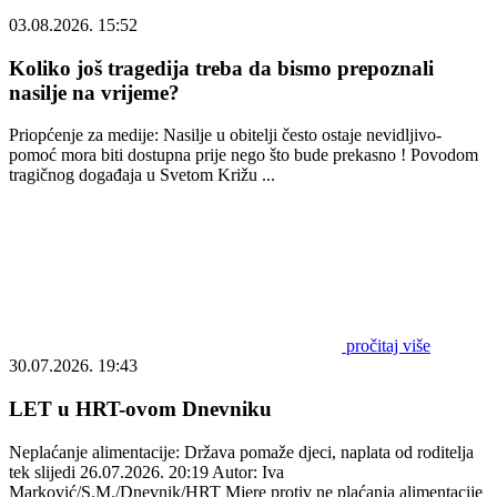
03.08.2026. 15:52
Koliko još tragedija treba da bismo prepoznali
nasilje na vrijeme?
Priopćenje za medije: Nasilje u obitelji često ostaje nevidljivo-
pomoć mora biti dostupna prije nego što bude prekasno ! Povodom
tragičnog događaja u Svetom Križu ...
pročitaj više
30.07.2026. 19:43
LET u HRT-ovom Dnevniku
Neplaćanje alimentacije: Država pomaže djeci, naplata od roditelja
tek slijedi 26.07.2026. 20:19 Autor: Iva
Marković/S.M./Dnevnik/HRT Mjere protiv ne plaćanja alimentacije