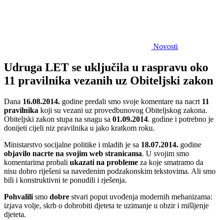
Novosti
Udruga LET se uključila u raspravu oko
11 pravilnika vezanih uz Obiteljski zakon
Dana
16.08.2014.
godine predali smo svoje komentare na nacrt
11
pravilnika
koji su vezani uz provedbu
novog Obiteljskog zakona.
Obiteljski zakon stupa na snagu sa
01.09.2014
. godine i potrebno je
donijeti cijeli niz pravilnika u jako kratkom roku.
Ministarstvo socijalne politike i mladih je sa
18.07.2014.
godine
objavilo nacrte na svojim web stranicama
. U svojim smo
komentarima probali
ukazati na probleme
za koje smatramo da
nisu dobro riješeni sa navedenim podzakonskim tekstovima. Ali smo
bili i konstruktivni te ponudili i rješenja.
Pohvalili
smo
dobre
stvari
poput uvođenja modernih mehanizama:
izjava volje, skrb o dobrobiti djeteta te uzimanje u obzir i mišljenje
djeteta
.