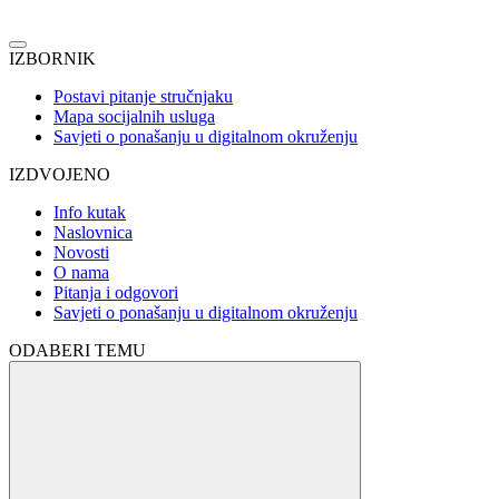
IZBORNIK
Postavi pitanje stručnjaku
Mapa socijalnih usluga
Savjeti o ponašanju u digitalnom okruženju
IZDVOJENO
Info kutak
Naslovnica
Novosti
O nama
Pitanja i odgovori
Savjeti o ponašanju u digitalnom okruženju
ODABERI TEMU