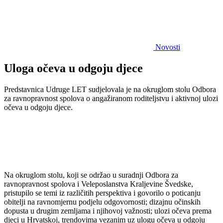
Novosti
Uloga očeva u odgoju djece
Predstavnica Udruge LET sudjelovala je na okruglom stolu Odbora
za ravnopravnost spolova o angažiranom roditeljstvu i aktivnoj ulozi
očeva u odgoju djece.
Na okruglom stolu, koji se održao u suradnji Odbora za
ravnopravnost spolova i Veleposlanstva Kraljevine Švedske,
pristupilo se temi iz različitih perspektiva i govorilo o poticanju
obitelji na ravnomjernu podjelu odgovornosti; dizajnu očinskih
dopusta u drugim zemljama i njihovoj važnosti; ulozi očeva prema
djeci u Hrvatskoj, trendovima vezanim uz ulogu očeva u odgoju