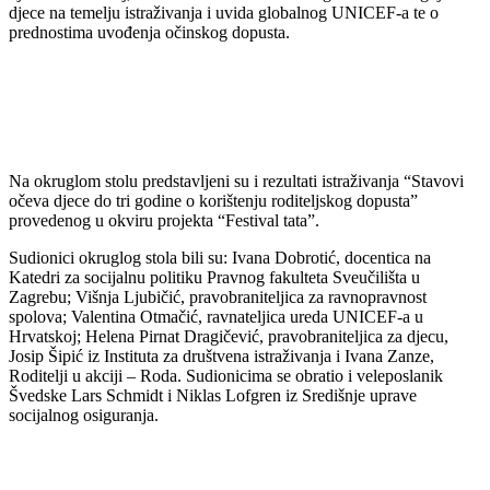
djece na temelju istraživanja i uvida globalnog UNICEF-a te o
prednostima uvođenja očinskog dopusta.
Na okruglom stolu predstavljeni su i rezultati istraživanja “Stavovi
očeva djece do tri godine o korištenju roditeljskog dopusta”
provedenog u okviru projekta “Festival tata”.
Sudionici okruglog stola bili su: Ivana Dobrotić, docentica na
Katedri za socijalnu politiku Pravnog fakulteta Sveučilišta u
Zagrebu; Višnja Ljubičić, pravobraniteljica za ravnopravnost
spolova; Valentina Otmačić, ravnateljica ureda UNICEF-a u
Hrvatskoj; Helena Pirnat Dragičević, pravobraniteljica za djecu,
Josip Šipić iz Instituta za društvena istraživanja i Ivana Zanze,
Roditelji u akciji – Roda. Sudionicima se obratio i veleposlanik
Švedske Lars Schmidt i Niklas Lofgren iz Središnje uprave
socijalnog osiguranja.