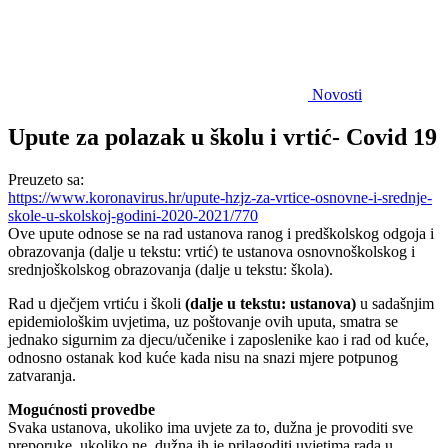
Novosti
Upute za polazak u školu i vrtić- Covid 19
Preuzeto sa:
https://www.koronavirus.hr/upute-hzjz-za-vrtice-osnovne-i-srednje-
skole-u-skolskoj-godini-2020-2021/770
Ove upute odnose se na rad ustanova ranog i predškolskog odgoja i
obrazovanja (dalje u tekstu: vrtić) te ustanova osnovnoškolskog i
srednjoškolskog obrazovanja (dalje u tekstu: škola).
Rad u dječjem vrtiću i školi
(dalje u tekstu: ustanova)
u sadašnjim
epidemiološkim uvjetima, uz poštovanje ovih uputa, smatra se
jednako sigurnim za djecu/učenike i zaposlenike kao i rad od kuće,
odnosno ostanak kod kuće kada nisu na snazi mjere potpunog
zatvaranja.
Mogućnosti provedbe
Svaka ustanova, ukoliko ima uvjete za to, dužna je provoditi sve
preporuke, ukoliko ne, dužna ih je prilagoditi uvjetima rada u