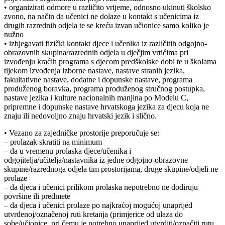
• organizirati odmore u različito vrijeme, odnosno ukinuti školsko
zvono, na način da učenici ne dolaze u kontakt s učenicima iz
drugih razrednih odjela te se kreću izvan učionice samo koliko je
nužno
• izbjegavati fizički kontakt djece i učenika iz različitih odgojno-
obrazovnih skupina/razrednih odjela u dječjim vrtićima pri
izvođenju kraćih programa s djecom predškolske dobi te u školama
tijekom izvođenja izborne nastave, nastave stranih jezika,
fakultativne nastave, dodatne i dopunske nastave, programa
produženog boravka, programa produženog stručnog postupka,
nastave jezika i kulture nacionalnih manjina po Modelu C,
pripremne i dopunske nastave hrvatskoga jezika za djecu koja ne
znaju ili nedovoljno znaju hrvatski jezik i slično.
• Vezano za zajedničke prostorije preporučuje se:
– prolazak skratiti na minimum
– da u vremenu prolaska djece/učenika i
odgojitelja/učitelja/nastavnika iz jedne odgojno-obrazovne
skupine/razrednoga odjela tim prostorijama, druge skupine/odjeli ne
prolaze
– da djeca i učenici prilikom prolaska nepotrebno ne dodiruju
površine ili predmete
– da djeca i učenici prolaze po najkraćoj mogućoj unaprijed
utvrđenoj/označenoj ruti kretanja (primjerice od ulaza do
sobe/učionice, pri čemu je potrebno unaprijed utvrditi/označiti rutu