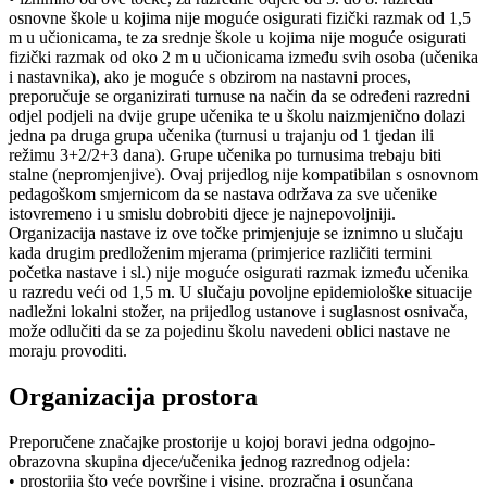
osnovne škole u kojima nije moguće osigurati fizički razmak od 1,5
m u učionicama, te za srednje škole u kojima nije moguće osigurati
fizički razmak od oko 2 m u učionicama između svih osoba (učenika
i nastavnika), ako je moguće s obzirom na nastavni proces,
preporučuje se organizirati turnuse na način da se određeni razredni
odjel podjeli na dvije grupe učenika te u školu naizmjenično dolazi
jedna pa druga grupa učenika (turnusi u trajanju od 1 tjedan ili
režimu 3+2/2+3 dana). Grupe učenika po turnusima trebaju biti
stalne (nepromjenjive). Ovaj prijedlog nije kompatibilan s osnovnom
pedagoškom smjernicom da se nastava održava za sve učenike
istovremeno i u smislu dobrobiti djece je najnepovoljniji.
Organizacija nastave iz ove točke primjenjuje se iznimno u slučaju
kada drugim predloženim mjerama (primjerice različiti termini
početka nastave i sl.) nije moguće osigurati razmak između učenika
u razredu veći od 1,5 m. U slučaju povoljne epidemiološke situacije
nadležni lokalni stožer, na prijedlog ustanove i suglasnost osnivača,
može odlučiti da se za pojedinu školu navedeni oblici nastave ne
moraju provoditi.
Organizacija prostora
Preporučene značajke prostorije u kojoj boravi jedna odgojno-
obrazovna skupina djece/učenika jednog razrednog odjela:
• prostorija što veće površine i visine, prozračna i osunčana