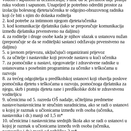
ruku vodom i sapunom. Unaprijed je potrebno odrediti prostor za
izolaciju bolesnog djeteta/učenika te odgojno-obrazovnog radnika
koji će biti s njim do dolaska roditelja
2. kod potrebe za intimnom njegom djeteta/učenika
3. kod komunikacije djelatnika (iako se preporučuje komunikacija
između djelatnika prvenstveno na daljinu)
4. za roditelje i druge osobe kada je njihov ulazak u ustanovu nužan
(preporučuje se da se roditeljski sastanci održavaju prvenstveno na
daljinu)
5. u javnom prijevozu, uključujući organizirani prijevoz
6. za učitelje i nastavnike koji provode nastavu u kući učenika
7. za pomoćnike u nastavi, njegovatelje i zdravstvene radnike u
ustanovama s posebnim programima za učenike s teškoćama u
razvoju
8. za trećeg odgojitelja u predškolskoj ustanovi koji obavlja poslove
pomoćnika djetetu s teškoćama u razvoju, pomoćnoga djelatnika za
njegu, skrb i pratnju djeteta rane i predškolske dobi te zdravstvenu
voditeljicu
9. učenicima od 5. razreda OŠ nadalje, učiteljima predmetne
nastave/nastavnicima te stručnim suradnicima, ako se radi o ustanovi
u kojoj je razmak u učionicama između svih osoba (učenika,
nastavnika i dr.) manji od 1,5 m*
10. učenicima i nastavnicima srednjih škola ako se radi o ustanovi u
kojoj je razmak u učionicama između svih osoba (učenika,