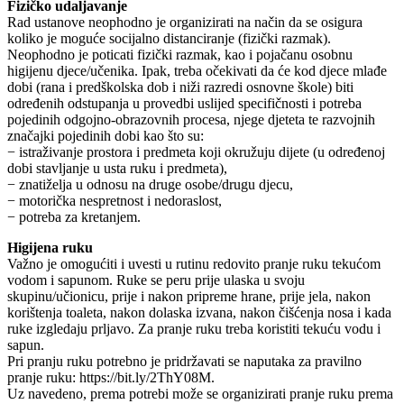
Fizičko udaljavanje
Rad ustanove neophodno je organizirati na način da se osigura
koliko je moguće socijalno distanciranje (fizički razmak).
Neophodno je poticati fizički razmak, kao i pojačanu osobnu
higijenu djece/učenika. Ipak, treba očekivati da će kod djece mlađe
dobi (rana i predškolska dob i niži razredi osnovne škole) biti
određenih odstupanja u provedbi uslijed specifičnosti i potreba
pojedinih odgojno-obrazovnih procesa, njege djeteta te razvojnih
značajki pojedinih dobi kao što su:
− istraživanje prostora i predmeta koji okružuju dijete (u određenoj
dobi stavljanje u usta ruku i predmeta),
− znatiželja u odnosu na druge osobe/drugu djecu,
− motorička nespretnost i nedoraslost,
− potreba za kretanjem.
Higijena ruku
Važno je omogućiti i uvesti u rutinu redovito pranje ruku tekućom
vodom i sapunom. Ruke se peru prije ulaska u svoju
skupinu/učionicu, prije i nakon pripreme hrane, prije jela, nakon
korištenja toaleta, nakon dolaska izvana, nakon čišćenja nosa i kada
ruke izgledaju prljavo. Za pranje ruku treba koristiti tekuću vodu i
sapun.
Pri pranju ruku potrebno je pridržavati se naputaka za pravilno
pranje ruku: https://bit.ly/2ThY08M.
Uz navedeno, prema potrebi može se organizirati pranje ruku prema