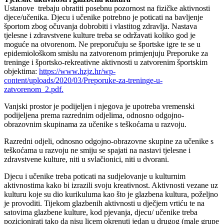
Ustanove trebaju obratiti posebnu pozornost na fizičke aktivnosti
djece/učenika. Djecu i učenike potrebno je poticati na bavljenje
športom zbog očuvanja dobrobiti i vlastitog zdravlja. Nastava
tjelesne i zdravstvene kulture treba se održavati koliko god je
moguće na otvorenom. Ne preporučuju se športske igre te se u
epidemiološkom smislu na zatvorenom primjenjuju Preporuke za
treninge i športsko-rekreativne aktivnosti u zatvorenim športskim
objektima:
https://www.hzjz.hr/wp-
content/uploads/2020/03/Preporuke-za-treninge-u-
zatvorenom_2.pdf.
Vanjski prostor je podijeljen i njegova je upotreba vremenski
podijeljena prema razrednim odjelima, odnosno odgojno-
obrazovnim skupinama za učenike s teškoćama u razvoju.
Razredni odjeli, odnosno odgojno-obrazovne skupine za učenike s
teškoćama u razvoju ne smiju se spajati na nastavi tjelesne i
zdravstvene kulture, niti u svlačionici, niti u dvorani.
Djecu i učenike treba poticati na sudjelovanje u kulturnim
aktivnostima kako bi izrazili svoju kreativnost. Aktivnosti vezane uz
kulturu koje su dio kurikuluma kao što je glazbena kultura, poželjno
je provoditi. Tijekom glazbenih aktivnosti u dječjem vrtiću te na
satovima glazbene kulture, kod pjevanja, djecu/ učenike treba
pozicionirati tako da nisu licem okrenuti jedan u drugog (male grupe