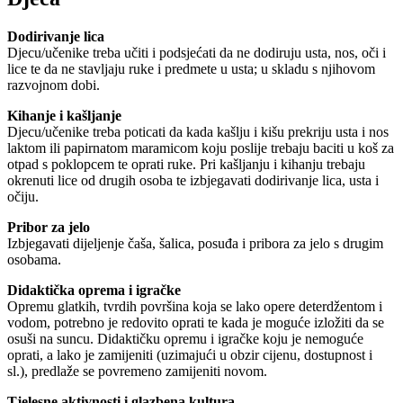
Dodirivanje lica
Djecu/učenike treba učiti i podsjećati da ne dodiruju usta, nos, oči i
lice te da ne stavljaju ruke i predmete u usta; u skladu s njihovom
razvojnom dobi.
Kihanje i kašljanje
Djecu/učenike treba poticati da kada kašlju i kišu prekriju usta i nos
laktom ili papirnatom maramicom koju poslije trebaju baciti u koš za
otpad s poklopcem te oprati ruke. Pri kašljanju i kihanju trebaju
okrenuti lice od drugih osoba te izbjegavati dodirivanje lica, usta i
očiju.
Pribor za jelo
Izbjegavati dijeljenje čaša, šalica, posuđa i pribora za jelo s drugim
osobama.
Didaktička oprema i igračke
Opremu glatkih, tvrdih površina koja se lako opere deterdžentom i
vodom, potrebno je redovito oprati te kada je moguće izložiti da se
osuši na suncu. Didaktičku opremu i igračke koju je nemoguće
oprati, a lako je zamijeniti (uzimajući u obzir cijenu, dostupnost i
sl.), predlaže se povremeno zamijeniti novom.
Tjelesne aktivnosti i glazbena kultura