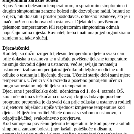
simptomima zarazne bolesti
S povišenom tjelesnom temperaturom, respiratornim simptomima i
drugim simptomima zarazne bolesti nije dozvoljeno raditi, brinuti se
o djeci, niti dolaziti u prostor poslodavca, odnosno ustanove, što je i
inače nužno u radu ovakvih ustanova. Djelatnici s povišenom
tjelesnom temperaturom i/ili respiratornim simptomima odmah
napuštaju radna mjesta. Ravnatelj treba imati unaprijed organiziranu
zamjenu za takav slučaj.
Djeca/učenici
Roditelji su dužni izmjeriti tjelesnu temperaturu djetetu svaki dan
prije dolaska u ustanovu te u slučaju povišene tjelesne temperature
ne smiju dovoditi dijete u ustanovu, već se javljaju ravnatelju
ustanove i izabranom pedijatru/liječniku obiteljske medicine radi
odluke o testiranju i liječenju djeteta. Učenici starije dobi sami mjere
temperaturu. Učenici viših razreda a posebno punoljetni učenici
mogu samostalno mjeriti tjelesnu temperaturu.
Djeci rane i predškolske dobi, učenicima od 1. do 4. razreda OŠ,
kao i učenicima s teškoćama u razvoju koji svladavaju posebne
programe preporuka je da svaki dan prije odlaska u ustanovu roditelj
u djetetovu bilježnicu upiše vrijednost izmjerene temperature kod
djeteta. Bilježnicu roditelj/dijete donosi sa sobom u ustanovu, a
odgojitelj/učitelj svakodnevno provjerava.
Kod sumnje na povišenu tjelesnu temperaturu te kod pojave akutnih
simptoma zarazne bolesti (npr. kašalj, poteškoće u disanju,