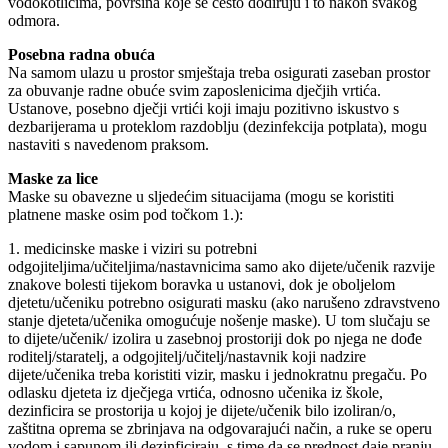
vodokotlićima, površina koje se često dodiruju i to nakon svakog
odmora.
Posebna radna obuća
Na samom ulazu u prostor smještaja treba osigurati zaseban prostor
za obuvanje radne obuće svim zaposlenicima dječjih vrtića.
Ustanove, posebno dječji vrtići koji imaju pozitivno iskustvo s
dezbarijerama u proteklom razdoblju (dezinfekcija potplata), mogu
nastaviti s navedenom praksom.
Maske za lice
Maske su obavezne u sljedećim situacijama (mogu se koristiti
platnene maske osim pod točkom 1.):
1. medicinske maske i viziri su potrebni
odgojiteljima/učiteljima/nastavnicima samo ako dijete/učenik razvije
znakove bolesti tijekom boravka u ustanovi, dok je oboljelom
djetetu/učeniku potrebno osigurati masku (ako narušeno zdravstveno
stanje djeteta/učenika omogućuje nošenje maske). U tom slučaju se
to dijete/učenik/ izolira u zasebnoj prostoriji dok po njega ne dođe
roditelj/staratelj, a odgojitelj/učitelj/nastavnik koji nadzire
dijete/učenika treba koristiti vizir, masku i jednokratnu pregaču. Po
odlasku djeteta iz dječjega vrtića, odnosno učenika iz škole,
dezinficira se prostorija u kojoj je dijete/učenik bilo izoliran/o,
zaštitna oprema se zbrinjava na odgovarajući način, a ruke se operu
vodom i sapunom ili dezinficiraju, s time da se prednost daje pranju