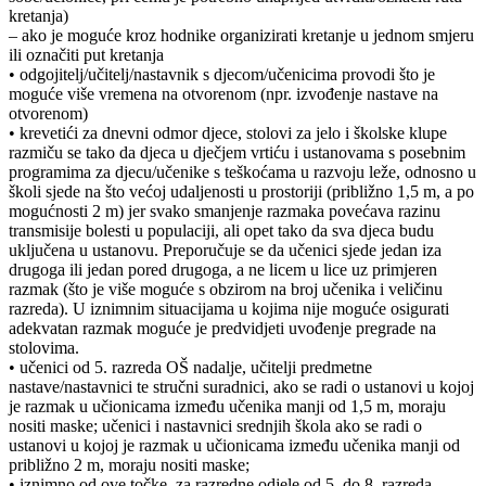
kretanja)
– ako je moguće kroz hodnike organizirati kretanje u jednom smjeru
ili označiti put kretanja
• odgojitelj/učitelj/nastavnik s djecom/učenicima provodi što je
moguće više vremena na otvorenom (npr. izvođenje nastave na
otvorenom)
• krevetići za dnevni odmor djece, stolovi za jelo i školske klupe
razmiču se tako da djeca u dječjem vrtiću i ustanovama s posebnim
programima za djecu/učenike s teškoćama u razvoju leže, odnosno u
školi sjede na što većoj udaljenosti u prostoriji (približno 1,5 m, a po
mogućnosti 2 m) jer svako smanjenje razmaka povećava razinu
transmisije bolesti u populaciji, ali opet tako da sva djeca budu
uključena u ustanovu. Preporučuje se da učenici sjede jedan iza
drugoga ili jedan pored drugoga, a ne licem u lice uz primjeren
razmak (što je više moguće s obzirom na broj učenika i veličinu
razreda). U iznimnim situacijama u kojima nije moguće osigurati
adekvatan razmak moguće je predvidjeti uvođenje pregrade na
stolovima.
• učenici od 5. razreda OŠ nadalje, učitelji predmetne
nastave/nastavnici te stručni suradnici, ako se radi o ustanovi u kojoj
je razmak u učionicama između učenika manji od 1,5 m, moraju
nositi maske; učenici i nastavnici srednjih škola ako se radi o
ustanovi u kojoj je razmak u učionicama između učenika manji od
približno 2 m, moraju nositi maske;
• iznimno od ove točke, za razredne odjele od 5. do 8. razreda