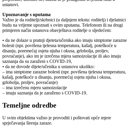
ustanovi.
Upoznavanje s uputama
Važno je da roditelji/skrbnici (u daljnjem tekstu: roditelj) i djelatnici
budu na vrijeme upoznati s ovim uputama. Telefonom ili na drugi
primjeren način ustanova obavještava roditelje o sljedećem:
• da ne dolaze u pratnji djeteta/učenika ako imaju simptome zarazne
bolesti (npr. povišena tjelesna temperatura, kašalj, poteškoće u
disanju, poremećaj osjeta njuha i okusa, grlobolja, proljev,
povraćanje), ako im je izrečena mjera samoizolacije ili ako imaju
saznanja da su zaraženi s COVID-19,
• da ne dovode dijete/učenika u ustanovu ukoliko:
– ima simptome zarazne bolesti (npr. povišena tjelesna temperatura,
kašalj, poteškoće u disanju, poremećaj osjeta njuha i okusa,
grlobolja, proljev, povraćanje)
– ima izrečenu mjeru samoizolacije
– imaju saznanja da je zaraženo s COVID-19.
Temeljne odredbe
U svim objektima važno je provoditi i poštovati opće mjere
sprječavanja širenja zaraze.