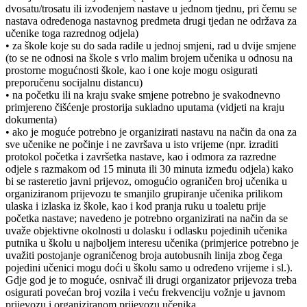
dvosatu/trosatu ili izvođenjem nastave u jednom tjednu, pri čemu se
nastava određenoga nastavnog predmeta drugi tjedan ne održava za
učenike toga razrednog odjela)
• za škole koje su do sada radile u jednoj smjeni, rad u dvije smjene
(to se ne odnosi na škole s vrlo malim brojem učenika u odnosu na
prostorne mogućnosti škole, kao i one koje mogu osigurati
preporučenu socijalnu distancu)
• na početku ili na kraju svake smjene potrebno je svakodnevno
primjereno čišćenje prostorija sukladno uputama (vidjeti na kraju
dokumenta)
• ako je moguće potrebno je organizirati nastavu na način da ona za
sve učenike ne počinje i ne završava u isto vrijeme (npr. izraditi
protokol početka i završetka nastave, kao i odmora za razredne
odjele s razmakom od 15 minuta ili 30 minuta između odjela) kako
bi se rasteretio javni prijevoz, omogućio ograničen broj učenika u
organiziranom prijevozu te smanjilo grupiranje učenika prilikom
ulaska i izlaska iz škole, kao i kod pranja ruku u toaletu prije
početka nastave; navedeno je potrebno organizirati na način da se
uvaže objektivne okolnosti u dolasku i odlasku pojedinih učenika
putnika u školu u najboljem interesu učenika (primjerice potrebno je
uvažiti postojanje ograničenog broja autobusnih linija zbog čega
pojedini učenici mogu doći u školu samo u određeno vrijeme i sl.).
Gdje god je to moguće, osnivač ili drugi organizator prijevoza treba
osigurati povećan broj vozila i veću frekvenciju vožnje u javnom
prijevozu i organiziranom prijevozu učenika