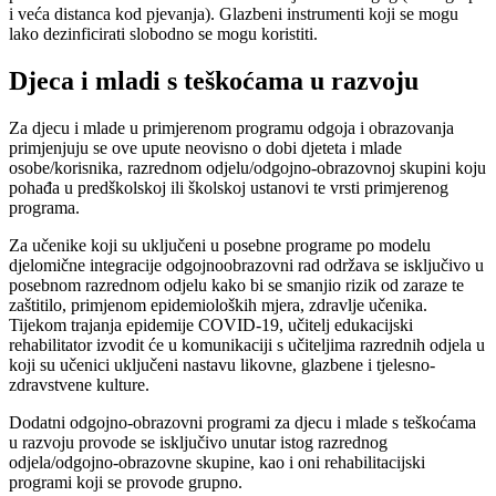
i veća distanca kod pjevanja). Glazbeni instrumenti koji se mogu
lako dezinficirati slobodno se mogu koristiti.
Djeca i mladi s teškoćama u razvoju
Za djecu i mlade u primjerenom programu odgoja i obrazovanja
primjenjuju se ove upute neovisno o dobi djeteta i mlade
osobe/korisnika, razrednom odjelu/odgojno-obrazovnoj skupini koju
pohađa u predškolskoj ili školskoj ustanovi te vrsti primjerenog
programa.
Za učenike koji su uključeni u posebne programe po modelu
djelomične integracije odgojnoobrazovni rad održava se isključivo u
posebnom razrednom odjelu kako bi se smanjio rizik od zaraze te
zaštitilo, primjenom epidemioloških mjera, zdravlje učenika.
Tijekom trajanja epidemije COVID-19, učitelj edukacijski
rehabilitator izvodit će u komunikaciji s učiteljima razrednih odjela u
koji su učenici uključeni nastavu likovne, glazbene i tjelesno-
zdravstvene kulture.
Dodatni odgojno-obrazovni programi za djecu i mlade s teškoćama
u razvoju provode se isključivo unutar istog razrednog
odjela/odgojno-obrazovne skupine, kao i oni rehabilitacijski
programi koji se provode grupno.