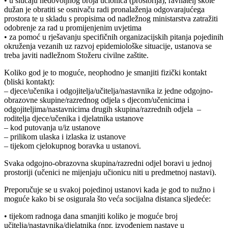
• u slučaju nedovoljnog broja učionica (prostorija), ravnatelj škole
dužan je obratiti se osnivaču radi pronalaženja odgovarajućega
prostora te u skladu s propisima od nadležnog ministarstva zatražiti
odobrenje za rad u promijenjenim uvjetima
• za pomoć u rješavanju specifičnih organizacijskih pitanja pojedinih
okruženja vezanih uz razvoj epidemiološke situacije, ustanova se
treba javiti nadležnom Stožeru civilne zaštite.
Koliko god je to moguće, neophodno je smanjiti fizički kontakt
(bliski kontakt):
– djece/učenika i odgojitelja/učitelja/nastavnika iz jedne odgojno-
obrazovne skupine/razrednog odjela s djecom/učenicima i
odgojiteljima/nastavnicima drugih skupina/razrednih odjela –
roditelja djece/učenika i djelatnika ustanove
– kod putovanja u/iz ustanove
– prilikom ulaska i izlaska iz ustanove
– tijekom cjelokupnog boravka u ustanovi.
Svaka odgojno-obrazovna skupina/razredni odjel boravi u jednoj
prostoriji (učenici ne mijenjaju učionicu niti u predmetnoj nastavi).
Preporučuje se u svakoj pojedinoj ustanovi kada je god to nužno i
moguće kako bi se osigurala što veća socijalna distanca sljedeće:
• tijekom radnoga dana smanjiti koliko je moguće broj
učitelja/nastavnika/djelatnika (npr. izvođenjem nastave u