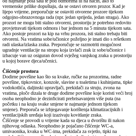
od najmanje pola sata te pod odmorima ili na način, ako to
vremenske prilike dopuštaju, da se ostavi otvoren prozor. Kad je
lijepo vrijeme, preporučuje se ostaviti otvorene prozore tijekom
odgojno-obrazovnoga rada (npr. jedan sprijeda, jedan straga). Ako
prozori ne mogu biti stalno otvoreni, prostoriju je potrebno redovito
provjetravati tijekom odmora i bar jednom na 5 minuta tijekom sata.
Ako postoje prozori na kip na vrhu prozora, isti stalno trebaju biti
otvoreni. Na vratima sobe/učionice poželjno je imati dio s rešetkom
radi ulaska/izlaska zraka. Preporučuje se razmotriti mogućnost
ugradnje ventilacije na stropu koja izvlači zrak iz sobe/učionice i
izbacuje van uz osiguran dovod svježeg vanjskog zraka u prostoriju
u kojoj borave djeca/učenici.
Čišćenje prostora
Dodirne površine kao što su kvake, ručke na prozorima, radne
površine, tipkovnice, konzole, slavine u toaletima i kuhinjama, tipke
vodokotlića, daljinski upravljači, prekidači za struju, zvona na
vratima, ploče dizala te druge dodirne površine koje koristi veći broj
osoba neophodno je dezinficirati prebrisavanjem više puta (na
početku i na kraju svake smjene te najmanje jednom tijekom
smjene). Preporuča se izbjegavanje korištenja klimatizacijskih i
ventilacijskih uređaja koji izazivaju kovitlanje zraka.
Čišćenje se provodi u vrijeme kada su djeca u dvorištu ili nakon
njihovog odlaska. Neophodno je pojačano čišćenje WC-a,
umivaonika, kvaka u WC-ima, prekidača za svjetlo, tipki na