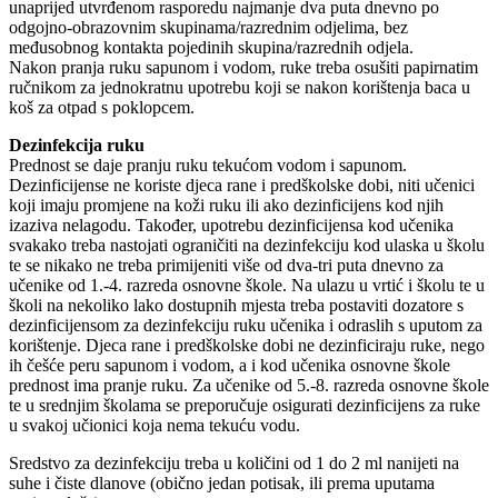
unaprijed utvrđenom rasporedu najmanje dva puta dnevno po
odgojno-obrazovnim skupinama/razrednim odjelima, bez
međusobnog kontakta pojedinih skupina/razrednih odjela.
Nakon pranja ruku sapunom i vodom, ruke treba osušiti papirnatim
ručnikom za jednokratnu upotrebu koji se nakon korištenja baca u
koš za otpad s poklopcem.
Dezinfekcija ruku
Prednost se daje pranju ruku tekućom vodom i sapunom.
Dezinficijense ne koriste djeca rane i predškolske dobi, niti učenici
koji imaju promjene na koži ruku ili ako dezinficijens kod njih
izaziva nelagodu. Također, upotrebu dezinficijensa kod učenika
svakako treba nastojati ograničiti na dezinfekciju kod ulaska u školu
te se nikako ne treba primijeniti više od dva-tri puta dnevno za
učenike od 1.-4. razreda osnovne škole. Na ulazu u vrtić i školu te u
školi na nekoliko lako dostupnih mjesta treba postaviti dozatore s
dezinficijensom za dezinfekciju ruku učenika i odraslih s uputom za
korištenje. Djeca rane i predškolske dobi ne dezinficiraju ruke, nego
ih češće peru sapunom i vodom, a i kod učenika osnovne škole
prednost ima pranje ruku. Za učenike od 5.-8. razreda osnovne škole
te u srednjim školama se preporučuje osigurati dezinficijens za ruke
u svakoj učionici koja nema tekuću vodu.
Sredstvo za dezinfekciju treba u količini od 1 do 2 ml nanijeti na
suhe i čiste dlanove (obično jedan potisak, ili prema uputama