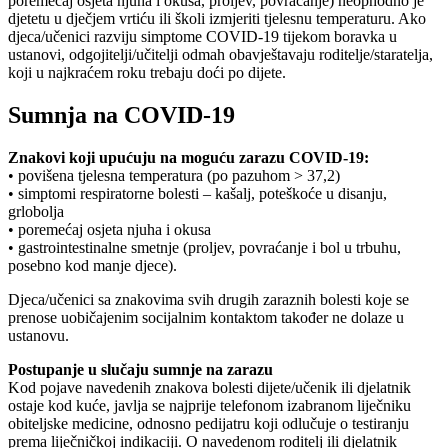
poremećaj osjeta njuha i okusa, proljev, povraćanje) neophodno je
djetetu u dječjem vrtiću ili školi izmjeriti tjelesnu temperaturu. Ako
djeca/učenici razviju simptome COVID-19 tijekom boravka u
ustanovi, odgojitelji/učitelji odmah obavještavaju roditelje/staratelja,
koji u najkraćem roku trebaju doći po dijete.
Sumnja na COVID-19
Znakovi koji upućuju na moguću zarazu COVID-19:
• povišena tjelesna temperatura (po pazuhom > 37,2)
• simptomi respiratorne bolesti – kašalj, poteškoće u disanju,
grlobolja
• poremećaj osjeta njuha i okusa
• gastrointestinalne smetnje (proljev, povraćanje i bol u trbuhu,
posebno kod manje djece).
Djeca/učenici sa znakovima svih drugih zaraznih bolesti koje se
prenose uobičajenim socijalnim kontaktom također ne dolaze u
ustanovu.
Postupanje u slučaju sumnje na zarazu
Kod pojave navedenih znakova bolesti dijete/učenik ili djelatnik
ostaje kod kuće, javlja se najprije telefonom izabranom liječniku
obiteljske medicine, odnosno pedijatru koji odlučuje o testiranju
prema liječničkoj indikaciji. O navedenom roditelj ili djelatnik