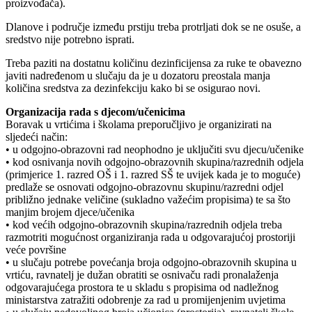
proizvođača).
Dlanove i područje između prstiju treba protrljati dok se ne osuše, a
sredstvo nije potrebno isprati.
Treba paziti na dostatnu količinu dezinficijensa za ruke te obavezno
javiti nadređenom u slučaju da je u dozatoru preostala manja
količina sredstva za dezinfekciju kako bi se osigurao novi.
Organizacija rada s djecom/učenicima
Boravak u vrtićima i školama preporučljivo je organizirati na
sljedeći način:
• u odgojno-obrazovni rad neophodno je uključiti svu djecu/učenike
• kod osnivanja novih odgojno-obrazovnih skupina/razrednih odjela
(primjerice 1. razred OŠ i 1. razred SŠ te uvijek kada je to moguće)
predlaže se osnovati odgojno-obrazovnu skupinu/razredni odjel
približno jednake veličine (sukladno važećim propisima) te sa što
manjim brojem djece/učenika
• kod većih odgojno-obrazovnih skupina/razrednih odjela treba
razmotriti mogućnost organiziranja rada u odgovarajućoj prostoriji
veće površine
• u slučaju potrebe povećanja broja odgojno-obrazovnih skupina u
vrtiću, ravnatelj je dužan obratiti se osnivaču radi pronalaženja
odgovarajućega prostora te u skladu s propisima od nadležnog
ministarstva zatražiti odobrenje za rad u promijenjenim uvjetima