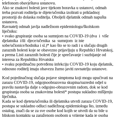
telefonom obavještava ustanovu.
Ako se znakovi bolesti jave tijekom boravka u ustanovi, odmah
treba pozvati roditelja te dijete/učenika izolirati u prikladnoj
prostoriji do dolaska roditelja. Oboljeli djelatnik odmah napušta
ustanovu.
Ravnatelj odmah javlja nadležnom epidemiologu/školskom
liječniku:
• svako grupiranje osoba sa sumnjom na COVID-19 (dva i više
djelatnika i/ili djece/učenika sa sumnjom iz iste
sobe/učionice/hodnika i sl.)* kao što se to radi i u slučaju drugih
zaraznih bolesti koje se obavezno prijavljuju u Republici Hrvatskoj,
a prema Listi zaraznih bolesti čije je sprečavanje i suzbijanje od
interesa za Republiku Hrvatsku
• svaku pojedinačnu potvrđenu infekciju COVID-19 koju djelatnik,
odnosno roditelj imaju obavezu žurno javiti ravnatelju ustanove.
Kod pojedinačnog slučaja pojave simptoma koji mogu upućivati na
zarazu COVID-19, odgojnoobrazovna skupina/razredni odjel u
pravilu nastavlja dalje s odgojno-obrazovnim radom, dok se kod
grupiranja osoba sa znakovima bolesti* postupa sukladno mišljenju
liječnika.
Kada se kod djeteta/učenika ili djelatnika utvrdi zaraza COVID-19,
postupa se sukladno odluci nadležnog epidemiologa što, između
ostalog, znači da se za sve osobe kod kojih se utvrdi da su bile u
bliskom kontaktu sa zaraženom osobom u vrijeme kada je osoba