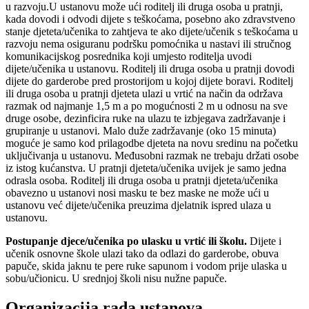
u razvoju.U ustanovu može ući roditelj ili druga osoba u pratnji,
kada dovodi i odvodi dijete s teškoćama, posebno ako zdravstveno
stanje djeteta/učenika to zahtjeva te ako dijete/učenik s teškoćama u
razvoju nema osiguranu podršku pomoćnika u nastavi ili stručnog
komunikacijskog posrednika koji umjesto roditelja uvodi
dijete/učenika u ustanovu. Roditelj ili druga osoba u pratnji dovodi
dijete do garderobe pred prostorijom u kojoj dijete boravi. Roditelj
ili druga osoba u pratnji djeteta ulazi u vrtić na način da održava
razmak od najmanje 1,5 m a po mogućnosti 2 m u odnosu na sve
druge osobe, dezinficira ruke na ulazu te izbjegava zadržavanje i
grupiranje u ustanovi. Malo duže zadržavanje (oko 15 minuta)
moguće je samo kod prilagodbe djeteta na novu sredinu na početku
uključivanja u ustanovu. Međusobni razmak ne trebaju držati osobe
iz istog kućanstva. U pratnji djeteta/učenika uvijek je samo jedna
odrasla osoba. Roditelj ili druga osoba u pratnji djeteta/učenika
obavezno u ustanovi nosi masku te bez maske ne može ući u
ustanovu već dijete/učenika preuzima djelatnik ispred ulaza u
ustanovu.
Postupanje djece/učenika po ulasku u vrtić ili školu.
Dijete i
učenik osnovne škole ulazi tako da odlazi do garderobe, obuva
papuče, skida jaknu te pere ruke sapunom i vodom prije ulaska u
sobu/učionicu. U srednjoj školi nisu nužne papuče.
Organizacija rada ustanova