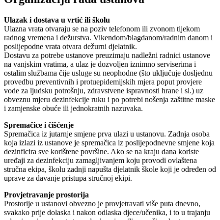
Ulazak i dostava u vrtić ili školu
Ulazna vrata otvaraju se na poziv telefonom ili zvonom tijekom
radnog vremena i dežurstva. Vikendom/blagdanom/radnim danom i
poslijepodne vrata otvara dežurni djelatnik.
Dostavu za potrebe ustanove preuzimaju nadležni radnici ustanove
na vanjskim vratima, a ulaz je dozvoljen iznimno serviserima i
ostalim službama čije usluge su neophodne (što uključuje dosljednu
provedbu preventivnih i protuepidemijskih mjera poput provjere
vode za ljudsku potrošnju, zdravstvene ispravnosti hrane i sl.) uz
obveznu mjeru dezinfekcije ruku i po potrebi nošenja zaštitne maske
i zamjenske obuće ili jednokratnih nazuvaka.
Spremačice i čišćenje
Spremačica iz jutarnje smjene prva ulazi u ustanovu. Zadnja osoba
koja izlazi iz ustanove je spremačica iz poslijepodnevne smjene koja
dezinficira sve korištene površine. Ako se na kraju dana koriste
uređaji za dezinfekciju zamagljivanjem koju provodi ovlaštena
stručna ekipa, školu zadnji napušta djelatnik škole koji je određen od
uprave za davanje pristupa stručnoj ekipi.
Provjetravanje prostorija
Prostorije u ustanovi obvezno je provjetravati više puta dnevno,
svakako prije dolaska i nakon odlaska djece/učenika, i to u trajanju