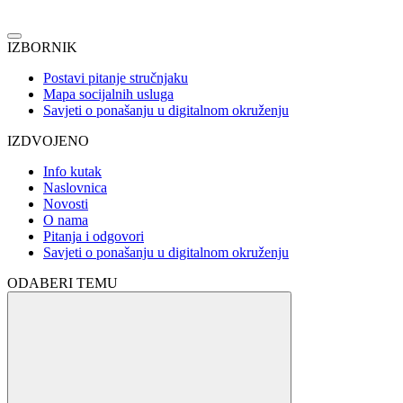
IZBORNIK
Postavi pitanje stručnjaku
Mapa socijalnih usluga
Savjeti o ponašanju u digitalnom okruženju
IZDVOJENO
Info kutak
Naslovnica
Novosti
O nama
Pitanja i odgovori
Savjeti o ponašanju u digitalnom okruženju
ODABERI TEMU