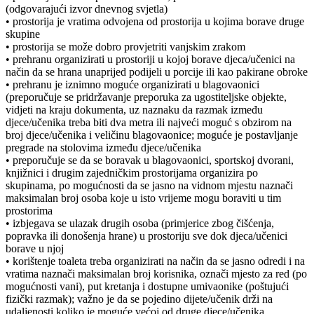
(odgovarajući izvor dnevnog svjetla)
• prostorija je vratima odvojena od prostorija u kojima borave druge
skupine
• prostorija se može dobro provjetriti vanjskim zrakom
• prehranu organizirati u prostoriji u kojoj borave djeca/učenici na
način da se hrana unaprijed podijeli u porcije ili kao pakirane obroke
• prehranu je iznimno moguće organizirati u blagovaonici
(preporučuje se pridržavanje preporuka za ugostiteljske objekte,
vidjeti na kraju dokumenta, uz naznaku da razmak između
djece/učenika treba biti dva metra ili najveći moguć s obzirom na
broj djece/učenika i veličinu blagovaonice; moguće je postavljanje
pregrade na stolovima između djece/učenika
• preporučuje se da se boravak u blagovaonici, sportskoj dvorani,
knjižnici i drugim zajedničkim prostorijama organizira po
skupinama, po mogućnosti da se jasno na vidnom mjestu naznači
maksimalan broj osoba koje u isto vrijeme mogu boraviti u tim
prostorima
• izbjegava se ulazak drugih osoba (primjerice zbog čišćenja,
popravka ili donošenja hrane) u prostoriju sve dok djeca/učenici
borave u njoj
• korištenje toaleta treba organizirati na način da se jasno odredi i na
vratima naznači maksimalan broj korisnika, označi mjesto za red (po
mogućnosti vani), put kretanja i dostupne umivaonike (poštujući
fizički razmak); važno je da se pojedino dijete/učenik drži na
udaljenosti koliko je moguće većoj od druge djece/učenika