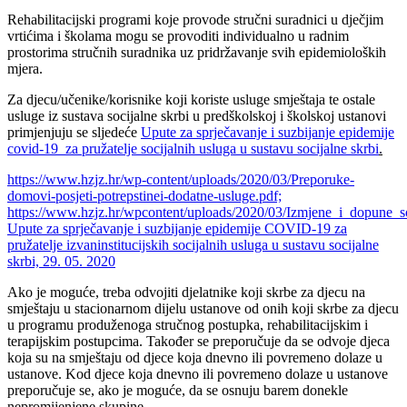
Rehabilitacijski programi koje provode stručni suradnici u dječjim
vrtićima i školama mogu se provoditi individualno u radnim
prostorima stručnih suradnika uz pridržavanje svih epidemioloških
mjera.
Za djecu/učenike/korisnike koji koriste usluge smještaja te ostale
usluge iz sustava socijalne skrbi u predškolskoj i školskoj ustanovi
primjenjuju se sljedeće
Upute za sprječavanje i suzbijanje epidemije
covid-19 za pružatelje socijalnih usluga u sustavu socijalne skrbi
.
https://www.hzjz.hr/wp-content/uploads/2020/03/Preporuke-
domovi-posjeti-potrepstinei-dodatne-usluge.pdf;
https://www.hzjz.hr/wpcontent/uploads/2020/03/Izmjene_i_dopune_
Upute za sprječavanje i suzbijanje epidemije COVID-19 za
pružatelje izvaninstitucijskih socijalnih usluga u sustavu socijalne
skrbi, 29. 05. 2020
Ako je moguće, treba odvojiti djelatnike koji skrbe za djecu na
smještaju u stacionarnom dijelu ustanove od onih koji skrbe za djecu
u programu produženoga stručnog postupka, rehabilitacijskim i
terapijskim postupcima. Također se preporučuje da se odvoje djeca
koja su na smještaju od djece koja dnevno ili povremeno dolaze u
ustanove. Kod djece koja dnevno ili povremeno dolaze u ustanove
preporučuje se, ako je moguće, da se osnuju barem donekle
nepromijenjene skupine.