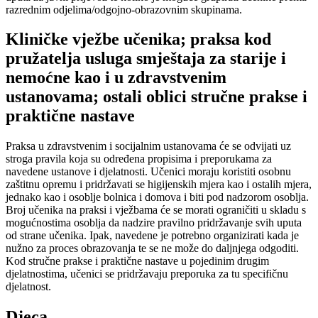
razrednim odjelima/odgojno-obrazovnim skupinama.
Kliničke vježbe učenika; praksa kod
pružatelja usluga smještaja za starije i
nemoćne kao i u zdravstvenim
ustanovama; ostali oblici stručne prakse i
praktične nastave
Praksa u zdravstvenim i socijalnim ustanovama će se odvijati uz
stroga pravila koja su određena propisima i preporukama za
navedene ustanove i djelatnosti. Učenici moraju koristiti osobnu
zaštitnu opremu i pridržavati se higijenskih mjera kao i ostalih mjera,
jednako kao i osoblje bolnica i domova i biti pod nadzorom osoblja.
Broj učenika na praksi i vježbama će se morati ograničiti u skladu s
mogućnostima osoblja da nadzire pravilno pridržavanje svih uputa
od strane učenika. Ipak, navedene je potrebno organizirati kada je
nužno za proces obrazovanja te se ne može do daljnjega odgoditi.
Kod stručne prakse i praktične nastave u pojedinim drugim
djelatnostima, učenici se pridržavaju preporuka za tu specifičnu
djelatnost.
Djeca