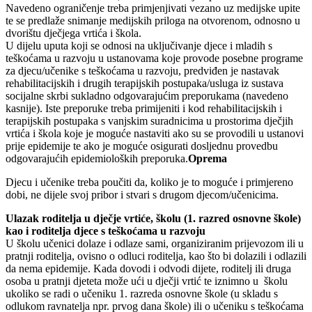
Navedeno ograničenje treba primjenjivati vezano uz medijske upite
te se predlaže snimanje medijskih priloga na otvorenom, odnosno u
dvorištu dječjega vrtića i škola.
U dijelu uputa koji se odnosi na uključivanje djece i mladih s
teškoćama u razvoju u ustanovama koje provode posebne programe
za djecu/učenike s teškoćama u razvoju, predviđen je nastavak
rehabilitacijskih i drugih terapijskih postupaka/usluga iz sustava
socijalne skrbi sukladno odgovarajućim preporukama (navedeno
kasnije). Iste preporuke treba primijeniti i kod rehabilitacijskih i
terapijskih postupaka s vanjskim suradnicima u prostorima dječjih
vrtića i škola koje je moguće nastaviti ako su se provodili u ustanovi
prije epidemije te ako je moguće osigurati dosljednu provedbu
odgovarajućih epidemioloških preporuka.
Oprema
Djecu i učenike treba poučiti da, koliko je to moguće i primjereno
dobi, ne dijele svoj pribor i stvari s drugom djecom/učenicima.
Ulazak roditelja u dječje vrtiće, školu (1. razred osnovne škole)
kao i roditelja djece s teškoćama u razvoju
U školu učenici dolaze i odlaze sami, organiziranim prijevozom ili u
pratnji roditelja, ovisno o odluci roditelja, kao što bi dolazili i odlazili
da nema epidemije. Kada dovodi i odvodi dijete, roditelj ili druga
osoba u pratnji djeteta može ući u dječji vrtić te iznimno u školu
ukoliko se radi o učeniku 1. razreda osnovne škole (u skladu s
odlukom ravnatelja npr. prvog dana škole) ili o učeniku s teškoćama