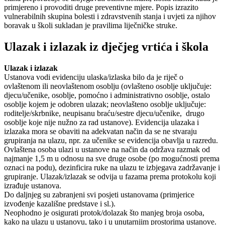
primjereno i provoditi druge preventivne mjere. Popis izrazito
vulnerabilnih skupina bolesti i zdravstvenih stanja i uvjeti za njihov
boravak u školi sukladan je pravilima liječničke struke.
Ulazak i izlazak iz dječjeg vrtića i škola
Ulazak i izlazak
Ustanova vodi evidenciju ulaska/izlaska bilo da je riječ o
ovlaštenom ili neovlaštenom osoblju (ovlašteno osoblje uključuje:
djecu/učenike, osoblje, pomoćno i administrativno osoblje, ostalo
osoblje kojem je odobren ulazak; neovlašteno osoblje uključuje:
roditelje/skrbnike, neupisanu braću/sestre djecu/učenike, drugo
osoblje koje nije nužno za rad ustanove). Evidencija ulazaka i
izlazaka mora se obaviti na adekvatan način da se ne stvaraju
grupiranja na ulazu, npr. za učenike se evidencija obavlja u razredu.
Ovlaštena osoba ulazi u ustanove na način da održava razmak od
najmanje 1,5 m u odnosu na sve druge osobe (po mogućnosti prema
oznaci na podu), dezinficira ruke na ulazu te izbjegava zadržavanje i
grupiranje. Ulazak/izlazak se odvija u fazama prema protokolu koji
izrađuje ustanova.
Do daljnjeg su zabranjeni svi posjeti ustanovama (primjerice
izvođenje kazališne predstave i sl.).
Neophodno je osigurati protok/dolazak što manjeg broja osoba,
kako na ulazu u ustanovu, tako i u unutarnjim prostorima ustanove.