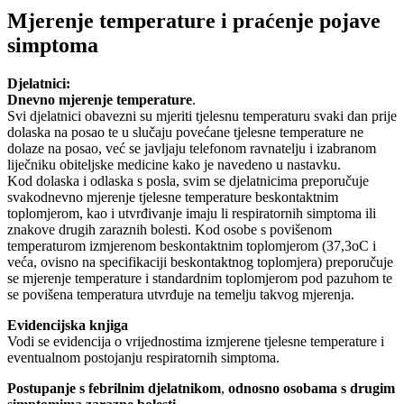
Mjerenje temperature i praćenje pojave
simptoma
Djelatnici:
Dnevno mjerenje temperature
.
Svi djelatnici obavezni su mjeriti tjelesnu temperaturu svaki dan prije
dolaska na posao te u slučaju povećane tjelesne temperature ne
dolaze na posao, već se javljaju telefonom ravnatelju i izabranom
liječniku obiteljske medicine kako je navedeno u nastavku.
Kod dolaska i odlaska s posla, svim se djelatnicima preporučuje
svakodnevno mjerenje tjelesne temperature beskontaktnim
toplomjerom, kao i utvrđivanje imaju li respiratornih simptoma ili
znakove drugih zaraznih bolesti. Kod osobe s povišenom
temperaturom izmjerenom beskontaktnim toplomjerom (37,3oC i
veća, ovisno na specifikaciji beskontaktnog toplomjera) preporučuje
se mjerenje temperature i standardnim toplomjerom pod pazuhom te
se povišena temperatura utvrđuje na temelju takvog mjerenja.
Evidencijska knjiga
Vodi se evidencija o vrijednostima izmjerene tjelesne temperature i
eventualnom postojanju respiratornih simptoma.
Postupanje s febrilnim djelatnikom
,
odnosno osobama s drugim