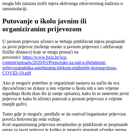
mogla biti zarazna izriče mjera aktivnoga zdravstvenog nadzora u
samoizolaciji.
Putovanje u školu javnim ili
organiziranim prijevozom
U javnom prijevozu učenici se trebaju pridržavati mjera propisanih
za javni prijevoz (nošenje maske u javnom prijevozu i održavanje
fizičke distance) koje se mogu pronaći na
poveznici:
https://www.hzjz.hr/wp-
content/uploads/2020/03/Preporuke-za-rad-u-djelatnosti-
prijevozaputnika-autobusima-tijekom-epidemije-koronavirusa-
COVID-19.pdf
Ako je moguće potrebno je organizirati nastavu na način da sva
djeca/učenici ne dolaze u isto vrijeme u školu niti u isto vrijeme
napuštaju školu (kao što je ranije opisano), kako bi se rasteretio javni
prijevoz te kako bi učenici putovali u javnom prijevozu u vrijeme
manjih gužvi.
Tamo gdje je moguće, predlaže se da osnivač/organizator prijevoza
poveća frekvenciju reda vožnje.
Kod organiziranog prijevoza neophodno je pridržavati se propisanih
uputa za javni prijevoz te koliko je moguće grupirati učenike prema