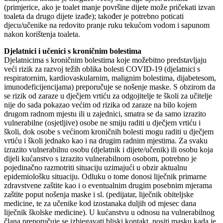
(primjerice, ako je toalet manje površine dijete može pričekati izvan
toaleta da drugo dijete izađe); također je potrebno poticati
djecu/učenike na redovito pranje ruku tekućom vodom i sapunom
nakon korištenja toaleta.
Djelatnici i učenici s kroničnim bolestima
Djelatnicima s kroničnim bolestima koje možebitno predstavljaju
veći rizik za razvoj težih oblika bolesti COVID-19 (djelatnici s
respiratornim, kardiovaskularnim, malignim bolestima, dijabetesom,
imunodeficijencijama) preporučuje se nošenje maske. S obzirom da
se rizik od zaraze u dječjem vrtiću za odgojitelje te školi za učitelje
nije do sada pokazao većim od rizika od zaraze na bilo kojem
drugom radnom mjestu ili u zajednici, smatra se da samo izrazito
vulnerabilne (osjetljive) osobe ne smiju raditi u dječjem vrtiću i
školi, dok osobe s većinom kroničnih bolesti mogu raditi u dječjem
vrtiću i školi jednako kao i na drugim radnim mjestima. Za svaku
izrazito vulnerabilnu osobu (djelatnik i dijete/učenik) ili osobu koja
dijeli kućanstvo s izrazito vulnerabilnom osobom, potrebno je
pojedinačno razmotriti situaciju uzimajući u obzir aktualnu
epidemiološku situaciju. Odluku o tome donosi liječnik primarne
zdravstvene zaštite kao i o eventualnim drugim posebnim mjerama
zaštite poput nošenja maske i sl. (pedijatar, liječnik obiteljske
medicine, te za učenike kod izostanaka duljih od mjesec dana
liječnik školske medicine). U kućanstvu u odnosu na vulnerabilnog
člana preporučuje se izbjegavati bliski kontakt, nositi masku kada je