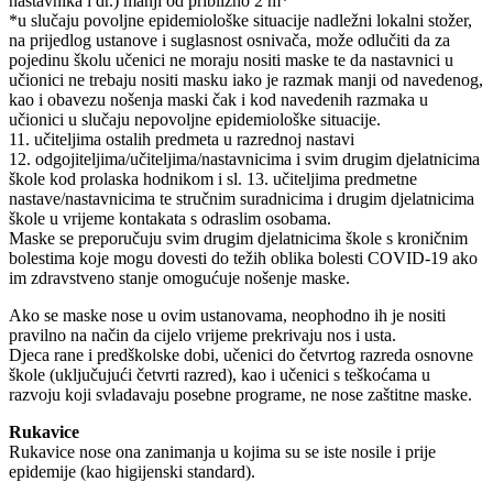
nastavnika i dr.) manji od približno 2 m*
*u slučaju povoljne epidemiološke situacije nadležni lokalni stožer,
na prijedlog ustanove i suglasnost osnivača, može odlučiti da za
pojedinu školu učenici ne moraju nositi maske te da nastavnici u
učionici ne trebaju nositi masku iako je razmak manji od navedenog,
kao i obavezu nošenja maski čak i kod navedenih razmaka u
učionici u slučaju nepovoljne epidemiološke situacije.
11. učiteljima ostalih predmeta u razrednoj nastavi
12. odgojiteljima/učiteljima/nastavnicima i svim drugim djelatnicima
škole kod prolaska hodnikom i sl. 13. učiteljima predmetne
nastave/nastavnicima te stručnim suradnicima i drugim djelatnicima
škole u vrijeme kontakata s odraslim osobama.
Maske se preporučuju svim drugim djelatnicima škole s kroničnim
bolestima koje mogu dovesti do težih oblika bolesti COVID-19 ako
im zdravstveno stanje omogućuje nošenje maske.
Ako se maske nose u ovim ustanovama, neophodno ih je nositi
pravilno na način da cijelo vrijeme prekrivaju nos i usta.
Djeca rane i predškolske dobi, učenici do četvrtog razreda osnovne
škole (uključujući četvrti razred), kao i učenici s teškoćama u
razvoju koji svladavaju posebne programe, ne nose zaštitne maske.
Rukavice
Rukavice nose ona zanimanja u kojima su se iste nosile i prije
epidemije (kao higijenski standard).