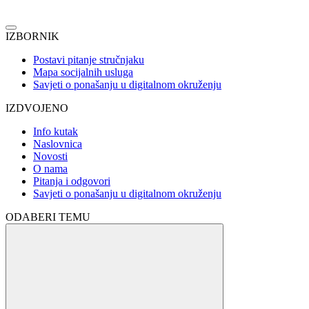
IZBORNIK
Postavi pitanje stručnjaku
Mapa socijalnih usluga
Savjeti o ponašanju u digitalnom okruženju
IZDVOJENO
Info kutak
Naslovnica
Novosti
O nama
Pitanja i odgovori
Savjeti o ponašanju u digitalnom okruženju
ODABERI TEMU