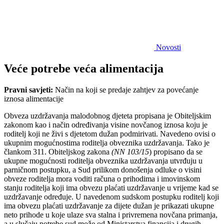
Novosti
Veće potrebe veća alimentacija
Pravni savjeti:
Način na koji se predaje zahtjev za povećanje
iznosa alimentacije
Obveza uzdržavanja malodobnog djeteta propisana je Obiteljskim
zakonom kao i način određivanja visine novčanog iznosa koju je
roditelj koji ne živi s djetetom dužan podmirivati. Navedeno ovisi o
ukupnim mogućnostima roditelja obveznika uzdržavanja. Tako je
člankom 311. Obiteljskog zakona
(NN 103/15
) propisano da se
ukupne mogućnosti roditelja obveznika uzdržavanja utvrđuju u
parničnom postupku, a Sud prilikom donošenja odluke o visini
obveze roditelja mora voditi računa o prihodima i imovinskom
stanju roditelja koji ima obvezu plaćati uzdržavanje u vrijeme kad se
uzdržavanje određuje. U navedenom sudskom postupku roditelj koji
ima obvezu plaćati uzdržavanje za dijete dužan je prikazati ukupne
neto prihode u koje ulaze sva stalna i privremena novčana primanja,
a u slučaju potrebe sud može od Ministarstva financija i drugih