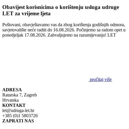
Obavijest korisnicima o korištenju usluga udruge
LET za vrijeme ljeta
Poštovani, obavještavamo vas da zbog korištenja godišnjih odmora,
savjetovalište neće raditi do 16.08.2026. Počinjemo sa radom opet u
ponedjeljak 17.08.2026. Zahvaljujemo na razumijevanju! LET
pročitaj više
ADRESA
Ratarska 7, Zagreb
Hrvatska
KONTAKT
let@udruga-let.hr
+385 (0)1 5803726
ZAPRATI NAS