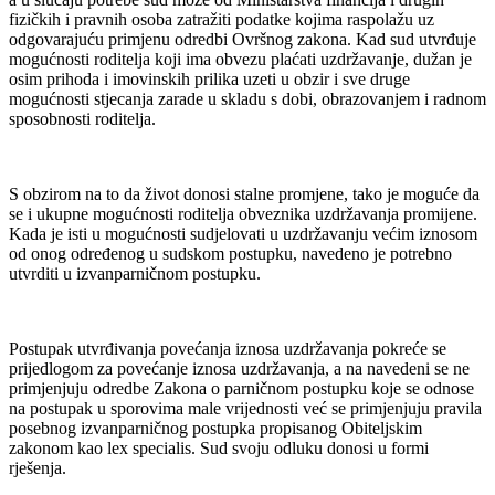
fizičkih i pravnih osoba zatražiti podatke kojima raspolažu uz
odgovarajuću primjenu odredbi Ovršnog zakona. Kad sud utvrđuje
mogućnosti roditelja koji ima obvezu plaćati uzdržavanje, dužan je
osim prihoda i imovinskih prilika uzeti u obzir i sve druge
mogućnosti stjecanja zarade u skladu s dobi, obrazovanjem i radnom
sposobnosti roditelja.
S obzirom na to da život donosi stalne promjene, tako je moguće da
se i ukupne mogućnosti roditelja obveznika uzdržavanja promijene.
Kada je isti u mogućnosti sudjelovati u uzdržavanju većim iznosom
od onog određenog u sudskom postupku, navedeno je potrebno
utvrditi u izvanparničnom postupku.
Postupak utvrđivanja povećanja iznosa uzdržavanja pokreće se
prijedlogom za povećanje iznosa uzdržavanja, a na navedeni se ne
primjenjuju odredbe Zakona o parničnom postupku koje se odnose
na postupak u sporovima male vrijednosti već se primjenjuju pravila
posebnog izvanparničnog postupka propisanog Obiteljskim
zakonom kao lex specialis. Sud svoju odluku donosi u formi
rješenja.