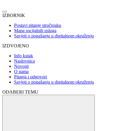
IZBORNIK
Postavi pitanje stručnjaku
Mapa socijalnih usluga
Savjeti o ponašanju u digitalnom okruženju
IZDVOJENO
Info kutak
Naslovnica
Novosti
O nama
Pitanja i odgovori
Savjeti o ponašanju u digitalnom okruženju
ODABERI TEMU