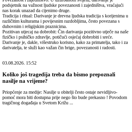
podsjetnik na važnost ljudske povezanosti i zajedništva, vraćajući
nas korak unazad da cijenimo druge.
Tradicija i ritual: Darivanje je drevna ljudska tradicija s korijenima u
različitim kulturama i povijesnim razdobljima, često povezana s
duhovnim i religijskim praznicima.
Pozitivan utjecaj na dobrobit: Čin darivanja pozitivno utječe na naše
fizičko i psihičko zdravlje, potičući osjećaj dobrobiti i sreće.
Darivanje je, dakle, višestruko korisno, kako za primatelja, tako i za
darivatelja, te služi kao važan čin brige, povezanosti i radosti.
03.08.2026. 15:52
Koliko još tragedija treba da bismo prepoznali
nasilje na vrijeme?
Priopćenje za medije: Nasilje u obitelji često ostaje nevidljivo-
pomoć mora biti dostupna prije nego što bude prekasno ! Povodom
tragičnog događaja u Svetom Križu ...