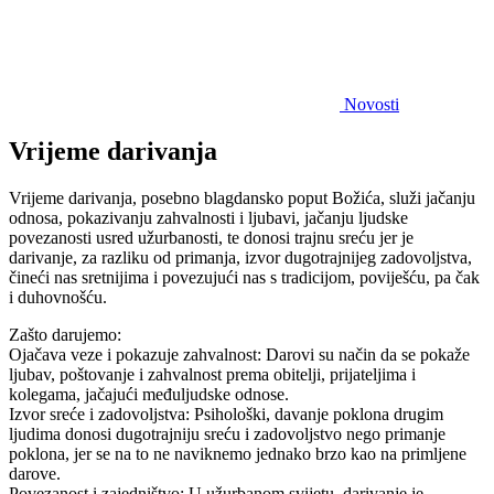
Novosti
Vrijeme darivanja
Vrijeme darivanja, posebno blagdansko poput Božića, služi jačanju
odnosa, pokazivanju zahvalnosti i ljubavi, jačanju ljudske
povezanosti usred užurbanosti, te donosi trajnu sreću jer je
darivanje, za razliku od primanja, izvor dugotrajnijeg zadovoljstva,
čineći nas sretnijima i povezujući nas s tradicijom, poviješću, pa čak
i duhovnošću.
Zašto darujemo:
Ojačava veze i pokazuje zahvalnost: Darovi su način da se pokaže
ljubav, poštovanje i zahvalnost prema obitelji, prijateljima i
kolegama, jačajući međuljudske odnose.
Izvor sreće i zadovoljstva: Psihološki, davanje poklona drugim
ljudima donosi dugotrajniju sreću i zadovoljstvo nego primanje
poklona, jer se na to ne naviknemo jednako brzo kao na primljene
darove.
Povezanost i zajedništvo: U užurbanom svijetu, darivanje je