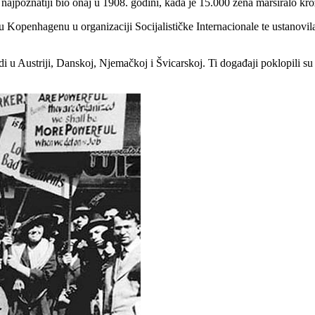
e najpoznatiji bio onaj u 1908. godini, kada je 15.000 žena marširalo kr
Kopenhagenu u organizaciji Socijalističke Internacionale te ustanovil
i u Austriji, Danskoj, Njemačkoj i Švicarskoj. Ti događaji poklopili su