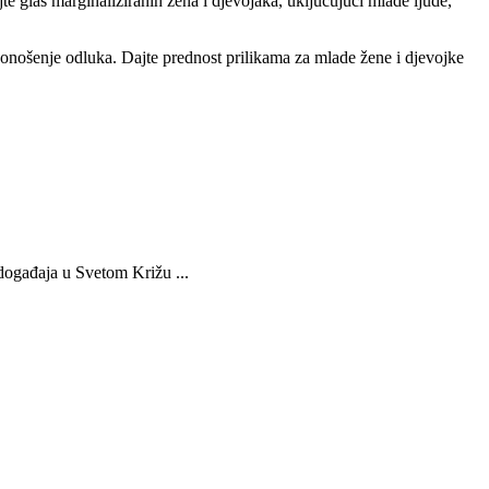
te glas marginaliziranih žena i djevojaka, uključujući mlade ljude,
donošenje odluka. Dajte prednost prilikama za mlade žene i djevojke
 događaja u Svetom Križu ...