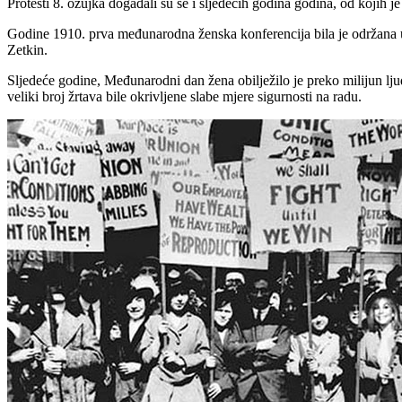
Protesti 8. ožujka događali su se i sljedećih godina godina, od kojih j
Godine 1910. prva međunarodna ženska konferencija bila je održana u 
Zetkin.
Sljedeće godine, Međunarodni dan žena obilježilo je preko milijun ljud
veliki broj žrtava bile okrivljene slabe mjere sigurnosti na radu.