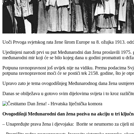
Uoči Prvoga svjetskog rata žene širom Europe su 8. ožujka 1913. održ
Ujedinjeni narodi prvi su put Međunarodni dan žena proslavili 1975. 
međunarodni mir koji će se bilo kojeg dana u godini promatrati u dr
Potpuna ravnopravnost još uvijek nije na vidiku. Prema podacima Sv
potpuna ravnopravnost moći će se postići tek 2158. godine, što je otpr
Upravo zato je tema ovogodišnjeg Međunarodnog dana žena usmjerena
Danas se obilježava u gotovo svim dijelovima svijeta i to kroz različit
Ovogodišnji Međunarodni dan žena poziva na akciju u tri ključn
– Unapređujte prava žena i djevojaka: Borite se neumorno za cijeli niz 