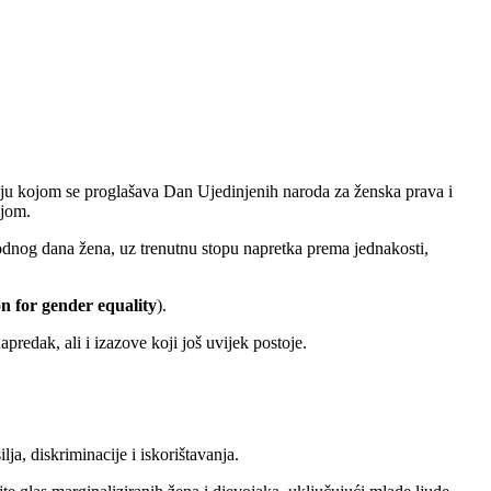
ciju kojom se proglašava Dan Ujedinjenih naroda za ženska prava i
ijom.
dnog dana žena, uz trenutnu stopu napretka prema jednakosti,
n for gender equality
).
predak, ali i izazove koji još uvijek postoje.
ja, diskriminacije i iskorištavanja.