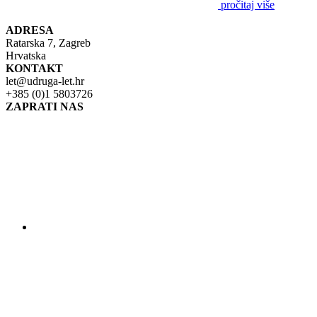
pročitaj više
ADRESA
Ratarska 7, Zagreb
Hrvatska
KONTAKT
let@udruga-let.hr
+385 (0)1 5803726
ZAPRATI NAS