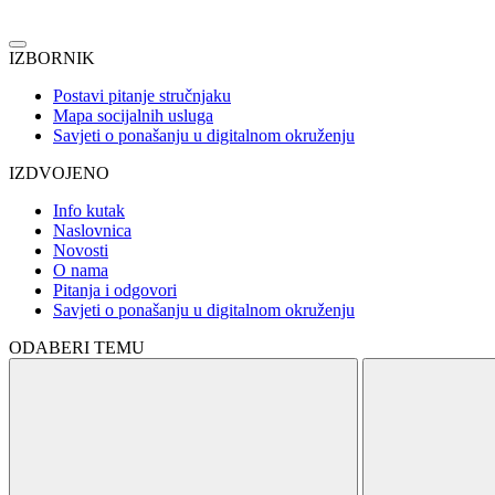
IZBORNIK
Postavi pitanje stručnjaku
Mapa socijalnih usluga
Savjeti o ponašanju u digitalnom okruženju
IZDVOJENO
Info kutak
Naslovnica
Novosti
O nama
Pitanja i odgovori
Savjeti o ponašanju u digitalnom okruženju
ODABERI TEMU