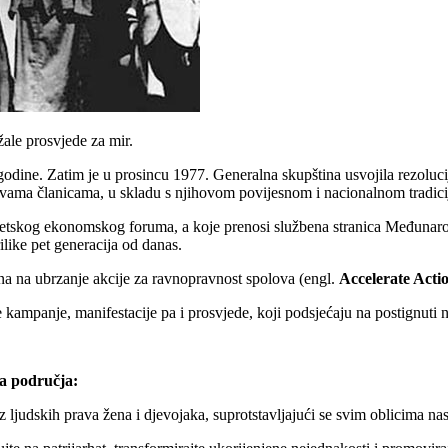
ale prosvjede za mir.
godine. Zatim je u prosincu 1977. Generalna skupština usvojila rezolu
žavama članicama, u skladu s njihovom povijesnom i nacionalnom tradic
jetskog ekonomskog foruma, a koje prenosi službena stranica Međunaro
ilike pet generacija od danas.
 na ubrzanje akcije za ravnopravnost spolova (engl.
Accelerate Actio
e kampanje, manifestacije pa i prosvjede, koji podsjećaju na postignuti na
a područja:
ljudskih prava žena i djevojaka, suprotstavljajući se svim oblicima nasil