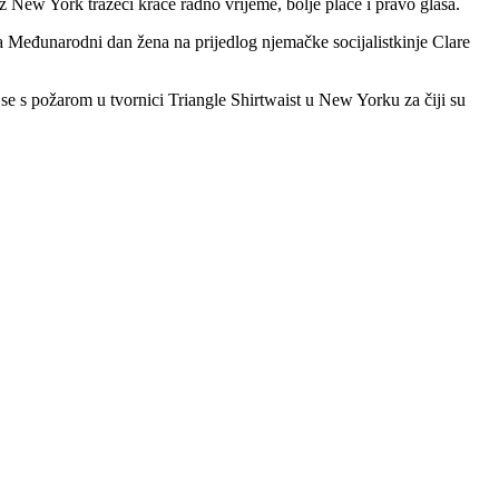
oz New York tražeći kraće radno vrijeme, bolje plaće i pravo glasa.
a Međunarodni dan žena na prijedlog njemačke socijalistkinje Clare
 se s požarom u tvornici Triangle Shirtwaist u New Yorku za čiji su