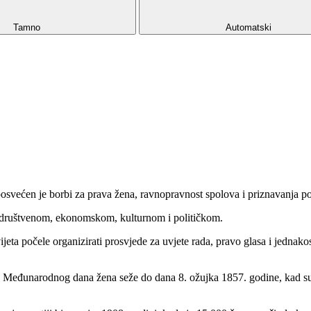
Tamno
Automatski
 posvećen je borbi za prava žena, ravnopravnost spolova i priznavanja p
– društvenom, ekonomskom, kulturnom i političkom.
vijeta počele organizirati prosvjede za uvjete rada, pravo glasa i jedna
a Međunarodnog dana žena seže do dana 8. ožujka 1857. godine, kad su 