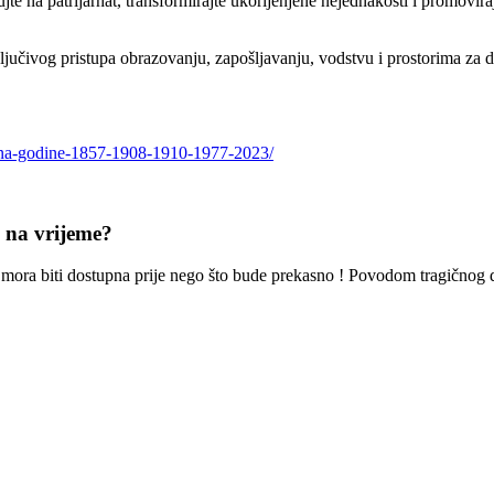
e na patrijarhat, transformirajte ukorijenjene nejednakosti i promoviraj
ljučivog pristupa obrazovanju, zapošljavanju, vodstvu i prostorima za 
e-na-godine-1857-1908-1910-1977-2023/
e na vrijeme?
oć mora biti dostupna prije nego što bude prekasno ! Povodom tragičnog