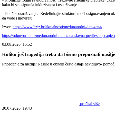
– Promičite rodnu ravnopravnost: Izazovite sistemske prepreke, ukazujt
kako bi se osigurala inkluzivnost i osnaživanje.
– Potičite osnaživanje: Redefinirajte strukture moći osiguravanjem uk
da vode i inoviraju.
Izvor:
https://www.hzjz.hr/aktualnosti/medunarodni-dan-zena/
https://odgovorno.hr/medunarodni-dan-zena-slavna-povijest-sjecanj
03.08.2026. 15:52
Koliko još tragedija treba da bismo prepoznali nasilj
Priopćenje za medije: Nasilje u obitelji često ostaje nevidljivo- pom
pročitaj više
30.07.2026. 19:43