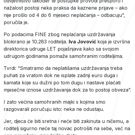
odvjetništvo također te postupke provodi presporo i
nažalost postoji neka praksa da kaznene prijave – ako
nije prošlo od 4 do 6 mjeseci neplaćanja – odbacuju”,
poručila je.
Po podacima FINE zbog neplaćanja uzdržavanja
blokirano je 10.283 roditelja.
Iva Jovović
koja je izvršna
direktorica udruge LET pojašnjava kako sa svojom
udrugom godinama pomaže samohranim roditeljima.
Tvrdi: “Smatramo da neplatišama uzdržavanja treba
puhati za vratom dok ne isplate zadnji euro duga i
kamata koje su dužni po tom dugu i nastave plaćati
mjesečne iznose uzdržavanja dok za to postoji obveza”.
I zato većina samohranih majki s kojima smo
razgovarali poručuju isto: neka ne odustaju.
Jer, djeca će biti sretna i neće biti zakinuta u ničemu, a
roditelj sigurno neće taj novac potrošiti na sebe, već na