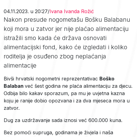
0
4.11.2023. u 20:27
/
Ivana Ivanda Rožić
Nakon presude nogometašu Bošku Balabanu
koji mora u zatvor jer nije plaćao alimentaciju
istražili smo kada će država osnovati
alimentacijski fond, kako će izgledati i koliko
roditelja je osuđeno zbog neplaćanja
alimentacije
Bivši hrvatski nogometni reprezentativac
Boško
Balaban
već šest godina ne plaća alimentaciju za djecu.
Odbija bilo kakav sporazum, pa mu je uvjetna kazna
koju je ranije dobio opozvana i za dva mjeseca mora u
zatvor.
Dug za uzdržavanje sada iznosi već 600.000 kuna.
Bez pomoći supruga, godinama je živjela i naša