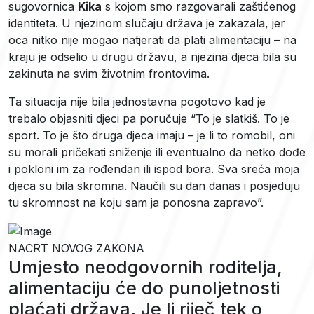
sugovornica
Kika
s kojom smo razgovarali zaštićenog
identiteta. U njezinom slučaju država je zakazala, jer
oca nitko nije mogao natjerati da plati alimentaciju – na
kraju je odselio u drugu državu, a njezina djeca bila su
zakinuta na svim životnim frontovima.
Ta situacija nije bila jednostavna pogotovo kad je
trebalo objasniti djeci pa poručuje “To je slatkiš. To je
sport. To je što druga djeca imaju – je li to romobil, oni
su morali pričekati sniženje ili eventualno da netko dođe
i pokloni im za rođendan ili ispod bora. Sva sreća moja
djeca su bila skromna. Naučili su dan danas i posjeduju
tu skromnost na koju sam ja ponosna zapravo”.
NACRT NOVOG ZAKONA
Umjesto neodgovornih roditelja,
alimentaciju će do punoljetnosti
plaćati država. Je li riječ tek o