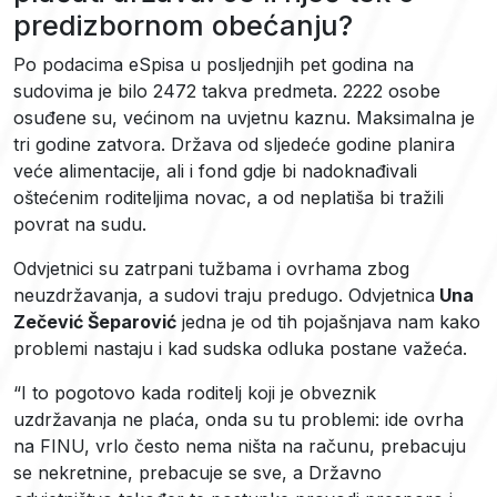
predizbornom obećanju?
Po podacima eSpisa u posljednjih pet godina na
sudovima je bilo 2472 takva predmeta. 2222 osobe
osuđene su, većinom na uvjetnu kaznu. Maksimalna je
tri godine zatvora. Država od sljedeće godine planira
veće alimentacije, ali i fond gdje bi nadoknađivali
oštećenim roditeljima novac, a od neplatiša bi tražili
povrat na sudu.
Odvjetnici su zatrpani tužbama i ovrhama zbog
neuzdržavanja, a sudovi traju predugo. Odvjetnica
Una
Zečević Šeparović
jedna je od tih pojašnjava nam kako
problemi nastaju i kad sudska odluka postane važeća.
“I to pogotovo kada roditelj koji je obveznik
uzdržavanja ne plaća, onda su tu problemi: ide ovrha
na FINU, vrlo često nema ništa na računu, prebacuju
se nekretnine, prebacuje se sve, a Državno