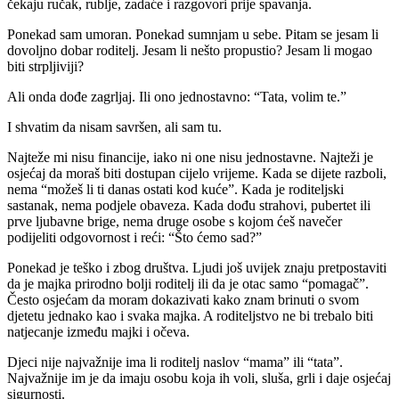
čekaju ručak, rublje, zadaće i razgovori prije spavanja.
Ponekad sam umoran. Ponekad sumnjam u sebe. Pitam se jesam li
dovoljno dobar roditelj. Jesam li nešto propustio? Jesam li mogao
biti strpljiviji?
Ali onda dođe zagrljaj. Ili ono jednostavno: “Tata, volim te.”
I shvatim da nisam savršen, ali sam tu.
Najteže mi nisu financije, iako ni one nisu jednostavne. Najteži je
osjećaj da moraš biti dostupan cijelo vrijeme. Kada se dijete razboli,
nema “možeš li ti danas ostati kod kuće”. Kada je roditeljski
sastanak, nema podjele obaveza. Kada dođu strahovi, pubertet ili
prve ljubavne brige, nema druge osobe s kojom ćeš navečer
podijeliti odgovornost i reći: “Što ćemo sad?”
Ponekad je teško i zbog društva. Ljudi još uvijek znaju pretpostaviti
da je majka prirodno bolji roditelj ili da je otac samo “pomagač”.
Često osjećam da moram dokazivati kako znam brinuti o svom
djetetu jednako kao i svaka majka. A roditeljstvo ne bi trebalo biti
natjecanje između majki i očeva.
Djeci nije najvažnije ima li roditelj naslov “mama” ili “tata”.
Najvažnije im je da imaju osobu koja ih voli, sluša, grli i daje osjećaj
sigurnosti.