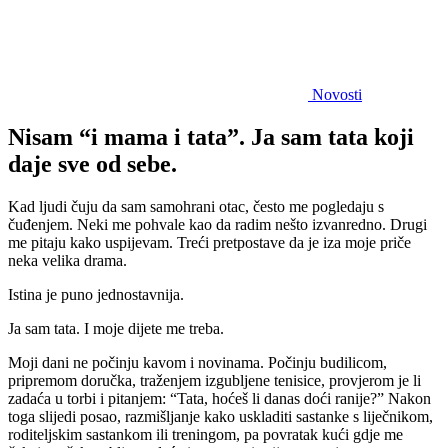
Novosti
Nisam “i mama i tata”. Ja sam tata koji
daje sve od sebe.
Kad ljudi čuju da sam samohrani otac, često me pogledaju s
čuđenjem. Neki me pohvale kao da radim nešto izvanredno. Drugi
me pitaju kako uspijevam. Treći pretpostave da je iza moje priče
neka velika drama.
Istina je puno jednostavnija.
Ja sam tata. I moje dijete me treba.
Moji dani ne počinju kavom i novinama. Počinju budilicom,
pripremom doručka, traženjem izgubljene tenisice, provjerom je li
zadaća u torbi i pitanjem: “Tata, hoćeš li danas doći ranije?” Nakon
toga slijedi posao, razmišljanje kako uskladiti sastanke s liječnikom,
roditeljskim sastankom ili treningom, pa povratak kući gdje me