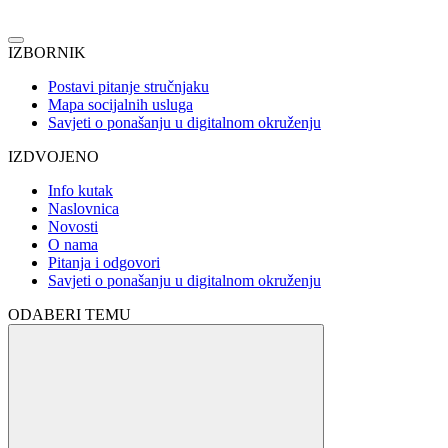
IZBORNIK
Postavi pitanje stručnjaku
Mapa socijalnih usluga
Savjeti o ponašanju u digitalnom okruženju
IZDVOJENO
Info kutak
Naslovnica
Novosti
O nama
Pitanja i odgovori
Savjeti o ponašanju u digitalnom okruženju
ODABERI TEMU