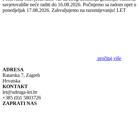
savjetovalište neće raditi do 16.08.2026. Počinjemo sa radom opet u
ponedjeljak 17.08.2026. Zahvaljujemo na razumijevanju! LET
pročitaj više
ADRESA
Ratarska 7, Zagreb
Hrvatska
KONTAKT
let@udruga-let.hr
+385 (0)1 5803726
ZAPRATI NAS