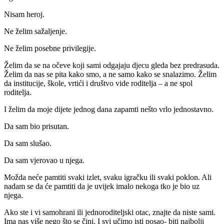
Nisam heroj.
Ne želim sažaljenje.
Ne želim posebne privilegije.
Želim da se na očeve koji sami odgajaju djecu gleda bez predrasuda.
Želim da nas se pita kako smo, a ne samo kako se snalazimo. Želim
da institucije, škole, vrtići i društvo vide roditelja – a ne spol
roditelja.
I želim da moje dijete jednog dana zapamti nešto vrlo jednostavno.
Da sam bio prisutan.
Da sam slušao.
Da sam vjerovao u njega.
Možda neće pamtiti svaki izlet, svaku igračku ili svaki poklon. Ali
nadam se da će pamtiti da je uvijek imalo nekoga tko je bio uz
njega.
Ako ste i vi samohrani ili jednoroditeljski otac, znajte da niste sami.
Ima nas više nego što se čini. I svi učimo isti posao- biti najbolji