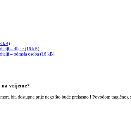
13 kB)
telji – dijete (16 kB)
itelji – odrasla osoba (16 kB)
e na vrijeme?
oć mora biti dostupna prije nego što bude prekasno ! Povodom tragičnog