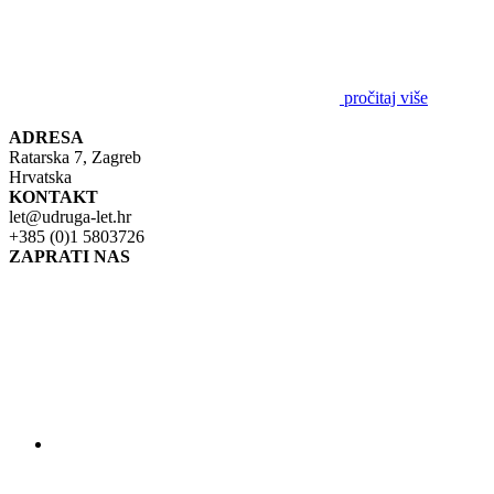
pročitaj više
ADRESA
Ratarska 7, Zagreb
Hrvatska
KONTAKT
let@udruga-let.hr
+385 (0)1 5803726
ZAPRATI NAS