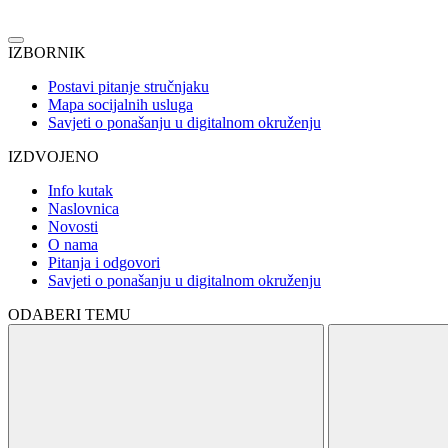
IZBORNIK
Postavi pitanje stručnjaku
Mapa socijalnih usluga
Savjeti o ponašanju u digitalnom okruženju
IZDVOJENO
Info kutak
Naslovnica
Novosti
O nama
Pitanja i odgovori
Savjeti o ponašanju u digitalnom okruženju
ODABERI TEMU