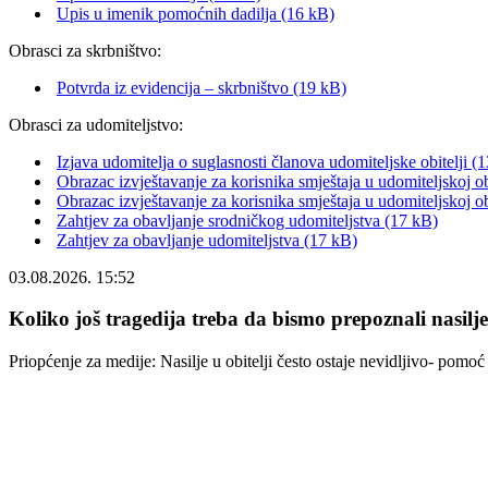
Upis u imenik pomoćnih dadilja (16 kB)
Obrasci za skrbništvo:
Potvrda iz evidencija – skrbništvo (19 kB)
Obrasci za udomiteljstvo:
Izjava udomitelja o suglasnosti članova udomiteljske obitelji (
Obrazac izvještavanje za korisnika smještaja u udomiteljskoj obi
Obrazac izvještavanje za korisnika smještaja u udomiteljskoj ob
Zahtjev za obavljanje srodničkog udomiteljstva (17 kB)
Zahtjev za obavljanje udomiteljstva (17 kB)
03.08.2026. 15:52
Koliko još tragedija treba da bismo prepoznali nasilj
Priopćenje za medije: Nasilje u obitelji često ostaje nevidljivo- pom