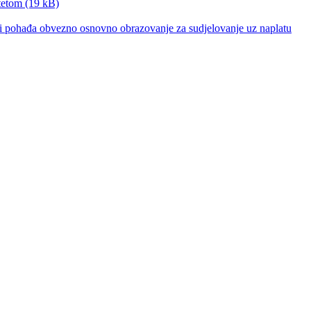
etetom (19 kB)
oji pohađa obvezno osnovno obrazovanje za sudjelovanje uz naplatu