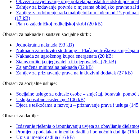
Obvezno savjetovanje prije pokretanja ostalih sudskih postupak
Zahtjev za izdavanje potvrde o mjerama obiteljsko pravne zašt
Zahtjev za odobrenje rada maloljetniku mlađem od 15 godina i
(17 kB)
Plan o zajedničkoj roditeljskoj skrbi (20 kB)
Obrasci za naknade u sustavu socijalne skrbi:
Jednokratna naknada (93 kB)
Naknada za redovito studiranje – Plaćanje troškova smještaj
Naknada za ugroženog kupca energenata (20 kB)
Status roditelja njegovatelja ili njegovatelja (26 kB)
Zajamčena minimalna naknada (32 kB)
Zahtjev za priznavanje prava na inkluzivni dodatak (27 kB)
Obrasci za socijalne usluge:
Socijalne usluge za odrasle osobe – smještaj, boravak, pomoć 
Usluga osobne asistencije (106 kB)
Djeca s teškoćama u razvoju – priznavanje prava i usluga (14
Obrasci za dadilje:
Izdavanje rješenja o ispunjavanju uvjeta za obavljanje djelatnos
Promjena podataka u imeniku dadilja i pomoćnih dadilja (16 k
Upis u imenik dadilja (16 kB)