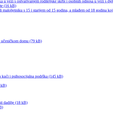
a u vezi s ostvarivanjem roditeljske skrbi i osobnih odnosa u vezi s dj
ite (16 kB)
li maloljetniku s 15 i starijem od 15 godina, a mlađem od 18 godina k
a u učeničkom domu (79 kB)
u kući i psihosocijalna podrška (145 kB)
5 kB)
ti dadilje (18 kB)
B)