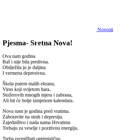
Novosti
Pjesma- Sretna Nova!
Ova nam godina
Baš i nije bila predivna.
Obilježila ju je daljina
I vremena depresivna.
Škola putem malih ekrana,
Virus koji svijetom hara,
Stožerovih mnogih mjera i zabrana,
Ali bit će bolje izmjenom kalendara.
Nova nam je godina pred vratima.
Zaboravite na strah i depresiju.
Zajedništvo i nada nama Hrvatima
Trebaju za veselje i pozitivnu energiju.
Treba razmišljati optimistično,