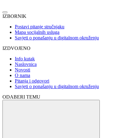
IZBORNIK
Postavi pitanje stručnjaku
Mapa socijalnih usluga
Savjeti o ponašanju u digitalnom okruženju
IZDVOJENO
Info kutak
Naslovnica
Novosti
O nama
Pitanja i odgovori
Savjeti o ponašanju u digitalnom okruženju
ODABERI TEMU