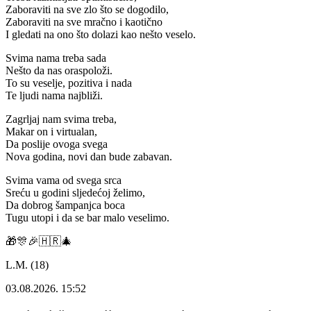
Zaboraviti na sve zlo što se dogodilo,
Zaboraviti na sve mračno i kaotično
I gledati na ono što dolazi kao nešto veselo.
Svima nama treba sada
Nešto da nas oraspoloži.
To su veselje, pozitiva i nada
Te ljudi nama najbliži.
Zagrljaj nam svima treba,
Makar on i virtualan,
Da poslije ovoga svega
Nova godina, novi dan bude zabavan.
Svima vama od svega srca
Sreću u godini sljedećoj želimo,
Da dobrog šampanjca boca
Tugu utopi i da se bar malo veselimo.
🎁🎊🎉🇭🇷🎄
L.M. (18)
03.08.2026. 15:52