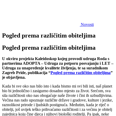
Novosti
Pogled prema različitim obiteljima
Pogled prema različitim obiteljima
U okviru projekta Kaleidoskop kojeg provodi udruga Roda s
partnerima ADOPTA – Udruga za potporu posvajanju i LET –
Udruga za unapređenje kvalitete življenja, te sa suradnikom
Zagreb Pride, publikacija “
Pogled prema različitim obiteljima
”
je objavljena.
Kada bi sve oko nas bilo isto i kada bismo mi svi bili isti, naš planet
bio bi jednolično i zasigurno dosadno mjesto za život. Srećom, sva
sila različitosti oko nas obogaćuje naše živote i čini ih uzbudljivima.
Većina nas rado upoznaje različite države i gradove, kulture i jezike,
raznolikost prirode i ljudskih postignuća. Međutim, kada je riječ o
obitelji, još uvijek teško prihvaćamo različitosti i za većinu je obitelj
zajednica koju čine djeca i njihovi biološki roditelji. Pa ipak, neke