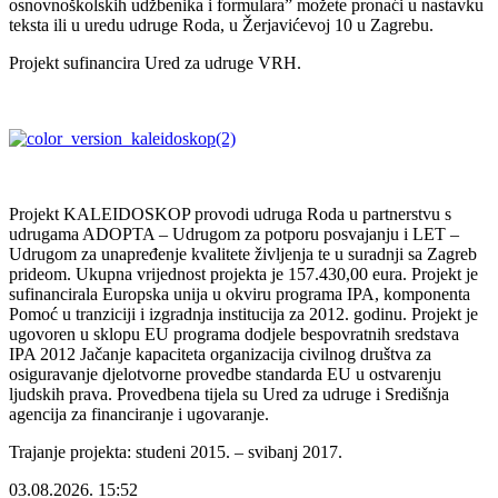
osnovnoškolskih udžbenika i formulara” možete pronaći u nastavku
teksta ili u uredu udruge Roda, u Žerjavićevoj 10 u Zagrebu.
Projekt sufinancira Ured za udruge VRH.
Projekt KALEIDOSKOP provodi udruga Roda u partnerstvu s
udrugama ADOPTA – Udrugom za potporu posvajanju i LET –
Udrugom za unapređenje kvalitete življenja te u suradnji sa Zagreb
prideom. Ukupna vrijednost projekta je 157.430,00 eura. Projekt je
sufinancirala Europska unija u okviru programa IPA, komponenta
Pomoć u tranziciji i izgradnja institucija za 2012. godinu. Projekt je
ugovoren u sklopu EU programa dodjele bespovratnih sredstava
IPA 2012 Jačanje kapaciteta organizacija civilnog društva za
osiguravanje djelotvorne provedbe standarda EU u ostvarenju
ljudskih prava. Provedbena tijela su Ured za udruge i Središnja
agencija za financiranje i ugovaranje.
Trajanje projekta: studeni 2015. – svibanj 2017.
03.08.2026. 15:52