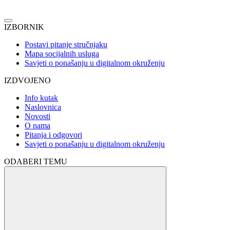
IZBORNIK
Postavi pitanje stručnjaku
Mapa socijalnih usluga
Savjeti o ponašanju u digitalnom okruženju
IZDVOJENO
Info kutak
Naslovnica
Novosti
O nama
Pitanja i odgovori
Savjeti o ponašanju u digitalnom okruženju
ODABERI TEMU