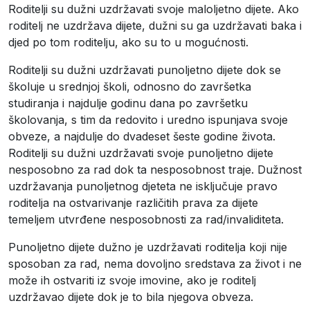
Roditelji su dužni uzdržavati svoje maloljetno dijete. Ako
roditelj ne uzdržava dijete, dužni su ga uzdržavati baka i
djed po tom roditelju, ako su to u mogućnosti.
Roditelji su dužni uzdržavati punoljetno dijete dok se
školuje u srednjoj školi, odnosno do završetka
studiranja i najdulje godinu dana po završetku
školovanja, s tim da redovito i uredno ispunjava svoje
obveze, a najdulje do dvadeset šeste godine života.
Roditelji su dužni uzdržavati svoje punoljetno dijete
nesposobno za rad dok ta nesposobnost traje. Dužnost
uzdržavanja punoljetnog djeteta ne isključuje pravo
roditelja na ostvarivanje različitih prava za dijete
temeljem utvrđene nesposobnosti za rad/invaliditeta.
Punoljetno dijete dužno je uzdržavati roditelja koji nije
sposoban za rad, nema dovoljno sredstava za život i ne
može ih ostvariti iz svoje imovine, ako je roditelj
uzdržavao dijete dok je to bila njegova obveza.