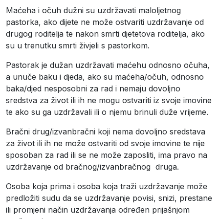
Maćeha i očuh dužni su uzdržavati maloljetnog
pastorka, ako dijete ne može ostvariti uzdržavanje od
drugog roditelja te nakon smrti djetetova roditelja, ako
su u trenutku smrti živjeli s pastorkom.
Pastorak je dužan uzdržavati maćehu odnosno očuha,
a unuče baku i djeda, ako su maćeha/očuh, odnosno
baka/djed nesposobni za rad i nemaju dovoljno
sredstva za život ili ih ne mogu ostvariti iz svoje imovine
te ako su ga uzdržavali ili o njemu brinuli duže vrijeme.
Bračni drug/izvanbračni koji nema dovoljno sredstava
za život ili ih ne može ostvariti od svoje imovine te nije
sposoban za rad ili se ne može zaposliti, ima pravo na
uzdržavanje od bračnog/izvanbračnog druga.
Osoba koja prima i osoba koja traži uzdržavanje može
predložiti sudu da se uzdržavanje povisi, snizi, prestane
ili promjeni način uzdržavanja određen prijašnjom