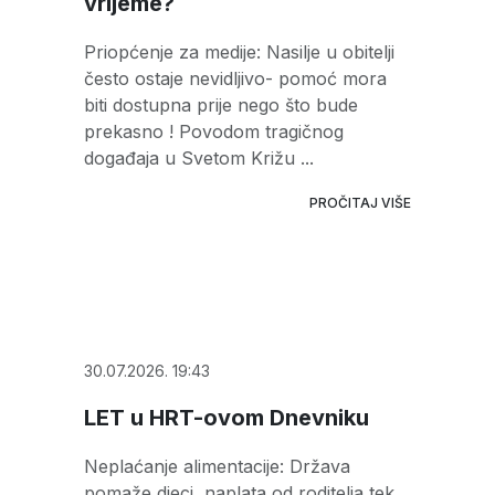
vrijeme?
Priopćenje za medije: Nasilje u obitelji
često ostaje nevidljivo- pomoć mora
biti dostupna prije nego što bude
prekasno ! Povodom tragičnog
događaja u Svetom Križu ...
PROČITAJ VIŠE
30.07.2026. 19:43
LET u HRT-ovom Dnevniku
Neplaćanje alimentacije: Država
pomaže djeci, naplata od roditelja tek