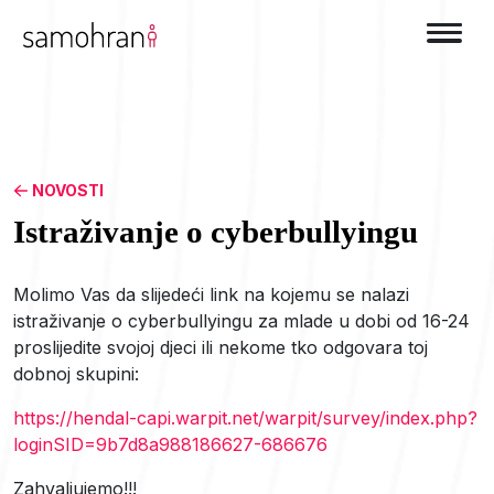
NOVOSTI
Istraživanje o cyberbullyingu
Molimo Vas da slijedeći link na kojemu se nalazi
istraživanje o cyberbullyingu za mlade u dobi od 16-24
proslijedite svojoj djeci ili nekome tko odgovara toj
dobnoj skupini:
https://hendal-capi.warpit.net/warpit/survey/index.php?
loginSID=9b7d8a988186627-686676
Zahvaljujemo!!!